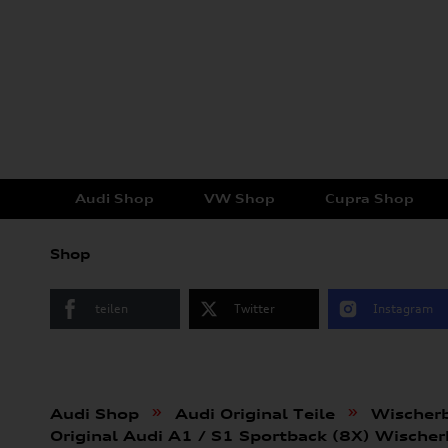
Audi Shop
VW Shop
Cupra Shop
Shop
teilen
Twitter
Instagram
»
»
Audi Shop
Audi Original Teile
Wischerb
Original Audi A1 / S1 Sportback (8X) Wisch