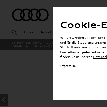
Cookie-E
Home
Aktuelles
Fahrzeugankauf
Angeb
Wir verwenden Cookies, um Ihn
und für die Steuerung unsere
Telefon:
+49 (0)841 / 49 140
24h-Pannenhilfe:
+49 (0)171 / 870 72 87
Statistikzwecken genutzt werd
Einstellungen jederzeit in de
finden Sie in unseren
Datensc
Jetzt sparen bei unsere
Impressum
Dachboxen!