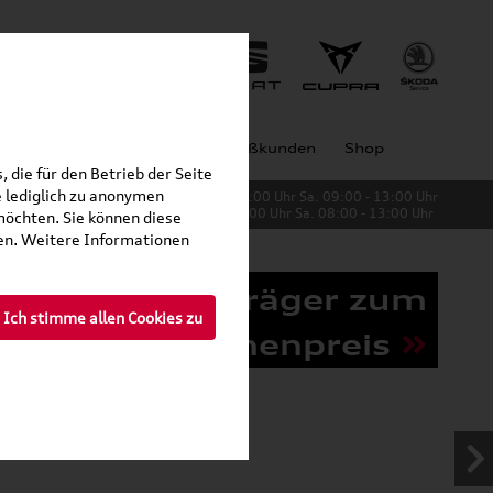
Jobs
Unternehmen
Großkunden
Shop
 die für den Betrieb der Seite
 lediglich zu anonymen
Verkauf:
Mo. - Fr. 08:00 - 19:00 Uhr Sa. 09:00 - 13:00 Uhr
Service:
Mo. - Fr. 06:00 - 20:00 Uhr Sa. 08:00 - 13:00 Uhr
möchten. Sie können diese
fen. Weitere Informationen
Grundträger zum
Ich stimme allen Cookies zu
Schnäppchenpreis