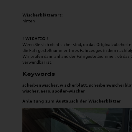
Wischerblätterart:
hinten
! WICHTIG !
Wenn Sie sich nicht sicher sind, ob das Originalzubehörtei
die Fahrgestellnummer Ihres Fahrzeuges in dem nachfol
Wir prüfen dann anhand der Fahrgestellnummer, ob das O
verwendbar ist.
Keywords
scheibenwischer
,
wischerblatt
,
scheibenwischerblä
wischer
,
aero
,
spoiler-wischer
Anleitung zum Austausch der Wischerblätter