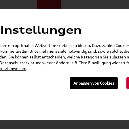
instellungen
ote
E-Mobilität
Darum zu uns
NORA®
Mietwagen
en ein optimales Webseiten-Erlebnis zu bieten. Dazu zählen Cookies,
r kommerziellen Unternehmensziele notwendig sind, sowie solche, die
Gerade geöffnet
en. Sie können selbst entscheiden, welche Kategorien Sie zulassen 
r Datenschutzerklärung wieder ändern, z.B. Ihre Einwilligung widerru
hutzhinweisen
.
n
Anpassen von Cookies