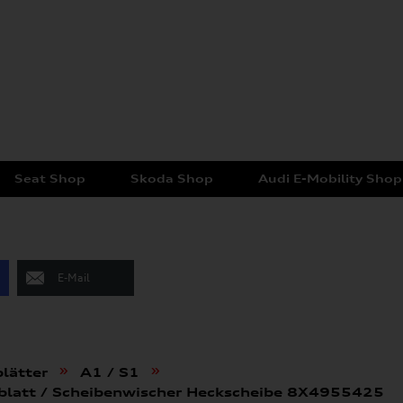
Seat Shop
Skoda Shop
Audi E-Mobility Shop
E-Mail
»
»
lätter
A1 / S1
erblatt / Scheibenwischer Heckscheibe 8X4955425