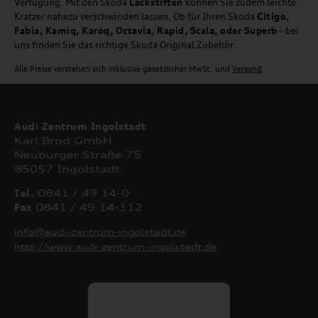
Verfügung. Mit den Skoda
Lackstiften
können Sie zudem leichte
Kratzer nahezu verschwinden lassen. Ob für Ihren Skoda
Citigo,
Fabia, Kamiq, Karoq, Octavia, Rapid, Scala, oder Superb
- bei
uns finden Sie das richtige Skoda Original Zubehör.
Alle Preise verstehen sich inklusive gesetzlicher MwSt. und
Versand
Audi Zentrum Ingolstadt
Karl Brod GmbH
Neuburger Straße 75
85057 Ingolstadt
Tel.
0841 / 49 14-0
Fax
0841 / 49 14-112
info@audi-zentrum-ingolstadt.de
http://www.audi-zentrum-ingolstadt.de