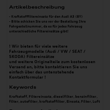
Artikelbeschreibung
- Kraftstofffiltereinsatz für den Audi A3 (8Y)
- Bitte schicken Sie uns vor der Bestellung Ihre
Fahrgestellnummer, da es für jedes Fahrzeug
unterschiedliche Filtereinsätze gibt!
! Wir bieten für viele weitere
Fahrzeugmodelle (Audi / VW / SEAT /
SKODA) Filtereinsätze
und weitere Originalteile zum kostenlosen
Versand an, bitte kontaktieren Sie uns
einfach über das untenstehende
Kontaktformular !
Keywords
Kraftstoff
,
Filtereinsatz
,
dieselfilter
,
benzinfilter
,
filter
,
autofilter
,
kraftstoffilter
,
Einsatz
,
Filter
,
Luft