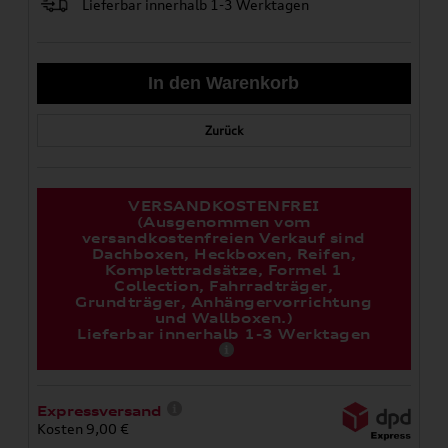
Lieferbar innerhalb 1-3 Werktagen
Zurück
VERSANDKOSTENFREI
(Ausgenommen vom
versandkostenfreien Verkauf sind
Dachboxen, Heckboxen, Reifen,
Komplettradsätze, Formel 1
Collection, Fahrradträger,
Grundträger, Anhängervorrichtung
und Wallboxen.)
Lieferbar innerhalb 1-3 Werktagen
Expressversand
Kosten 9,00 €