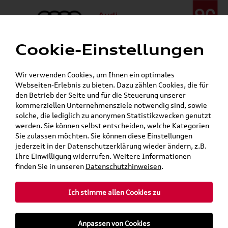
Cookie-Einstellungen
Menü
Telefon:
+49 (0)841 / 49 140
Wir verwenden Cookies, um Ihnen ein optimales
24h-Pannenhilfe:
+49 (0)171 / 870 72 87
Webseiten-Erlebnis zu bieten. Dazu zählen Cookies, die für
Gerade geöffnet
den Betrieb der Seite und für die Steuerung unserer
Verkauf:
Mo. - Fr. 08:00 - 19:00 Uhr Sa. 09:00 - 13:00 Uhr
kommerziellen Unternehmensziele notwendig sind, sowie
Service:
Mo. - Fr. 06:00 - 20:00 Uhr Sa. 08:00 - 13:00 Uhr
solche, die lediglich zu anonymen Statistikzwecken genutzt
werden. Sie können selbst entscheiden, welche Kategorien
Sie zulassen möchten. Sie können diese Einstellungen
Jetzt sparen bei unseren
Grundträger zum Schnäppchenpreis
jederzeit in der Datenschutzerklärung wieder ändern, z.B.
Ihre Einwilligung widerrufen. Weitere Informationen
Dachboxen!
finden Sie in unseren
Datenschutzhinweisen
.
Ich stimme allen Cookies zu
Anpassen von Cookies