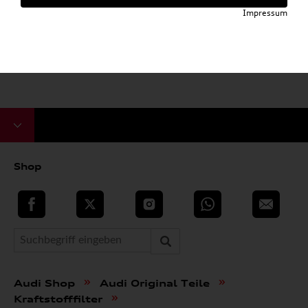
Impressum
Shop
teilen
Twitter
Instagram
WhatsApp
E-Mail
»
»
Audi Shop
Audi Original Teile
»
Kraftstofffilter