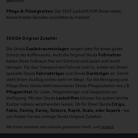
behilflich.
Pflege & Flüssigkeiten:
Der SEAT Lackstift hilft Ihnen dabei,
kleine Kratzer beinahe unsichtbar zu machen.
SKODA Original Zubehör
Die Skoda
Gepäckraumeinlagen
sorgen stets für einen guten
Schutz des Kofferraums. Auch die Original Skoda
Fußmatten
halten Ihren Fußraum frei von Schmutz und lassen sich leicht
reinigen. Für den Transport von Fahrrad und Co. bieten wir Ihnen
spezielle Skoda
Fahrradträger
und Skoda
Dachträger
an. Somit
steht Ihrem Ausflug nichts mehr im Wege. Für die Reinigung und
Pflege Ihres Skoda steht besonderes Skoda Pflegezubehör wie z.B.
Pflegemittel
für Leder, Felgenreiniger und Glaspolitur zur
Verfügung. Mit den Skoda
Lackstiften
können Sie zudem leichte
Kratzer nahezu verschwinden lassen. Ob für Ihren Skoda
Citigo,
Fabia, Kamiq, Karoq, Octavia, Rapid, Scala, oder Superb
- bei
uns finden Sie das richtige Skoda Original Zubehör.
Alle Preise verstehen sich inklusive gesetzlicher MwSt. und
Versand