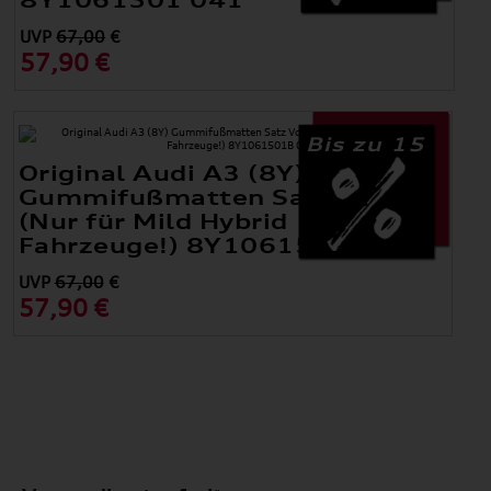
UVP
67,00
€
57,90 €
Bis zu 15
Original Audi A3 (8Y)
Gummifußmatten Satz Vorne
(Nur für Mild Hybrid
Fahrzeuge!) 8Y1061501B 041
UVP
67,00
€
57,90 €