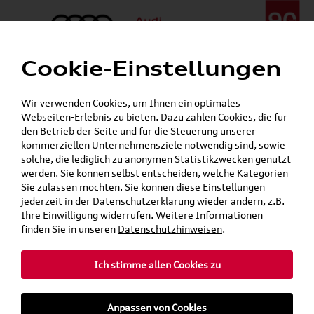
Cookie-Einstellungen
Menü
Telefon:
+49 (0)841 / 49 140
Wir verwenden Cookies, um Ihnen ein optimales
24h-Pannenhilfe:
+49 (0)171 / 870 72 87
Webseiten-Erlebnis zu bieten. Dazu zählen Cookies, die für
Gerade geschlossen
den Betrieb der Seite und für die Steuerung unserer
Verkauf:
Mo. - Fr. 08:00 - 19:00 Uhr Sa. 09:00 - 13:00 Uhr
kommerziellen Unternehmensziele notwendig sind, sowie
Service:
Mo. - Fr. 06:00 - 20:00 Uhr Sa. 08:00 - 13:00 Uhr
solche, die lediglich zu anonymen Statistikzwecken genutzt
werden. Sie können selbst entscheiden, welche Kategorien
Sie zulassen möchten. Sie können diese Einstellungen
Jetzt sparen bei unseren
Grundträger zum Schnäppchenpreis
jederzeit in der Datenschutzerklärung wieder ändern, z.B.
Ihre Einwilligung widerrufen. Weitere Informationen
Dachboxen!
finden Sie in unseren
Datenschutzhinweisen
.
Ich stimme allen Cookies zu
Anpassen von Cookies