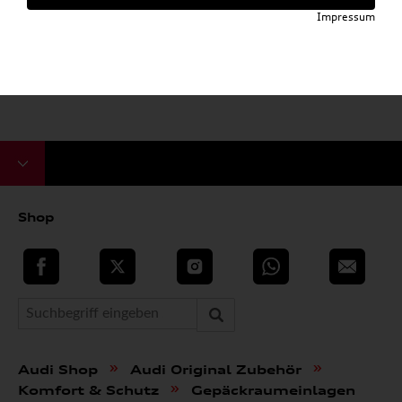
Impressum
Shop
teilen
Twitter
Instagram
WhatsApp
E-Mail
»
»
Audi Shop
Audi Original Zubehör
»
Komfort & Schutz
Gepäckraumeinlagen