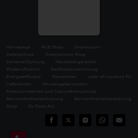
Homepage
AGB Shop
Impressum
Datenschutz
Datenschutz Shop
Versand/Zahlung
Herstellergarantie
Widerrufsrecht
Reifenkennzeichnung
Energieeffizienz
Newsletter
code-of-conduct für
Lieferanten
Hinweisgebersystem
Arbeitssicherheit und Gesundheitsschutz
Barrierefreiheitserklärung
Barrierefreiheitserklärung
Shop
Eu Data Act
teilen
Twitter
Instagram
WhatsApp
E-
Mail