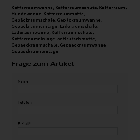
Kofferraumwanne
,
Kofferraumschutz
,
Kofferraum
,
Hundewanne
,
Kofferraummatte
,
Gepäckraumschale
,
Gepäckraumwanne
,
Gepäckraumeinlage
,
Laderaumschale
,
Laderaumwanne
,
Kofferraumschale
,
Kofferraumeinlage
,
antirutschmatte
,
Gepaeckraumschale
,
Gepaeckraumwanne
,
Gepaeckraimeinlage
Frage zum Artikel
Name
Telefon
E-Mail*