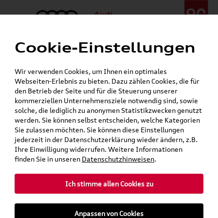
Cookie-Einstellungen
Menü
Telefon:
+49 (0)841 / 49 140
Wir verwenden Cookies, um Ihnen ein optimales
24h-Pannenhilfe:
+49 (0)171 / 870 72 87
Webseiten-Erlebnis zu bieten. Dazu zählen Cookies, die für
Gerade geöffnet
den Betrieb der Seite und für die Steuerung unserer
Verkauf:
Mo. - Fr. 08:00 - 19:00 Uhr Sa. 09:00 - 13:00 Uhr
kommerziellen Unternehmensziele notwendig sind, sowie
Service:
Mo. - Fr. 06:00 - 20:00 Uhr Sa. 08:00 - 13:00 Uhr
solche, die lediglich zu anonymen Statistikzwecken genutzt
werden. Sie können selbst entscheiden, welche Kategorien
Sie zulassen möchten. Sie können diese Einstellungen
Jetzt sparen bei unseren
Grundträger zum Schnäppchenpreis
jederzeit in der Datenschutzerklärung wieder ändern, z.B.
Ihre Einwilligung widerrufen. Weitere Informationen
Dachboxen!
finden Sie in unseren
Datenschutzhinweisen
.
Ich stimme allen Cookies zu
Anpassen von Cookies