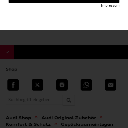
Impressum
Shop
teilen
Twitter
Instagram
WhatsApp
E-Mail
»
»
Audi Shop
Audi Original Zubehör
»
Komfort & Schutz
Gepäckraumeinlagen