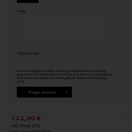
Frage
*Pflichtfelder
Die hier eingegebenen Daten werden gemäß
Datenschutzerklärung
gespeichert und ausschließlich durch das Audi Zentrum Ingolstadt Karl
Brod GmbH verarbeitet. Eine Weitergabe der Daten an Dritte erfolgt
nicht.
122,90
€
inkl. MwSt 19%
zzgl.
Versand
0,00 €