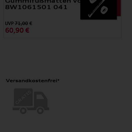
Gummifußmatten vorne
8W1061501 041
UVP
71,00
€
60,90 €
Versandkostenfrei*