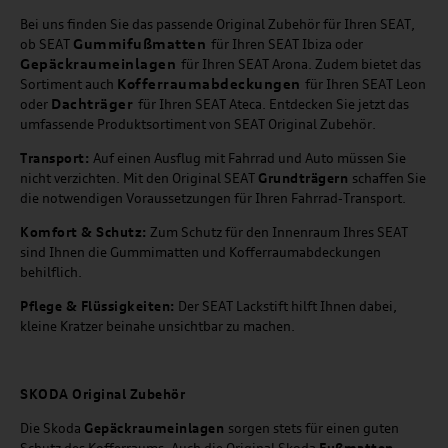
Bei uns finden Sie das passende Original Zubehör für Ihren SEAT,
Gummifußmatten
ob SEAT
für Ihren SEAT Ibiza oder
Gepäckraumeinlagen
für Ihren SEAT Arona. Zudem bietet das
Kofferraumabdeckungen
Sortiment auch
für Ihren SEAT Leon
Dachträger
oder
für Ihren SEAT Ateca. Entdecken Sie jetzt das
umfassende Produktsortiment von SEAT Original Zubehör.
Transport:
Auf einen Ausflug mit Fahrrad und Auto müssen Sie
nicht verzichten. Mit den Original SEAT
Grundträgern
schaffen Sie
die notwendigen Voraussetzungen für Ihren Fahrrad-Transport.
Komfort & Schutz:
Zum Schutz für den Innenraum Ihres SEAT
sind Ihnen die Gummimatten und Kofferraumabdeckungen
behilflich.
Pflege & Flüssigkeiten:
Der SEAT Lackstift hilft Ihnen dabei,
kleine Kratzer beinahe unsichtbar zu machen.
SKODA Original Zubehör
Die Skoda
Gepäckraumeinlagen
sorgen stets für einen guten
Schutz des Kofferraums. Auch die Original Skoda
Fußmatten