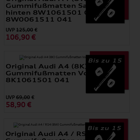
Gummifußmatten Satz vorne +
hinten 8W1061501 041 +
8W0061511 041
UVP
125,00
€
106,90 €
Bis zu 15
Original Audi A4 (8K)
Gummifußmatten Vorne
8K1061501 041
UVP
69,00
€
58,90 €
Bis zu 15
Original Audi A4 / RS4 (8W)