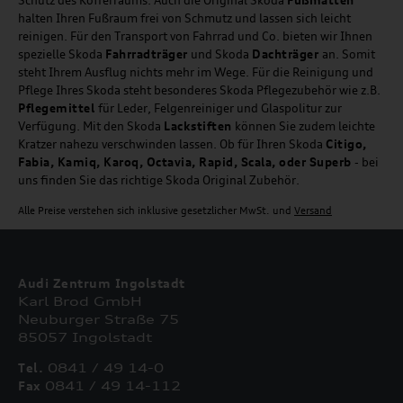
halten Ihren Fußraum frei von Schmutz und lassen sich leicht
reinigen. Für den Transport von Fahrrad und Co. bieten wir Ihnen
spezielle Skoda
Fahrradträger
und Skoda
Dachträger
an. Somit
steht Ihrem Ausflug nichts mehr im Wege. Für die Reinigung und
Pflege Ihres Skoda steht besonderes Skoda Pflegezubehör wie z.B.
Pflegemittel
für Leder, Felgenreiniger und Glaspolitur zur
Verfügung. Mit den Skoda
Lackstiften
können Sie zudem leichte
Kratzer nahezu verschwinden lassen. Ob für Ihren Skoda
Citigo,
Fabia, Kamiq, Karoq, Octavia, Rapid, Scala, oder Superb
- bei
uns finden Sie das richtige Skoda Original Zubehör.
Alle Preise verstehen sich inklusive gesetzlicher MwSt. und
Versand
Audi Zentrum Ingolstadt
Karl Brod GmbH
Neuburger Straße 75
85057 Ingolstadt
Tel.
0841 / 49 14-0
Fax
0841 / 49 14-112