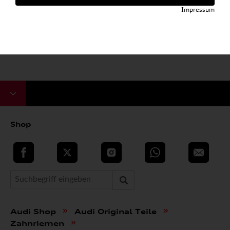
Impressum
Shop
teilen
Twitter
Instagram
WhatsApp
E-Mail
»
»
Audi Shop
Audi Original Teile
»
Zahnriemen