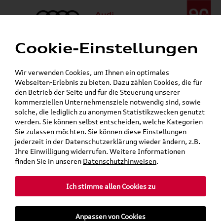
Cookie-Einstellungen
Menü
Telefon:
+49 (0)841 / 49 140
Wir verwenden Cookies, um Ihnen ein optimales
24h-Pannenhilfe:
+49 (0)171 / 870 72 87
Webseiten-Erlebnis zu bieten. Dazu zählen Cookies, die für
Öffnet in 2 Minuten
den Betrieb der Seite und für die Steuerung unserer
Verkauf:
Mo. - Fr. 08:00 - 19:00 Uhr Sa. 09:00 - 13:00 Uhr
kommerziellen Unternehmensziele notwendig sind, sowie
Service:
Mo. - Fr. 06:00 - 20:00 Uhr Sa. 08:00 - 13:00 Uhr
solche, die lediglich zu anonymen Statistikzwecken genutzt
werden. Sie können selbst entscheiden, welche Kategorien
Sie zulassen möchten. Sie können diese Einstellungen
Jetzt sparen bei unseren
Grundträger zum Schnäppchenpreis
jederzeit in der Datenschutzerklärung wieder ändern, z.B.
Ihre Einwilligung widerrufen. Weitere Informationen
Dachboxen!
finden Sie in unseren
Datenschutzhinweisen
.
Ich stimme allen Cookies zu
Anpassen von Cookies