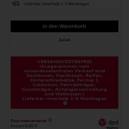
Lieferbar innerhalb 1-3 Werktagen
Zurück
VERSANDKOSTENFREI
(Ausgenommen vom
versandkostenfreien Verkauf sind
Dachboxen, Heckboxen, Reifen,
Komplettradsätze, Formel 1
Collection, Fahrradträger,
Grundträger, Anhängervorrichtung
und Wallboxen.)
Lieferbar innerhalb 1-3 Werktagen
Expressversand
Kosten 9,00 €