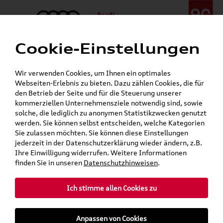
Cookie-Einstellungen
Menü
Telefon:
+49 (0)841 / 49 140
Wir verwenden Cookies, um Ihnen ein optimales
24h-Pannenhilfe:
+49 (0)171 / 870 72 87
Webseiten-Erlebnis zu bieten. Dazu zählen Cookies, die für
Gerade geöffnet
den Betrieb der Seite und für die Steuerung unserer
Verkauf:
Mo. - Fr. 08:00 - 19:00 Uhr Sa. 09:00 - 13:00 Uhr
kommerziellen Unternehmensziele notwendig sind, sowie
Service:
Mo. - Fr. 06:00 - 20:00 Uhr Sa. 08:00 - 13:00 Uhr
solche, die lediglich zu anonymen Statistikzwecken genutzt
werden. Sie können selbst entscheiden, welche Kategorien
Sie zulassen möchten. Sie können diese Einstellungen
Jetzt sparen bei unseren
Grundträger zum Schnäppchenpreis
jederzeit in der Datenschutzerklärung wieder ändern, z.B.
Ihre Einwilligung widerrufen. Weitere Informationen
Dachboxen!
finden Sie in unseren
Datenschutzhinweisen
.
Ich stimme allen Cookies zu
Anpassen von Cookies