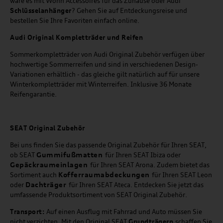
wäre es mit Wohn Accessoires für das Zuhause oder Audi
Schlüsselanhänger
? Gehen Sie auf Entdeckungsreise und
bestellen Sie Ihre Favoriten einfach online.
Audi Original Kompletträder und Reifen
Sommerkompletträder von Audi Original Zubehör verfügen über
hochwertige Sommerreifen und sind in verschiedenen Design-
Variationen erhältlich - das gleiche gilt natürlich auf für unsere
Winterkompletträder mit Winterreifen. Inklusive 36 Monate
Reifengarantie.
SEAT
Original Zubehör
Bei uns finden Sie das passende Original Zubehör für Ihren SEAT,
Gummifußmatten
ob SEAT
für Ihren SEAT Ibiza oder
Gepäckraumeinlagen
für Ihren SEAT Arona. Zudem bietet das
Kofferraumabdeckungen
Sortiment auch
für Ihren SEAT Leon
Dachträger
oder
für Ihren SEAT Ateca. Entdecken Sie jetzt das
umfassende Produktsortiment von SEAT Original Zubehör.
Transport:
Auf einen Ausflug mit Fahrrad und Auto müssen Sie
nicht verzichten. Mit den Original SEAT
Grundträgern
schaffen Sie