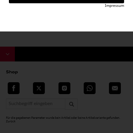
Impressum
Shop
teilen
Twitter
Instagram
WhatsApp
E-Mail
Für die gegebenen Parameter wurde kein Artikel oder keine Artikelvariante gefunden.
Zurück