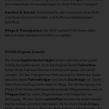
die notwendigen Voraussetzungen für Ihren Fahrrad-Transport.
Komfort & Schutz:
Zum Schutz für den Innenraum Ihres SEAT
sind Ihnen die Gummimatten und Kofferraumabdeckungen
behilflich.
Pflege & Flüssigkeiten:
Der SEAT Lackstift hilft Ihnen dabei,
kleine Kratzer beinahe unsichtbar zu machen.
SKODA Original Zubehör
Die Skoda
Gepäckraumeinlagen
sorgen stets für einen guten
Schutz des Kofferraums. Auch die Original Skoda
Fußmatten
halten Ihren Fußraum frei von Schmutz und lassen sich leicht
reinigen. Für den Transport von Fahrrad und Co. bieten wir Ihnen
spezielle Skoda
Fahrradträger
und Skoda
Dachträger
an. Somit
steht Ihrem Ausflug nichts mehr im Wege. Für die Reinigung und
Pflege Ihres Skoda steht besonderes Skoda Pflegezubehör wie z.B.
Pflegemittel
für Leder, Felgenreiniger und Glaspolitur zur
Verfügung. Mit den Skoda
Lackstiften
können Sie zudem leichte
Kratzer nahezu verschwinden lassen. Ob für Ihren Skoda
Citigo,
Fabia, Kamiq, Karoq, Octavia, Rapid, Scala, oder Superb
- bei