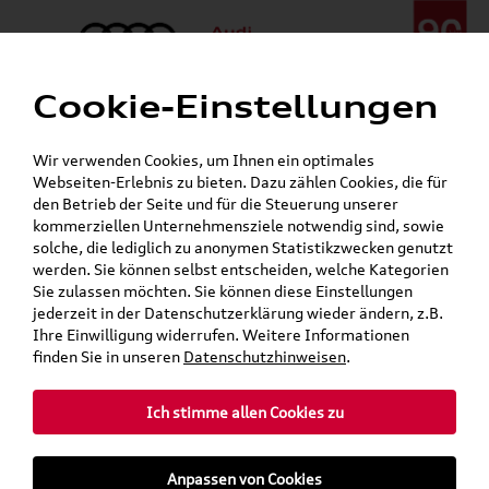
Cookie-Einstellungen
Menü
Telefon:
+49 (0)841 / 49 140
Wir verwenden Cookies, um Ihnen ein optimales
24h-Pannenhilfe:
+49 (0)171 / 870 72 87
Webseiten-Erlebnis zu bieten. Dazu zählen Cookies, die für
Gerade geöffnet
den Betrieb der Seite und für die Steuerung unserer
Verkauf:
Mo. - Fr. 08:00 - 19:00 Uhr Sa. 09:00 - 13:00 Uhr
kommerziellen Unternehmensziele notwendig sind, sowie
Service:
Mo. - Fr. 06:00 - 20:00 Uhr Sa. 08:00 - 13:00 Uhr
solche, die lediglich zu anonymen Statistikzwecken genutzt
werden. Sie können selbst entscheiden, welche Kategorien
Sie zulassen möchten. Sie können diese Einstellungen
Jetzt sparen bei unseren
Grundträger zum Schnäppchenpreis
jederzeit in der Datenschutzerklärung wieder ändern, z.B.
Ihre Einwilligung widerrufen. Weitere Informationen
Dachboxen!
finden Sie in unseren
Datenschutzhinweisen
.
Ich stimme allen Cookies zu
Anpassen von Cookies