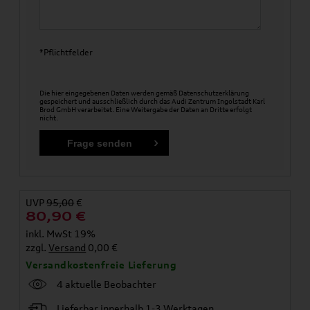
*Pflichtfelder
Die hier eingegebenen Daten werden gemäß
Datenschutzerklärung
gespeichert und ausschließlich durch das Audi Zentrum Ingolstadt Karl
Brod GmbH verarbeitet. Eine Weitergabe der Daten an Dritte erfolgt
nicht.
UVP
95,00
€
80,90
€
inkl. MwSt 19%
zzgl.
Versand
0,00 €
Versandkostenfreie Lieferung
4 aktuelle Beobachter
Lieferbar innerhalb 1-3 Werktagen