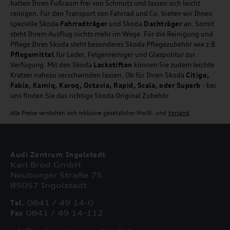
halten Ihren Fußraum frei von Schmutz und lassen sich leicht
reinigen. Für den Transport von Fahrrad und Co. bieten wir Ihnen
spezielle Skoda
Fahrradträger
und Skoda
Dachträger
an. Somit
steht Ihrem Ausflug nichts mehr im Wege. Für die Reinigung und
Pflege Ihres Skoda steht besonderes Skoda Pflegezubehör wie z.B.
Pflegemittel
für Leder, Felgenreiniger und Glaspolitur zur
Verfügung. Mit den Skoda
Lackstiften
können Sie zudem leichte
Kratzer nahezu verschwinden lassen. Ob für Ihren Skoda
Citigo,
Fabia, Kamiq, Karoq, Octavia, Rapid, Scala, oder Superb
- bei
uns finden Sie das richtige Skoda Original Zubehör.
Alle Preise verstehen sich inklusive gesetzlicher MwSt. und
Versand
Audi Zentrum Ingolstadt
Karl Brod GmbH
Neuburger Straße 75
85057 Ingolstadt
Tel.
0841 / 49 14-0
Fax
0841 / 49 14-112