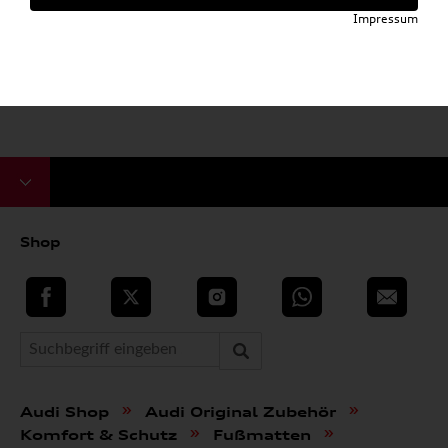
Impressum
Shop
teilen
Twitter
Instagram
WhatsApp
E-Mail
»
»
Audi Shop
Audi Original Zubehör
»
»
Komfort & Schutz
Fußmatten