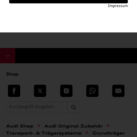
Impressum
Shop
teilen
Twitter
Instagram
WhatsApp
E-Mail
»
»
Audi Shop
Audi Original Zubehör
»
Transport- & Trägersysteme
Grundträger