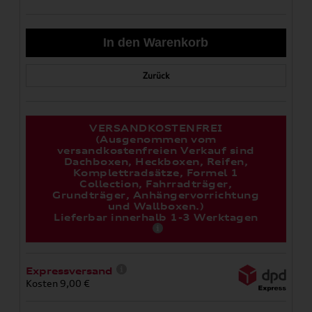
Zurück
VERSANDKOSTENFREI
(Ausgenommen vom
versandkostenfreien Verkauf sind
Dachboxen, Heckboxen, Reifen,
Komplettradsätze, Formel 1
Collection, Fahrradträger,
Grundträger, Anhängervorrichtung
und Wallboxen.)
Lieferbar innerhalb 1-3 Werktagen
Expressversand
Kosten 9,00 €