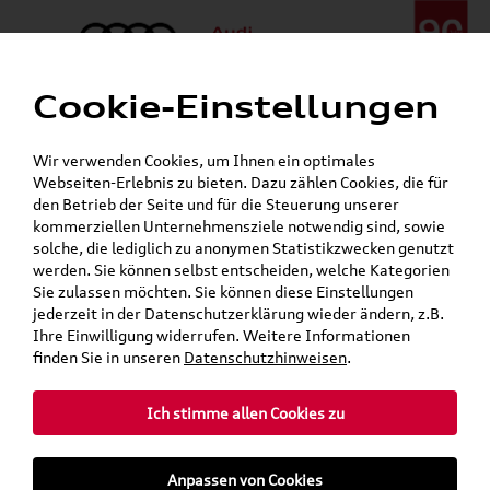
Cookie-Einstellungen
Menü
Telefon:
+49 (0)841 / 49 140
Wir verwenden Cookies, um Ihnen ein optimales
24h-Pannenhilfe:
+49 (0)171 / 870 72 87
Webseiten-Erlebnis zu bieten. Dazu zählen Cookies, die für
Öffnet in 9 Stunden, 29 Minuten
den Betrieb der Seite und für die Steuerung unserer
Verkauf:
Mo. - Fr. 08:00 - 19:00 Uhr Sa. 09:00 - 13:00 Uhr
kommerziellen Unternehmensziele notwendig sind, sowie
Service:
Mo. - Fr. 06:00 - 20:00 Uhr Sa. 08:00 - 13:00 Uhr
solche, die lediglich zu anonymen Statistikzwecken genutzt
werden. Sie können selbst entscheiden, welche Kategorien
Sie zulassen möchten. Sie können diese Einstellungen
Jetzt sparen bei unseren
Grundträger zum Schnäppchenpreis
jederzeit in der Datenschutzerklärung wieder ändern, z.B.
Ihre Einwilligung widerrufen. Weitere Informationen
Dachboxen!
finden Sie in unseren
Datenschutzhinweisen
.
Ich stimme allen Cookies zu
Anpassen von Cookies