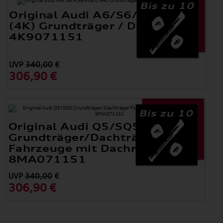
Bis zu 10
Original Audi A6/S6/RS6 Avant
(4K) Grundträger / Dachträger
4K9071151
UVP
340,00
€
306,90 €
Bis zu 10
Original Audi Q5/SQ5
Grundträger/Dachträger für
Fahrzeuge mit Dachreling
8MA071151
UVP
340,00
€
306,90 €