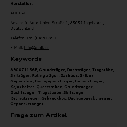
Hersteller:
AUDI AG
Anschrift: Auto-Union-Straße 1, 85057 Ingolstadt,
Deutschland
Telefon: +49 (0)841 890
E-Mail:
info@audi.de
Keywords
8R0071156F
,
Grundträger
,
Dachträger
,
Tragstäbe
,
Skiträger
,
Relingträger
,
Dachbox
,
Skibox
,
Gepäckbox
,
Dachgepäckträger
,
Gepäckträger
,
Kajakhalter
,
Querstreben
,
Grundtraeger
,
Dachtraeger
,
Tragstaebe
,
Skitraeger
,
Relingtraeger
,
Gebaeckbox
,
Dachgepaecktraeger
,
Gepaecktraeger
Frage zum Artikel