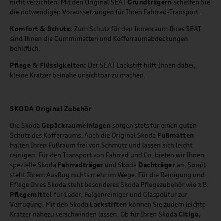
nicht verzichten. Mit den Original SEAT
Grundträgern
schaffen Sie
die notwendigen Voraussetzungen für Ihren Fahrrad-Transport.
Komfort & Schutz:
Zum Schutz für den Innenraum Ihres SEAT
sind Ihnen die Gummimatten und Kofferraumabdeckungen
behilflich.
Pflege & Flüssigkeiten:
Der SEAT Lackstift hilft Ihnen dabei,
kleine Kratzer beinahe unsichtbar zu machen.
SKODA Original Zubehör
Die Skoda
Gepäckraumeinlagen
sorgen stets für einen guten
Schutz des Kofferraums. Auch die Original Skoda
Fußmatten
halten Ihren Fußraum frei von Schmutz und lassen sich leicht
reinigen. Für den Transport von Fahrrad und Co. bieten wir Ihnen
spezielle Skoda
Fahrradträger
und Skoda
Dachträger
an. Somit
steht Ihrem Ausflug nichts mehr im Wege. Für die Reinigung und
Pflege Ihres Skoda steht besonderes Skoda Pflegezubehör wie z.B.
Pflegemittel
für Leder, Felgenreiniger und Glaspolitur zur
Verfügung. Mit den Skoda
Lackstiften
können Sie zudem leichte
Kratzer nahezu verschwinden lassen. Ob für Ihren Skoda
Citigo,