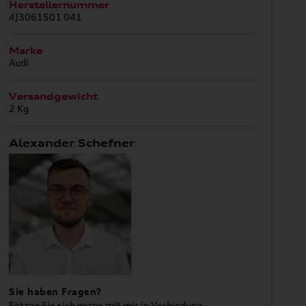
Herstellernummer
4J3061501 041
Marke
Audi
Versandgewicht
2 Kg
Alexander Schefner
Sie haben Fragen?
Setzen Sie sich gerne mit mir in Verbindung.