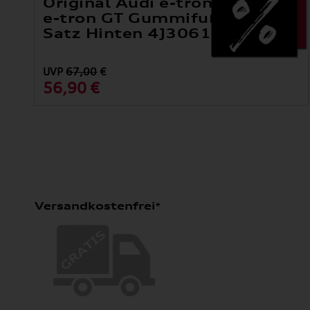
Original Audi e-tron GT / RS
e-tron GT Gummifußmatten
Satz Hinten 4J3061511 041
UVP
67,00
€
56,90 €
Versandkostenfrei*