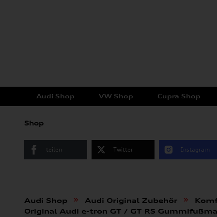
Audi Shop
VW Shop
Cupra Shop
Shop
teilen
Twitter
Instagram
»
»
Audi Shop
Audi Original Zubehör
Komf
Original Audi e-tron GT / GT RS Gummifußm