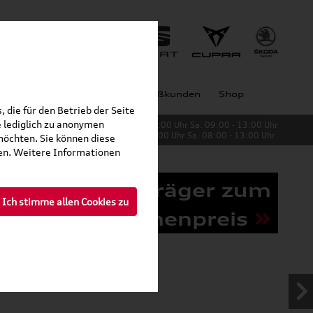
Jobs
Unternehmen
Großkunden
Shop
 die für den Betrieb der Seite
 lediglich zu anonymen
Verkauf:
Mo. - Fr. 08:00 - 19:00 Uhr Sa. 09:00 - 13:00 Uhr
Service:
Mo. - Fr. 06:00 - 20:00 Uhr Sa. 08:00 - 13:00 Uhr
möchten. Sie können diese
fen. Weitere Informationen
Grundträger zum
Ich stimme allen Cookies zu
Schnäppchenpreis