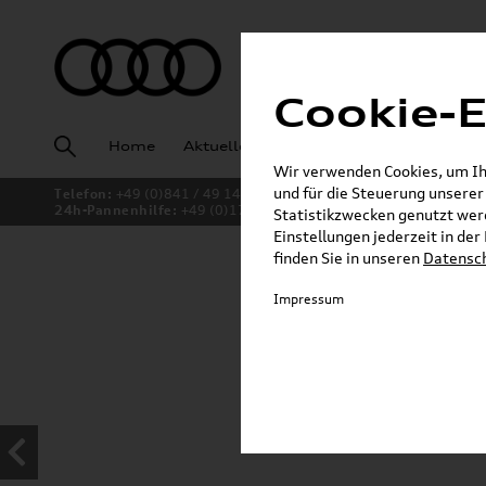
Cookie-E
Home
Aktuelles
Fahrzeugankauf
Angeb
Wir verwenden Cookies, um Ihn
und für die Steuerung unsere
Telefon:
+49 (0)841 / 49 140
24h-Pannenhilfe:
+49 (0)171 / 870 72 87
Statistikzwecken genutzt werd
Einstellungen jederzeit in de
finden Sie in unseren
Datensc
Jetzt sparen bei unsere
Impressum
Dachboxen!