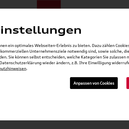
instellungen
ote
E-Mobilität
Darum zu uns
NORA®
Mietwagen
en ein optimales Webseiten-Erlebnis zu bieten. Dazu zählen Cookies,
r kommerziellen Unternehmensziele notwendig sind, sowie solche, die
Öffnet in 2 Stunden, 36 Minuten
en. Sie können selbst entscheiden, welche Kategorien Sie zulassen 
r Datenschutzerklärung wieder ändern, z.B. Ihre Einwilligung widerru
hutzhinweisen
.
n
Anpassen von Cookies