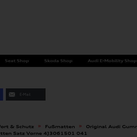
Seat Shop
Skoda Shop
Audi E-Mobility Shop
E-Mail
»
»
ort & Schutz
Fußmatten
Original Audi Gu
atten Satz Vorne 4J3061501 041