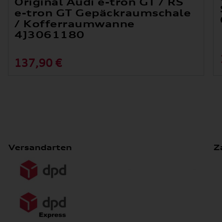
Original Audi e-tron GT / RS
e-tron GT Gepäckraumschale
/ Kofferraumwanne
4J3061180
137,90 €
Versandarten
Z