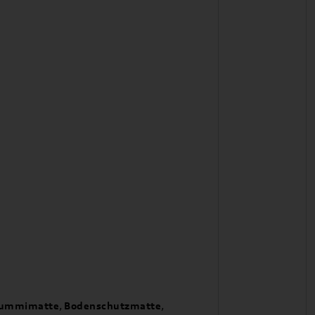
ummimatte
,
Bodenschutzmatte
,