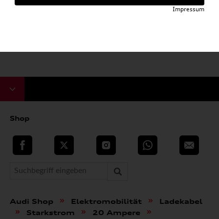
Impressum
Shop
teilen
Twitter
Instagram
WhatsApp
E-Mail
»
»
Audi Shop
Elektromobilität
Ladekabel
»
»
»
Starkstrom
20 Ampere