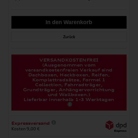
Zurück
VERSANDKOSTENFREI
(Ausgenommen vom
versandkostenfreien Verkauf sind
Dachboxen, Heckboxen, Reifen,
Komplettradsätze, Formel 1
Collection, Fahrradträger,
Grundträger, Anhängervorrichtung
und Wallboxen.)
Lieferbar innerhalb 1-3 Werktagen
Expressversand
Kosten 9,00 €