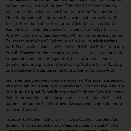
Vorstellungen - mit Audi Original Zubehör. Der Online Katalog
präsentiert Ihnen das aktuelle Produktportfolio für jedes Audi
Modell. Ihr Audi Zubehör finden Sie in den Kategorien Sport &
Design, Kommunikation, Komfort und Schutz, Transport und
Familie. Sie sind auf der Suche nach einer 5-Arm
Felge
für Ihren
Audi A4? Oder Sie wollen Ihren Audi A1 mit dem
competition kit
Foliensatz verschönern? Selbst wenn Sie Audi
music
interface
nachrüsten wollen, dann sind Sie bei Audi Original Zubehör richtig.
Audi
Fußmatten
finden Sie bei uns genauso einfach wie die Audi
Einparkhilfe oder Audi Pflegemittel. Das Sortiment an Audi
Zubehör ist umfangreich und hochwertig. Stöbern Sie im Katalog
und entdecken Sie das passende Audi Zubehör für Ihren Audi.
Sie haben sich Ihren Audi nach den eigenen Wünschen ausgesucht
und möchten Ihr Fahrzeug nun nachrüsten? Mit den Produkten aus
dem
Audi Original Zubehör
verpassen Sie Ihrem Auto den letzten
Schliff und verleihen ihm eine persönliche Note. Wählen Sie jetzt
aus dem umfangreichen Sortiment das passende Audi Zubehör für
innen und außen!
Transport:
Mit den nützlichen Transportlösungen aus dem Audi
Zubehör bringen Sie sich und Ihr Gepäck sicher ans Ziel. Mittels
Grundträgern befestigen Sie Dachboxen, Fahrräder, Skier,