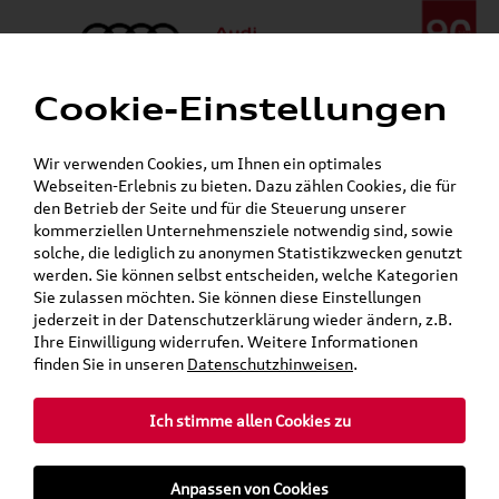
Cookie-Einstellungen
Menü
Telefon:
+49 (0)841 / 49 140
Wir verwenden Cookies, um Ihnen ein optimales
24h-Pannenhilfe:
+49 (0)171 / 870 72 87
Webseiten-Erlebnis zu bieten. Dazu zählen Cookies, die für
Gerade geöffnet
den Betrieb der Seite und für die Steuerung unserer
Verkauf:
Mo. - Fr. 08:00 - 19:00 Uhr Sa. 09:00 - 13:00 Uhr
kommerziellen Unternehmensziele notwendig sind, sowie
Service:
Mo. - Fr. 06:00 - 20:00 Uhr Sa. 08:00 - 13:00 Uhr
solche, die lediglich zu anonymen Statistikzwecken genutzt
werden. Sie können selbst entscheiden, welche Kategorien
Sie zulassen möchten. Sie können diese Einstellungen
Jetzt sparen bei unseren
Grundträger zum Schnäppchenpreis
jederzeit in der Datenschutzerklärung wieder ändern, z.B.
Ihre Einwilligung widerrufen. Weitere Informationen
Dachboxen!
finden Sie in unseren
Datenschutzhinweisen
.
Ich stimme allen Cookies zu
Anpassen von Cookies