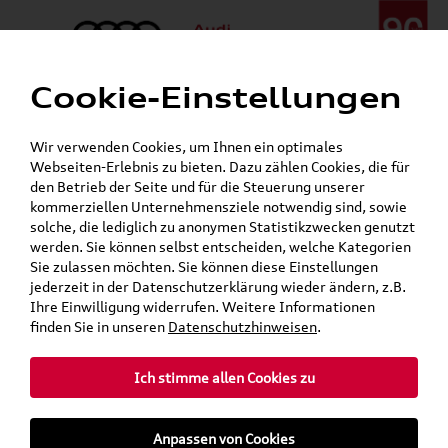
Cookie-Einstellungen
Menü
Telefon:
+49 (0)841 / 49 140
Wir verwenden Cookies, um Ihnen ein optimales
24h-Pannenhilfe:
+49 (0)171 / 870 72 87
Webseiten-Erlebnis zu bieten. Dazu zählen Cookies, die für
Gerade geöffnet
den Betrieb der Seite und für die Steuerung unserer
Verkauf:
Mo. - Fr. 08:00 - 19:00 Uhr Sa. 09:00 - 13:00 Uhr
kommerziellen Unternehmensziele notwendig sind, sowie
Service:
Mo. - Fr. 06:00 - 20:00 Uhr Sa. 08:00 - 13:00 Uhr
solche, die lediglich zu anonymen Statistikzwecken genutzt
werden. Sie können selbst entscheiden, welche Kategorien
Sie zulassen möchten. Sie können diese Einstellungen
Jetzt sparen bei unseren
Grundträger zum Schnäppchenpreis
jederzeit in der Datenschutzerklärung wieder ändern, z.B.
Ihre Einwilligung widerrufen. Weitere Informationen
Dachboxen!
finden Sie in unseren
Datenschutzhinweisen
.
Ich stimme allen Cookies zu
Anpassen von Cookies