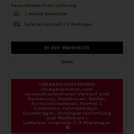
Versandkostenfreie Lieferung
1 aktuelle Beobachter
Lieferbar innerhalb 1-3 Werktagen
Zurück
VERSANDKOSTENFREI
(Ausgenommen vom
versandkostenfreien Verkauf sind
Dachboxen, Heckboxen, Reifen,
Komplettradsätze, Formel 1
Collection, Fahrradträger,
Grundträger, Anhängervorrichtung
und Wallboxen.)
Lieferbar innerhalb 1-3 Werktagen