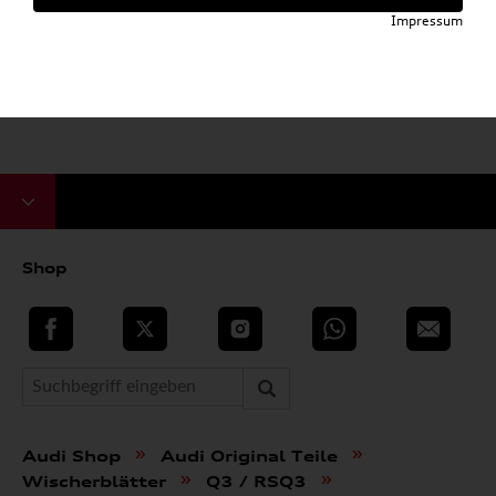
Impressum
Shop
teilen
Twitter
Instagram
WhatsApp
E-Mail
»
»
Audi Shop
Audi Original Teile
»
»
Wischerblätter
Q3 / RSQ3