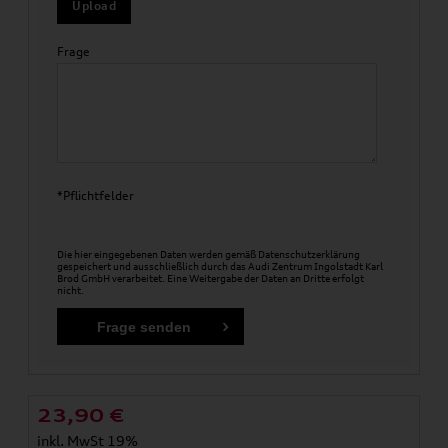
Upload
Frage
*Pflichtfelder
Die hier eingegebenen Daten werden gemäß
Datenschutzerklärung
gespeichert und ausschließlich durch das Audi Zentrum Ingolstadt Karl
Brod GmbH verarbeitet. Eine Weitergabe der Daten an Dritte erfolgt
nicht.
23,90
€
inkl. MwSt 19%