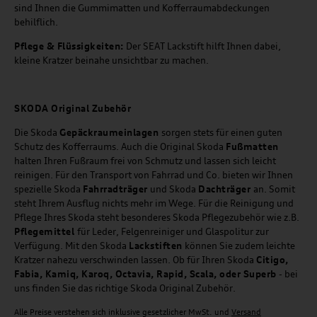
sind Ihnen die Gummimatten und Kofferraumabdeckungen
behilflich.
Pflege & Flüssigkeiten:
Der SEAT Lackstift hilft Ihnen dabei,
kleine Kratzer beinahe unsichtbar zu machen.
SKODA Original Zubehör
Die Skoda
Gepäckraumeinlagen
sorgen stets für einen guten
Schutz des Kofferraums. Auch die Original Skoda
Fußmatten
halten Ihren Fußraum frei von Schmutz und lassen sich leicht
reinigen. Für den Transport von Fahrrad und Co. bieten wir Ihnen
spezielle Skoda
Fahrradträger
und Skoda
Dachträger
an. Somit
steht Ihrem Ausflug nichts mehr im Wege. Für die Reinigung und
Pflege Ihres Skoda steht besonderes Skoda Pflegezubehör wie z.B.
Pflegemittel
für Leder, Felgenreiniger und Glaspolitur zur
Verfügung. Mit den Skoda
Lackstiften
können Sie zudem leichte
Kratzer nahezu verschwinden lassen. Ob für Ihren Skoda
Citigo,
Fabia, Kamiq, Karoq, Octavia, Rapid, Scala, oder Superb
- bei
uns finden Sie das richtige Skoda Original Zubehör.
Alle Preise verstehen sich inklusive gesetzlicher MwSt. und
Versand