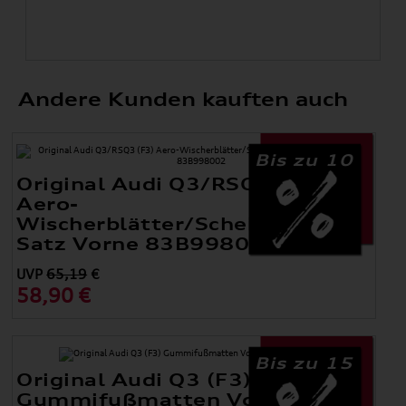
Andere Kunden kauften auch
Bis zu 10
Original Audi Q3/RSQ3 (F3)
Aero-
Wischerblätter/Scheibenwischer
Satz Vorne 83B998002
UVP
65,19
€
58,90 €
Bis zu 15
Original Audi Q3 (F3)
Gummifußmatten Vorn