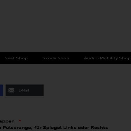
Seat Shop
Skoda Shop
Audi E-Mobility Shop
E-Mail
»
kappen
n Pulsorange, für Spiegel Links oder Rechts