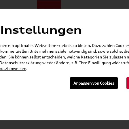
instellungen
ote
E-Mobilität
Darum zu uns
NORA®
Mietwagen
en ein optimales Webseiten-Erlebnis zu bieten. Dazu zählen Cookies,
r kommerziellen Unternehmensziele notwendig sind, sowie solche, die
Gerade geöffnet
en. Sie können selbst entscheiden, welche Kategorien Sie zulassen 
r Datenschutzerklärung wieder ändern, z.B. Ihre Einwilligung widerru
hutzhinweisen
.
n
Anpassen von Cookies