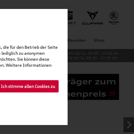
Jobs
Unternehmen
Großkunden
Shop
 die für den Betrieb der Seite
 lediglich zu anonymen
Verkauf:
Mo. - Fr. 08:00 - 19:00 Uhr Sa. 09:00 - 13:00 Uhr
Service:
Mo. - Fr. 06:00 - 20:00 Uhr Sa. 08:00 - 13:00 Uhr
möchten. Sie können diese
fen. Weitere Informationen
Grundträger zum
Ich stimme allen Cookies zu
Schnäppchenpreis