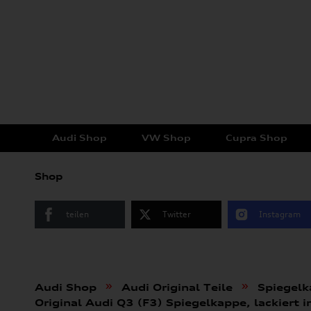
Audi Shop
VW Shop
Cupra Shop
Shop
teilen
Twitter
Instagram
»
»
Audi Shop
Audi Original Teile
Spiegel
Original Audi Q3 (F3) Spiegelkappe, lackiert i