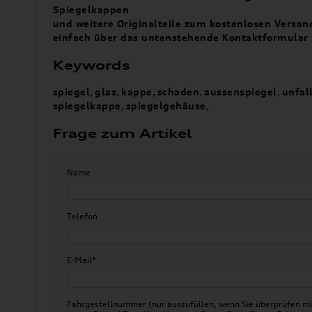
Spiegelkappen
und weitere Originalteile zum kostenlosen Versand
einfach über das untenstehende Kontaktformular 
Keywords
spiegel
,
glas
,
kappe
,
schaden
,
aussenspiegel
,
unfal
spiegelkappe
,
spiegelgehäuse
,
Frage zum Artikel
Name
Telefon
E-Mail*
Fahrgestellnummer (nur auszufüllen, wenn Sie überprüfen mö