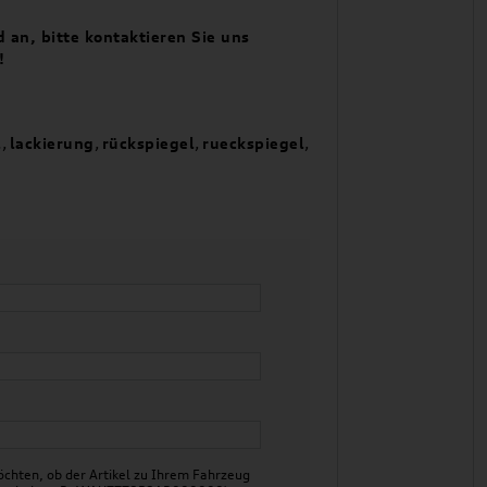
 an, bitte kontaktieren Sie uns
!
l
,
lackierung
,
rückspiegel
,
rueckspiegel
,
chten, ob der Artikel zu Ihrem Fahrzeug