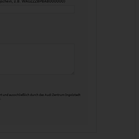
zeugschein, z.B. WAUZZZ8P8AB000000)
t und ausschließlich durch das Audi Zentrum Ingolstadt
.