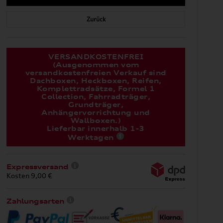
Zurück
VERSANDKOSTENFREI
(Ausgenommen vom
versandkostenfreien Verkauf sind
Dachboxen, Heckboxen, Reifen,
Komplettradsätze, Formel 1
Collection, Fahrradträger,
Grundträger,
Anhängervorrichtung und
Wallboxen.)
Lieferbar innerhalb 1-3
Werktagen
Expressversand
Kosten 9,00 €
Zahlungsarten