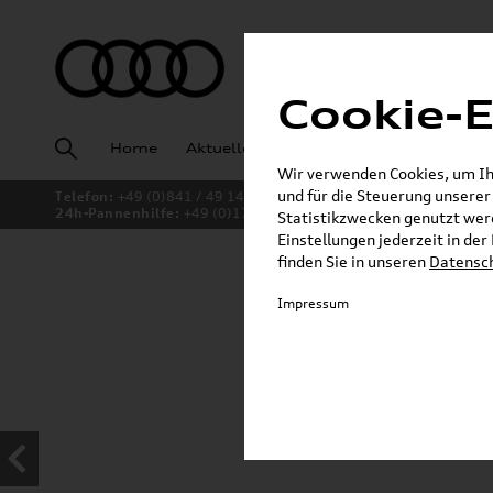
Cookie-E
Home
Aktuelles
Fahrzeugankauf
Angeb
Wir verwenden Cookies, um Ihn
und für die Steuerung unsere
Telefon:
+49 (0)841 / 49 140
24h-Pannenhilfe:
+49 (0)171 / 870 72 87
Statistikzwecken genutzt werd
Einstellungen jederzeit in de
finden Sie in unseren
Datensc
Jetzt sparen bei unsere
Impressum
Dachboxen!