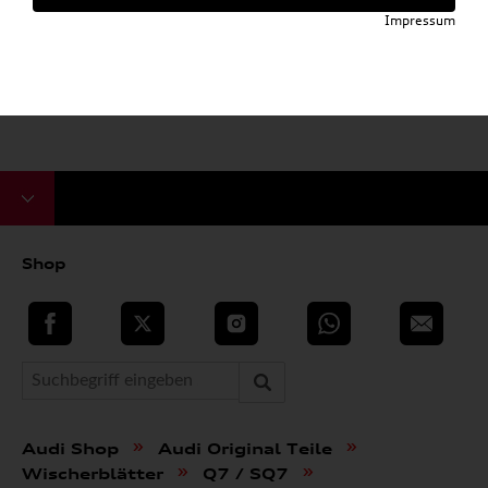
Impressum
Shop
teilen
Twitter
Instagram
WhatsApp
E-Mail
»
»
Audi Shop
Audi Original Teile
»
»
Wischerblätter
Q7 / SQ7