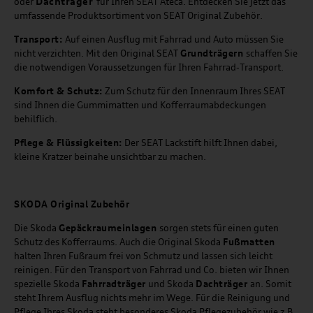
Dachträger
oder
für Ihren SEAT Ateca. Entdecken Sie jetzt das
umfassende Produktsortiment von SEAT Original Zubehör.
Transport:
Auf einen Ausflug mit Fahrrad und Auto müssen Sie
nicht verzichten. Mit den Original SEAT
Grundträgern
schaffen Sie
die notwendigen Voraussetzungen für Ihren Fahrrad-Transport.
Komfort & Schutz:
Zum Schutz für den Innenraum Ihres SEAT
sind Ihnen die Gummimatten und Kofferraumabdeckungen
behilflich.
Pflege & Flüssigkeiten:
Der SEAT Lackstift hilft Ihnen dabei,
kleine Kratzer beinahe unsichtbar zu machen.
SKODA Original Zubehör
Die Skoda
Gepäckraumeinlagen
sorgen stets für einen guten
Schutz des Kofferraums. Auch die Original Skoda
Fußmatten
halten Ihren Fußraum frei von Schmutz und lassen sich leicht
reinigen. Für den Transport von Fahrrad und Co. bieten wir Ihnen
spezielle Skoda
Fahrradträger
und Skoda
Dachträger
an. Somit
steht Ihrem Ausflug nichts mehr im Wege. Für die Reinigung und
Pflege Ihres Skoda steht besonderes Skoda Pflegezubehör wie z.B.