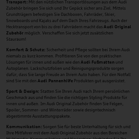
Transport:
Mit den nützlichen Transportlösungen aus dem Audi
Zubehör bringen Sie sich und Ihr Gepäck sicher ans Ziel. Mittels
Grundträgern befestigen Sie Dachboxen, Fahrräder, Skier,
Snowboards und Kajaks auf dem Dach Ihres Fahrzeugs. Auch der
Hecktransport von bis zu drei Fahrrädern macht das
Audi Original
Zubehör
möglich. Verschaffen Sie sich jetzt zusätzlichen
Stauraum!
Komfort & Schutz:
Sicherheit und Pflege sollten bei Ihrem Audi
niemals zu kurz kommen. Profitieren Sie von den praktischen
Lösungen für innen und außen wie den
Audi Fußmatten
und
Autoplanen. Lackschutzfolien und Reinigungsprodukte sorgen
dafür, dass Sie lange Freude an Ihrem Auto haben. Für den Notfall
sind Sie mit den
Audi Pannenhilfe
Produkten gut ausgerüstet.
Sport & Design:
Statten Sie Ihren Audi nach Ihrem persönlichen
Geschmack aus und finden Sie die richtigen Styling Produkte für
innen und außen. Im Audi Original Zubehör finden Sie Felgen,
Spoiler, Sommer- und Winterräder sowie designtechnisch
abgestimmte Ausstattungspakete.
Kommunikation:
Sorgen Sie für beste Unterhaltung für sich und
Ihre Mitfahrer mit dem Audi Original Zubehör aus den Bereichen
Multimedia, Kommunikation und Navigation. Verbinden Sie Ihr