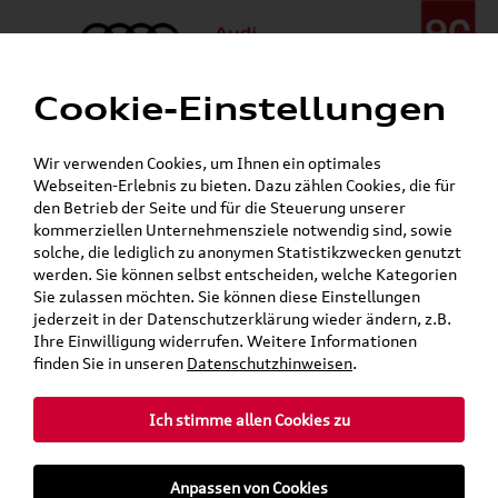
Cookie-Einstellungen
Menü
Telefon:
+49 (0)841 / 49 140
Wir verwenden Cookies, um Ihnen ein optimales
24h-Pannenhilfe:
+49 (0)171 / 870 72 87
Webseiten-Erlebnis zu bieten. Dazu zählen Cookies, die für
Öffnet in 9 Stunden, 51 Minuten
den Betrieb der Seite und für die Steuerung unserer
Verkauf:
Mo. - Fr. 08:00 - 19:00 Uhr Sa. 09:00 - 13:00 Uhr
kommerziellen Unternehmensziele notwendig sind, sowie
Service:
Mo. - Fr. 06:00 - 20:00 Uhr Sa. 08:00 - 13:00 Uhr
solche, die lediglich zu anonymen Statistikzwecken genutzt
werden. Sie können selbst entscheiden, welche Kategorien
Sie zulassen möchten. Sie können diese Einstellungen
Jetzt sparen bei unseren
Grundträger zum Schnäppchenpreis
jederzeit in der Datenschutzerklärung wieder ändern, z.B.
Ihre Einwilligung widerrufen. Weitere Informationen
Dachboxen!
finden Sie in unseren
Datenschutzhinweisen
.
Ich stimme allen Cookies zu
Anpassen von Cookies