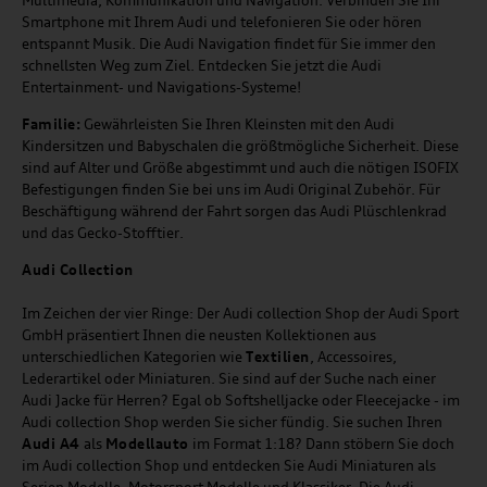
Smartphone mit Ihrem Audi und telefonieren Sie oder hören
entspannt Musik. Die Audi Navigation findet für Sie immer den
schnellsten Weg zum Ziel. Entdecken Sie jetzt die Audi
Entertainment- und Navigations-Systeme!
Familie:
Gewährleisten Sie Ihren Kleinsten mit den Audi
Kindersitzen und Babyschalen die größtmögliche Sicherheit. Diese
sind auf Alter und Größe abgestimmt und auch die nötigen ISOFIX
Befestigungen finden Sie bei uns im Audi Original Zubehör. Für
Beschäftigung während der Fahrt sorgen das Audi Plüschlenkrad
und das Gecko-Stofftier.
Audi
C
ollection
Im Zeichen der vier Ringe: Der Audi collection Shop der Audi Sport
GmbH präsentiert Ihnen die neusten Kollektionen aus
unterschiedlichen Kategorien wie
Textilien
, Accessoires,
Lederartikel oder Miniaturen. Sie sind auf der Suche nach einer
Audi Jacke für Herren? Egal ob Softshelljacke oder Fleecejacke - im
Audi collection Shop werden Sie sicher fündig. Sie suchen Ihren
Audi A4
als
Modellauto
im Format 1:18? Dann stöbern Sie doch
im Audi collection Shop und entdecken Sie Audi Miniaturen als
Serien Modelle, Motorsport Modelle und Klassiker. Die Audi