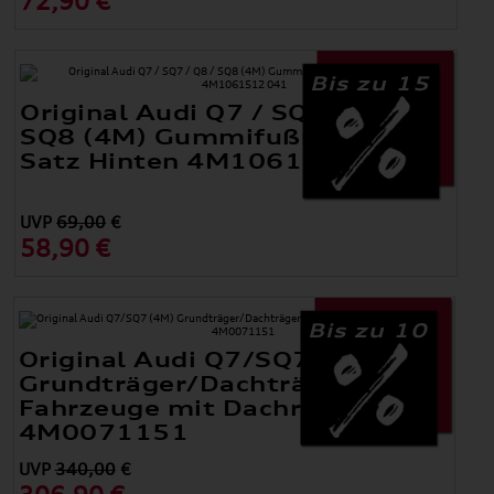
72,90 €
Bis zu 15
Original Audi Q7 / SQ7 / Q8 /
SQ8 (4M) Gummifußmatten
Satz Hinten 4M1061512 041
UVP
69,00
€
58,90 €
Bis zu 10
Original Audi Q7/SQ7 (4M)
Grundträger/Dachträger für
Fahrzeuge mit Dachreling
4M0071151
UVP
340,00
€