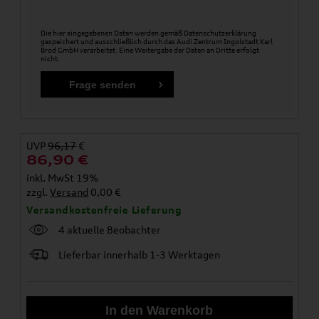
Die hier eingegebenen Daten werden gemäß
Datenschutzerklärung
gespeichert und ausschließlich durch das Audi Zentrum Ingolstadt Karl
Brod GmbH verarbeitet. Eine Weitergabe der Daten an Dritte erfolgt
nicht.
UVP
96,17
€
86,90
€
inkl. MwSt 19%
zzgl.
Versand
0,00 €
Versandkostenfreie Lieferung
4 aktuelle Beobachter
Lieferbar innerhalb 1-3 Werktagen