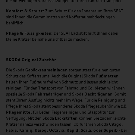
die notwendigen Voraussetzungen für Ihren Fahrrad-Transport.
Komfort & Schutz:
Zum Schutz für den Innenraum Ihres SEAT
sind Ihnen die Gummimatten und Kofferraumabdeckungen
behilflich.
Pflege & Flüssigkeiten:
Der SEAT Lackstift hilft Ihnen dabei,
kleine Kratzer beinahe unsichtbar zu machen.
SKODA Original Zubehör
Die Skoda
Gepäckraumeinlagen
sorgen stets für einen guten
Schutz des Kofferraums. Auch die Original Skoda
Fußmatten
halten Ihren Fußraum frei von Schmutz und lassen sich leicht
reinigen. Für den Transport von Fahrrad und Co. bieten wir Ihnen
spezielle Skoda
Fahrradträger
und Skoda
Dachträger
an. Somit
steht Ihrem Ausflug nichts mehr im Wege. Für die Reinigung und
Pflege Ihres Skoda steht besonderes Skoda Pflegezubehör wie z.B.
Pflegemittel
für Leder, Felgenreiniger und Glaspolitur zur
Verfügung. Mit den Skoda
Lackstiften
können Sie zudem leichte
Kratzer nahezu verschwinden lassen. Ob für Ihren Skoda
Citigo,
Fabia, Kamiq, Karoq, Octavia, Rapid, Scala, oder Superb
- bei