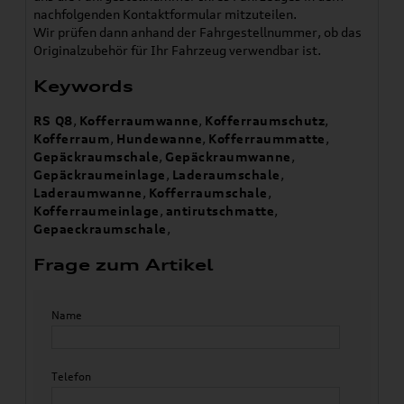
nachfolgenden Kontaktformular mitzuteilen.
Wir prüfen dann anhand der Fahrgestellnummer, ob das
Originalzubehör für Ihr Fahrzeug verwendbar ist.
Keywords
RS Q8
,
Kofferraumwanne
,
Kofferraumschutz
,
Kofferraum
,
Hundewanne
,
Kofferraummatte
,
Gepäckraumschale
,
Gepäckraumwanne
,
Gepäckraumeinlage
,
Laderaumschale
,
Laderaumwanne
,
Kofferraumschale
,
Kofferraumeinlage
,
antirutschmatte
,
Gepaeckraumschale
,
Frage zum Artikel
Name
Telefon