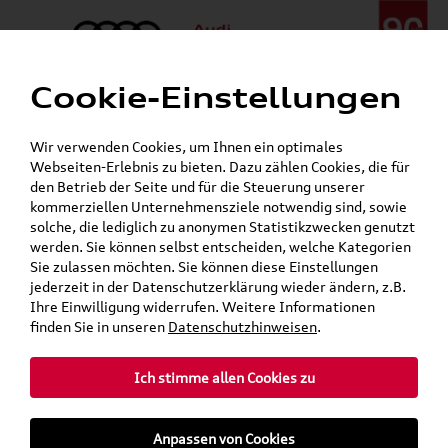
Cookie-Einstellungen
Menü
Telefon:
+49 (0)841 / 49 140
Wir verwenden Cookies, um Ihnen ein optimales
24h-Pannenhilfe:
+49 (0)171 / 870 72 87
Webseiten-Erlebnis zu bieten. Dazu zählen Cookies, die für
Gerade geöffnet
den Betrieb der Seite und für die Steuerung unserer
Verkauf:
Mo. - Fr. 08:00 - 19:00 Uhr Sa. 09:00 - 13:00 Uhr
kommerziellen Unternehmensziele notwendig sind, sowie
Service:
Mo. - Fr. 06:00 - 20:00 Uhr Sa. 08:00 - 13:00 Uhr
solche, die lediglich zu anonymen Statistikzwecken genutzt
werden. Sie können selbst entscheiden, welche Kategorien
Sie zulassen möchten. Sie können diese Einstellungen
Jetzt sparen bei unseren
Grundträger zum Schnäppchenpreis
jederzeit in der Datenschutzerklärung wieder ändern, z.B.
Ihre Einwilligung widerrufen. Weitere Informationen
Dachboxen!
finden Sie in unseren
Datenschutzhinweisen
.
Ich stimme allen Cookies zu
Anpassen von Cookies