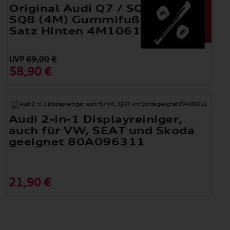
Original Audi Q7 / SQ7 / Q8 /
SQ8 (4M) Gummifußmatten
Satz Hinten 4M1061512 041
UVP
69,00
€
58,90 €
Audi 2-in-1 Displayreiniger,
auch für VW, SEAT und Skoda
geeignet 80A096311
21,90 €