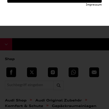
Impressum
Shop
teilen
Twitter
Instagram
WhatsApp
E-Mail
»
»
Audi Shop
Audi Original Zubehör
»
Komfort & Schutz
Gepäckraumeinlagen