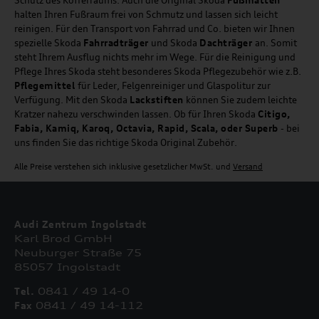
halten Ihren Fußraum frei von Schmutz und lassen sich leicht
reinigen. Für den Transport von Fahrrad und Co. bieten wir Ihnen
spezielle Skoda
Fahrradträger
und Skoda
Dachträger
an. Somit
steht Ihrem Ausflug nichts mehr im Wege. Für die Reinigung und
Pflege Ihres Skoda steht besonderes Skoda Pflegezubehör wie z.B.
Pflegemittel
für Leder, Felgenreiniger und Glaspolitur zur
Verfügung. Mit den Skoda
Lackstiften
können Sie zudem leichte
Kratzer nahezu verschwinden lassen. Ob für Ihren Skoda
Citigo,
Fabia, Kamiq, Karoq, Octavia, Rapid, Scala, oder Superb
- bei
uns finden Sie das richtige Skoda Original Zubehör.
Alle Preise verstehen sich inklusive gesetzlicher MwSt. und
Versand
Audi Zentrum Ingolstadt
Karl Brod GmbH
Neuburger Straße 75
85057 Ingolstadt
Tel.
0841 / 49 14-0
Fax
0841 / 49 14-112