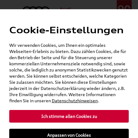
Cookie-Einstellungen
Menü
Telefon:
+49 (0)841 / 49 140
Wir verwenden Cookies, um Ihnen ein optimales
24h-Pannenhilfe:
+49 (0)171 / 870 72 87
Webseiten-Erlebnis zu bieten. Dazu zählen Cookies, die für
Gerade geschlossen
den Betrieb der Seite und für die Steuerung unserer
Verkauf:
Mo. - Fr. 08:00 - 19:00 Uhr Sa. 09:00 - 13:00 Uhr
kommerziellen Unternehmensziele notwendig sind, sowie
Service:
Mo. - Fr. 06:00 - 20:00 Uhr Sa. 08:00 - 13:00 Uhr
solche, die lediglich zu anonymen Statistikzwecken genutzt
werden. Sie können selbst entscheiden, welche Kategorien
Sie zulassen möchten. Sie können diese Einstellungen
Jetzt sparen bei unseren
Grundträger zum Schnäppchenpreis
jederzeit in der Datenschutzerklärung wieder ändern, z.B.
Ihre Einwilligung widerrufen. Weitere Informationen
Dachboxen!
finden Sie in unseren
Datenschutzhinweisen
.
Ich stimme allen Cookies zu
Anpassen von Cookies