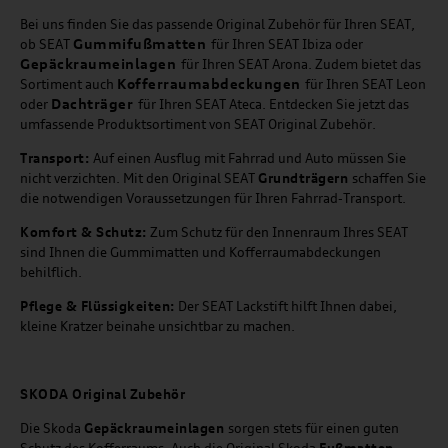
Bei uns finden Sie das passende Original Zubehör für Ihren SEAT,
Gummifußmatten
ob SEAT
für Ihren SEAT Ibiza oder
Gepäckraumeinlagen
für Ihren SEAT Arona. Zudem bietet das
Kofferraumabdeckungen
Sortiment auch
für Ihren SEAT Leon
Dachträger
oder
für Ihren SEAT Ateca. Entdecken Sie jetzt das
umfassende Produktsortiment von SEAT Original Zubehör.
Transport:
Auf einen Ausflug mit Fahrrad und Auto müssen Sie
nicht verzichten. Mit den Original SEAT
Grundträgern
schaffen Sie
die notwendigen Voraussetzungen für Ihren Fahrrad-Transport.
Komfort & Schutz:
Zum Schutz für den Innenraum Ihres SEAT
sind Ihnen die Gummimatten und Kofferraumabdeckungen
behilflich.
Pflege & Flüssigkeiten:
Der SEAT Lackstift hilft Ihnen dabei,
kleine Kratzer beinahe unsichtbar zu machen.
SKODA Original Zubehör
Die Skoda
Gepäckraumeinlagen
sorgen stets für einen guten
Schutz des Kofferraums. Auch die Original Skoda
Fußmatten