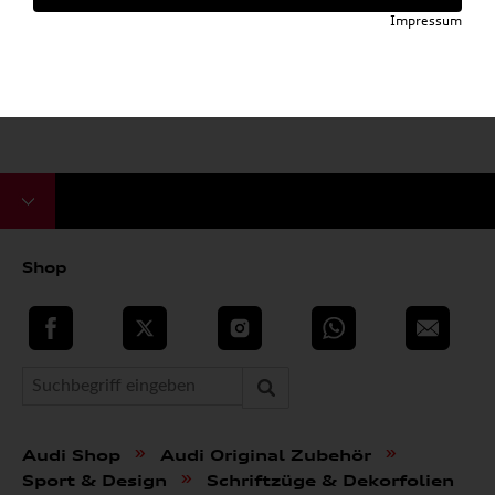
Impressum
Shop
teilen
Twitter
Instagram
WhatsApp
E-Mail
»
»
Audi Shop
Audi Original Zubehör
»
Sport & Design
Schriftzüge & Dekorfolien