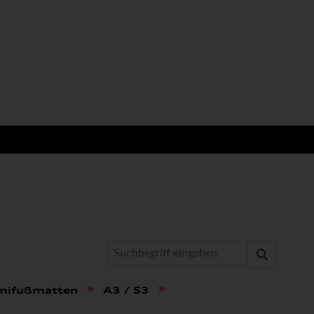
»
»
mmifußmatten
A3 / S3