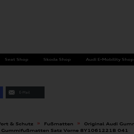
Seat Shop
Skoda Shop
Audi E-Mobility Shop
E-Mail
»
»
ort & Schutz
Fußmatten
Original Audi Gu
(8Y) Gummifußmatten Satz Vorne 8Y1061221B 041