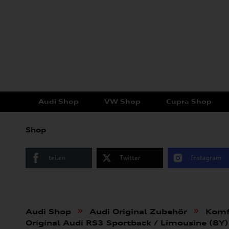
Audi Shop
VW Shop
Cupra Shop
Shop
teilen
Twitter
Instagram
»
»
Audi Shop
Audi Original Zubehör
Komf
Original Audi RS3 Sportback / Limousine 