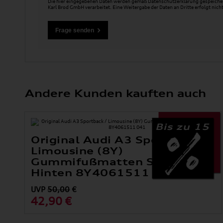
Die hier eingegebenen Daten werden gemäß
Datenschutzerklärung
gespeicher
Karl Brod GmbH verarbeitet. Eine Weitergabe der Daten an Dritte erfolgt nicht
Andere Kunden kauften auch
Bis zu 15
Original Audi A3 Sportback /
Limousine (8Y)
Gummifußmatten Satz
Hinten 8Y4061511 041
UVP
50,00
€
42,90 €