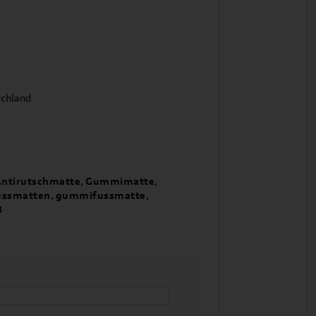
schland
Antirutschmatte
,
Gummimatte
,
ussmatten
,
gummifussmatte
,
3