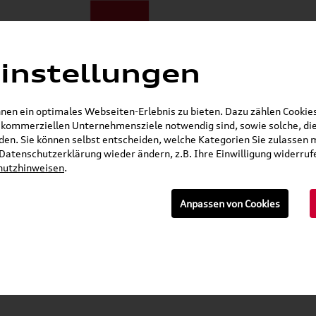
instellungen
ote
E-Mobilität
Darum zu uns
NORA®
Mietwagen
en ein optimales Webseiten-Erlebnis zu bieten. Dazu zählen Cookies,
r kommerziellen Unternehmensziele notwendig sind, sowie solche, die
Gerade geschlossen
en. Sie können selbst entscheiden, welche Kategorien Sie zulassen 
r Datenschutzerklärung wieder ändern, z.B. Ihre Einwilligung widerru
hutzhinweisen
.
n
Anpassen von Cookies