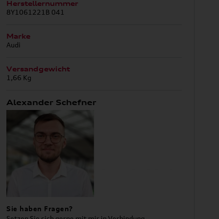
Herstellernummer
8Y1061221B 041
Marke
Audi
Versandgewicht
1,66 Kg
Alexander Schefner
Sie haben Fragen?
Setzen Sie sich gerne mit mir in Verbindung.