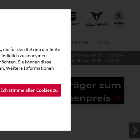
Jobs
Unternehmen
Großkunden
Shop
 die für den Betrieb der Seite
 lediglich zu anonymen
Verkauf:
Mo. - Fr. 08:00 - 19:00 Uhr Sa. 09:00 - 13:00 Uhr
Service:
Mo. - Fr. 06:00 - 20:00 Uhr Sa. 08:00 - 13:00 Uhr
möchten. Sie können diese
fen. Weitere Informationen
Grundträger zum
Ich stimme allen Cookies zu
Schnäppchenpreis