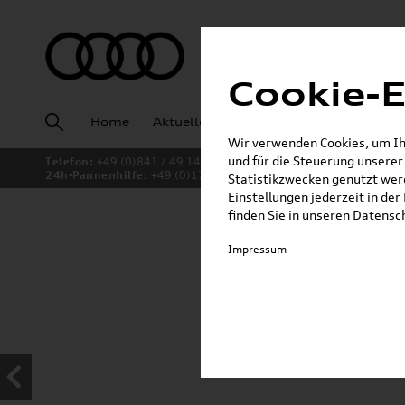
Cookie-E
Home
Aktuelles
Fahrzeugankauf
Angeb
Wir verwenden Cookies, um Ihn
und für die Steuerung unsere
Telefon:
+49 (0)841 / 49 140
24h-Pannenhilfe:
+49 (0)171 / 870 72 87
Statistikzwecken genutzt werd
Einstellungen jederzeit in de
finden Sie in unseren
Datensc
Jetzt sparen bei unsere
Impressum
Dachboxen!