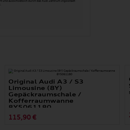
t und ausschließlich durch das Audi Zentrum Ingolstadt
.
Original Audi A3 / S3
Limousine (8Y)
Gepäckraumschale /
Kofferraumwanne
8Y5061180
115,90 €