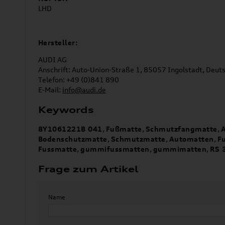
LHD
Hersteller:
AUDI AG
Anschrift: Auto-Union-Straße 1, 85057 Ingolstadt, Deut
Telefon: +49 (0)841 890
E-Mail:
info@audi.de
Keywords
8Y1061221B 041
,
Fußmatte
,
Schmutzfangmatte
,
Bodenschutzmatte
,
Schmutzmatte
,
Automatten
,
F
Fussmatte
,
gummifussmatten
,
gummimatten
,
RS 
Frage zum Artikel
Name