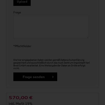
Upload
Frage
*Pflichtfelder
Die hier eingegebenen Daten werden gemäß
Datenschutzerklärung
gespeichert und ausschließlich durch das Audi Zentrum Ingolstadt Karl
Brod GmbH verarbeitet. Eine Weitergabe der Daten an Dritte erfolgt
nicht.
570,00
€
inkl. MwSt 19%