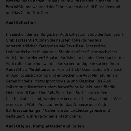
Befestigungen finden Sie bei uns im Audi Original Zubehör. Für
Beschäftigung während der Fahrt sorgen das Audi Plüschlenkrad
und das Gecko-Stofftier.
Audi
C
ollection
Im Zeichen der vier Ringe: Der Audi collection Shop der Audi Sport
GmbH präsentiert Ihnen die neusten Kollektionen aus
unterschiedlichen Kategorien wie
Textilien
, Accessoires,
Lederartikel oder Miniaturen. Sie sind auf der Suche nach einer
Audi Jacke für Herren? Egal ob Softshelljacke oder Fleecejacke - im
Audi collection Shop werden Sie sicher fündig. Sie suchen Ihren
Audi A4
als
Modellauto
im Format 1:18? Dann stöbern Sie doch
im Audi collection Shop und entdecken Sie Audi Miniaturen als
Serien Modelle, Motorsport Modelle und Klassiker. Die Audi
collection präsentiert zudem farbenfrohe Kollektionen für die
kleinen Audi Fans. Und falls Sie auf der Suche nach tollen
Geschenkideen sind, werden Sie bei uns sicher etwas finden. Wie
wäre es mit Wohn Accessoires für das Zuhause oder Audi
Schlüsselanhänger
? Gehen Sie auf Entdeckungsreise und
bestellen Sie Ihre Favoriten einfach online.
Audi Original Kompletträder und Reifen