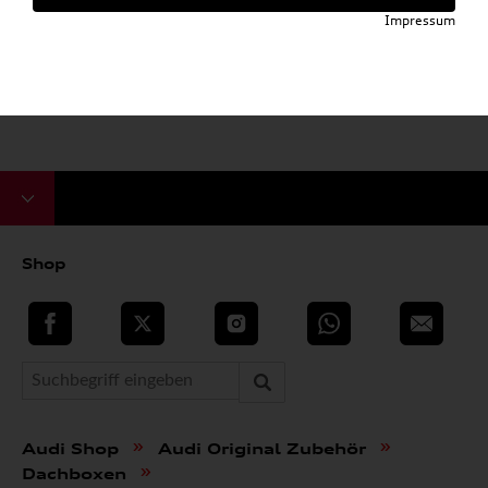
Impressum
Shop
teilen
Twitter
Instagram
WhatsApp
E-Mail
»
»
Audi Shop
Audi Original Zubehör
»
Dachboxen