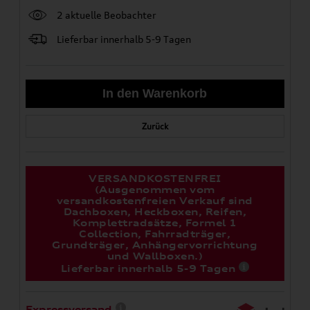
2 aktuelle Beobachter
Lieferbar innerhalb 5-9 Tagen
Zurück
VERSANDKOSTENFREI
(Ausgenommen vom
versandkostenfreien Verkauf sind
Dachboxen, Heckboxen, Reifen,
Komplettradsätze, Formel 1
Collection, Fahrradträger,
Grundträger, Anhängervorrichtung
und Wallboxen.)
Lieferbar innerhalb 5-9 Tagen
Expressversand