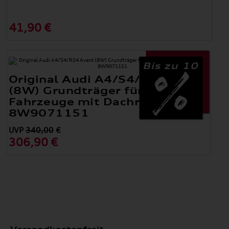
41,90 €
Bis zu 10
Original Audi A4/S4/RS4 Avant
(8W) Grundträger für
Fahrzeuge mit Dachreling
8W9071151
UVP
340,00
€
306,90 €