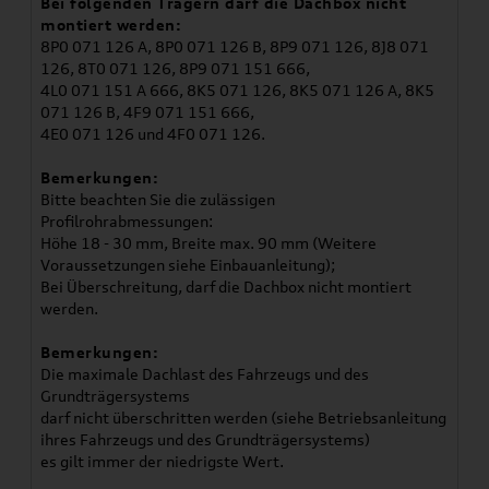
Bei folgenden Trägern darf die Dachbox nicht
montiert werden:
8P0 071 126 A, 8P0 071 126 B, 8P9 071 126, 8J8 071
126, 8T0 071 126, 8P9 071 151 666,
4L0 071 151 A 666, 8K5 071 126, 8K5 071 126 A, 8K5
071 126 B, 4F9 071 151 666,
4E0 071 126 und 4F0 071 126.
Bemerkungen:
Bitte beachten Sie die zulässigen
Profilrohrabmessungen:
Höhe 18 - 30 mm, Breite max. 90 mm (Weitere
Voraussetzungen siehe Einbauanleitung);
Bei Überschreitung, darf die Dachbox nicht montiert
werden.
Bemerkungen:
Die maximale Dachlast des Fahrzeugs und des
Grundträgersystems
darf nicht überschritten werden (siehe Betriebsanleitung
ihres Fahrzeugs und des Grundträgersystems)
es gilt immer der niedrigste Wert.