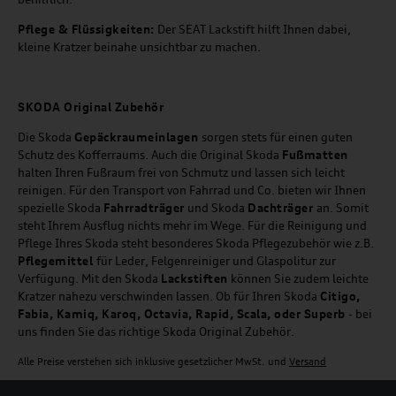
Pflege & Flüssigkeiten:
Der SEAT Lackstift hilft Ihnen dabei,
kleine Kratzer beinahe unsichtbar zu machen.
SKODA Original Zubehör
Die Skoda
Gepäckraumeinlagen
sorgen stets für einen guten
Schutz des Kofferraums. Auch die Original Skoda
Fußmatten
halten Ihren Fußraum frei von Schmutz und lassen sich leicht
reinigen. Für den Transport von Fahrrad und Co. bieten wir Ihnen
spezielle Skoda
Fahrradträger
und Skoda
Dachträger
an. Somit
steht Ihrem Ausflug nichts mehr im Wege. Für die Reinigung und
Pflege Ihres Skoda steht besonderes Skoda Pflegezubehör wie z.B.
Pflegemittel
für Leder, Felgenreiniger und Glaspolitur zur
Verfügung. Mit den Skoda
Lackstiften
können Sie zudem leichte
Kratzer nahezu verschwinden lassen. Ob für Ihren Skoda
Citigo,
Fabia, Kamiq, Karoq, Octavia, Rapid, Scala, oder Superb
- bei
uns finden Sie das richtige Skoda Original Zubehör.
Alle Preise verstehen sich inklusive gesetzlicher MwSt. und
Versand