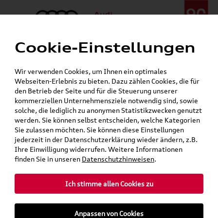
Cookie-Einstellungen
Menü
Telefon:
+49 (0)841 / 49 140
Wir verwenden Cookies, um Ihnen ein optimales
24h-Pannenhilfe:
+49 (0)171 / 870 72 87
Webseiten-Erlebnis zu bieten. Dazu zählen Cookies, die für
Öffnet in 7 Stunden, 17 Minuten
den Betrieb der Seite und für die Steuerung unserer
Verkauf:
Mo. - Fr. 08:00 - 19:00 Uhr Sa. 09:00 - 13:00 Uhr
kommerziellen Unternehmensziele notwendig sind, sowie
Service:
Mo. - Fr. 06:00 - 20:00 Uhr Sa. 08:00 - 13:00 Uhr
solche, die lediglich zu anonymen Statistikzwecken genutzt
werden. Sie können selbst entscheiden, welche Kategorien
Sie zulassen möchten. Sie können diese Einstellungen
Jetzt sparen bei unseren
Grundträger zum Schnäppchenpreis
jederzeit in der Datenschutzerklärung wieder ändern, z.B.
Ihre Einwilligung widerrufen. Weitere Informationen
Dachboxen!
finden Sie in unseren
Datenschutzhinweisen
.
Ich stimme allen Cookies zu
Anpassen von Cookies