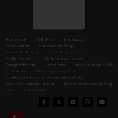
Homepage
AGB Shop
Impressum
Datenschutz
Datenschutz Shop
Versand/Zahlung
Herstellergarantie
Widerrufsrecht
Reifenkennzeichnung
Energieeffizienz
Newsletter
code-of-conduct für
Lieferanten
Hinweisgebersystem
Arbeitssicherheit und Gesundheitsschutz
Barrierefreiheitserklärung
Barrierefreiheitserklärung
Shop
Eu Data Act
teilen
Twitter
Instagram
WhatsApp
E-
Mail