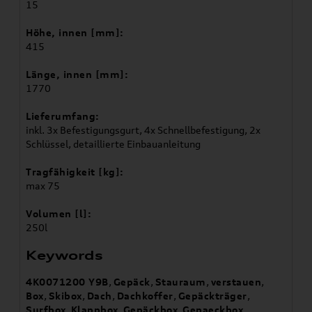
15
Höhe, innen [mm]:
415
Länge, innen [mm]:
1770
Lieferumfang:
inkl. 3x Befestigungsgurt, 4x Schnellbefestigung, 2x
Schlüssel, detaillierte Einbauanleitung
Tragfähigkeit [kg]:
max 75
Volumen [l]:
250l
Keywords
4K0071200 Y9B
,
Gepäck
,
Stauraum
,
verstauen
,
Box
,
Skibox
,
Dach
,
Dachkoffer
,
Gepäckträger
,
Surfbox
,
Klappbox
,
Gepäckbox
,
Gepaeckbox
,