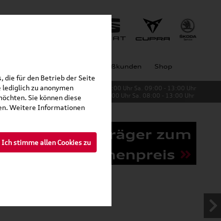
Jobs
Unternehmen
Großkunden
Shop
 die für den Betrieb der Seite
 lediglich zu anonymen
Verkauf:
Mo. - Fr. 08:00 - 19:00 Uhr Sa. 09:00 - 13:00 Uhr
Service:
Mo. - Fr. 06:00 - 20:00 Uhr Sa. 08:00 - 13:00 Uhr
möchten. Sie können diese
fen. Weitere Informationen
Grundträger zum
Ich stimme allen Cookies zu
Schnäppchenpreis