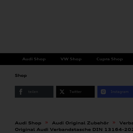
Audi Shop
VW Shop
Cupra Shop
Shop
teilen
Twitter
Instagram
»
»
Audi Shop
Audi Original Zubehör
Verb
Original Audi Verbandstasche DIN 13164-2