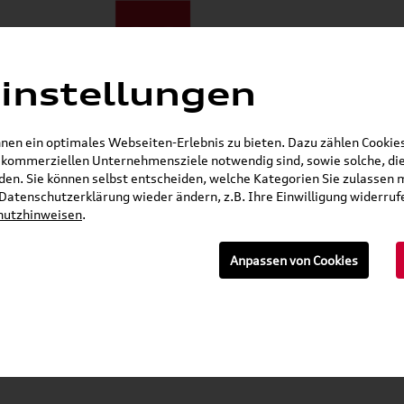
instellungen
ote
E-Mobilität
Darum zu uns
NORA®
Mietwagen
en ein optimales Webseiten-Erlebnis zu bieten. Dazu zählen Cookies,
r kommerziellen Unternehmensziele notwendig sind, sowie solche, die
Öffnet in 8 Stunden, 57 Minuten
en. Sie können selbst entscheiden, welche Kategorien Sie zulassen 
r Datenschutzerklärung wieder ändern, z.B. Ihre Einwilligung widerru
hutzhinweisen
.
n
Anpassen von Cookies