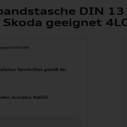
rbandstasche DIN 1
d Skoda geeignet 4
tzlichen Vorschriften gemäß der
aster
,
verarzten
,
Notfall