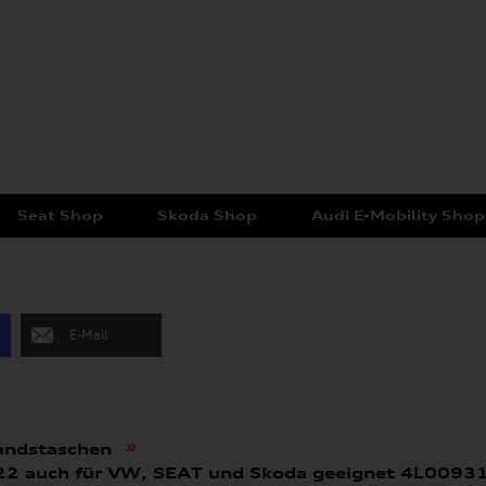
Seat Shop
Skoda Shop
Audi E-Mobility Shop
E-Mail
»
andstaschen
022 auch für VW, SEAT und Skoda geeignet 4L009