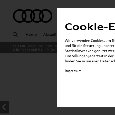
Cookie-E
Home
Aktuelles
Fahrzeugankauf
Angeb
Wir verwenden Cookies, um Ihn
und für die Steuerung unsere
Telefon:
+49 (0)841 / 49 140
24h-Pannenhilfe:
+49 (0)171 / 870 72 87
Statistikzwecken genutzt werd
Einstellungen jederzeit in de
finden Sie in unseren
Datensc
Jetzt sparen bei unsere
Impressum
Dachboxen!