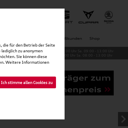
Jobs
Unternehmen
Großkunden
Shop
 die für den Betrieb der Seite
 lediglich zu anonymen
Verkauf:
Mo. - Fr. 08:00 - 19:00 Uhr Sa. 09:00 - 13:00 Uhr
Service:
Mo. - Fr. 06:00 - 20:00 Uhr Sa. 08:00 - 13:00 Uhr
möchten. Sie können diese
fen. Weitere Informationen
Grundträger zum
Ich stimme allen Cookies zu
Schnäppchenpreis