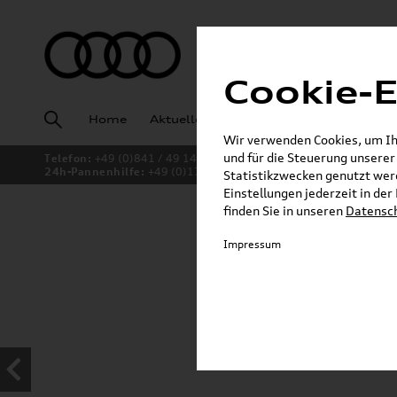
Cookie-E
Home
Aktuelles
Fahrzeugankauf
Angeb
Wir verwenden Cookies, um Ihn
und für die Steuerung unsere
Telefon:
+49 (0)841 / 49 140
24h-Pannenhilfe:
+49 (0)171 / 870 72 87
Statistikzwecken genutzt werd
Einstellungen jederzeit in de
finden Sie in unseren
Datensc
Jetzt sparen bei unsere
Impressum
Dachboxen!