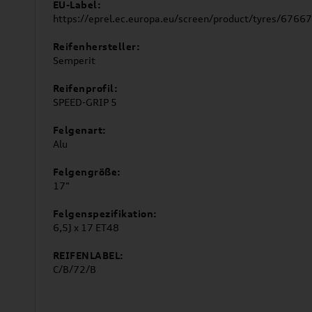
EU-Label:
https://eprel.ec.europa.eu/screen/product/tyres/6766
Reifenhersteller:
Semperit
Reifenprofil:
SPEED-GRIP 5
Felgenart:
Alu
Felgengröße:
17"
Felgenspezifikation:
6,5J x 17 ET48
REIFENLABEL:
C/B/72/B