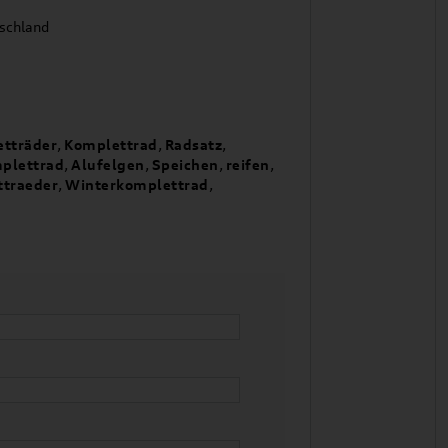
tschland
tträder
,
Komplettrad
,
Radsatz
,
plettrad
,
Alufelgen
,
Speichen
,
reifen
,
traeder
,
Winterkomplettrad
,