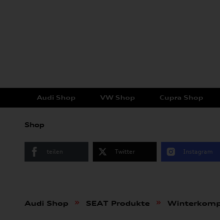
Audi Shop
VW Shop
Cupra Shop
Shop
teilen
Twitter
Instagram
»
»
Audi Shop
SEAT Produkte
Winterkomp