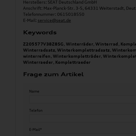
Herstellers: SEAT Deutschland GmbH
Anschrift: Max-Planck-Str. 3-5, 64331 Weiterstadt, Deu
Telefonnummer: 0615018550
E-Mail:
service@seat.de
Keywords
Z205577V38Z8SG
,
Winterräder
,
Winterrad
,
Komple
Winterradsatz
,
Winterkomplettradsatz
,
Winterkom
winterreifen
,
Winterkompletträder
,
Winterkomplet
Winterraeder
,
Komplettraeder
Frage zum Artikel
Name
Telefon
E-Mail*