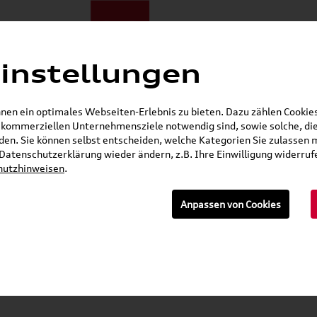
instellungen
ote
E-Mobilität
Darum zu uns
NORA®
Mietwagen
en ein optimales Webseiten-Erlebnis zu bieten. Dazu zählen Cookies,
r kommerziellen Unternehmensziele notwendig sind, sowie solche, die
Gerade geöffnet
en. Sie können selbst entscheiden, welche Kategorien Sie zulassen 
r Datenschutzerklärung wieder ändern, z.B. Ihre Einwilligung widerru
hutzhinweisen
.
n
Anpassen von Cookies