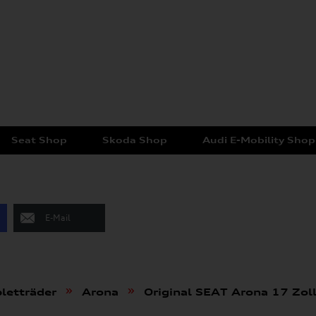
Seat Shop
Skoda Shop
Audi E-Mobility Shop
E-Mail
»
»
letträder
Arona
Original SEAT Arona 17 Zol