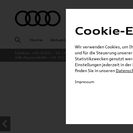
Cookie-E
Home
Aktuelles
Fahrzeugankauf
Angeb
Wir verwenden Cookies, um Ihn
und für die Steuerung unsere
Telefon:
+49 (0)841 / 49 140
24h-Pannenhilfe:
+49 (0)171 / 870 72 87
Statistikzwecken genutzt werd
Einstellungen jederzeit in de
finden Sie in unseren
Datensc
Jetzt sparen bei unsere
Impressum
Dachboxen!