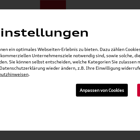
instellungen
ote
E-Mobilität
Darum zu uns
NORA®
Mietwagen
en ein optimales Webseiten-Erlebnis zu bieten. Dazu zählen Cookies,
r kommerziellen Unternehmensziele notwendig sind, sowie solche, die
Gerade geöffnet
en. Sie können selbst entscheiden, welche Kategorien Sie zulassen 
r Datenschutzerklärung wieder ändern, z.B. Ihre Einwilligung widerru
hutzhinweisen
.
n
Anpassen von Cookies