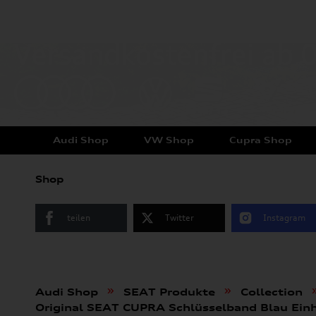
Audi Shop
VW Shop
Cupra Shop
Shop
teilen
Twitter
Instagram
»
»
Audi Shop
SEAT Produkte
Collection
Original SEAT CUPRA Schlüsselband Blau Ei