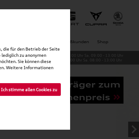
Jobs
Unternehmen
Großkunden
Shop
 die für den Betrieb der Seite
 lediglich zu anonymen
Verkauf:
Mo. - Fr. 08:00 - 19:00 Uhr Sa. 09:00 - 13:00 Uhr
Service:
Mo. - Fr. 06:00 - 20:00 Uhr Sa. 08:00 - 13:00 Uhr
möchten. Sie können diese
fen. Weitere Informationen
Grundträger zum
Ich stimme allen Cookies zu
Schnäppchenpreis