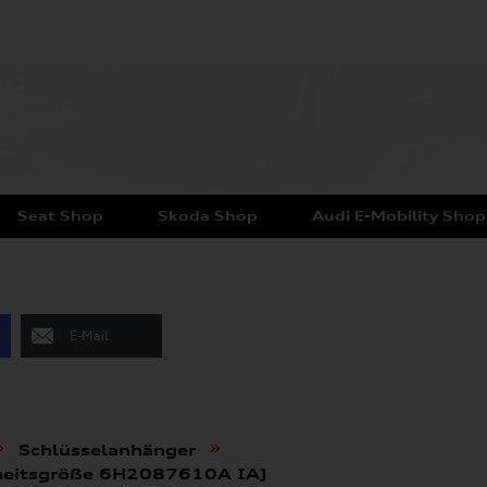
Seat Shop
Skoda Shop
Audi E-Mobility Shop
E-Mail
»
»
Schlüsselanhänger
nheitsgröße 6H2087610A IAJ