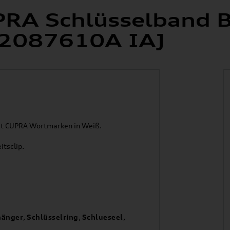
PRA Schlüsselband 
H2087610A IAJ
 mit CUPRA Wortmarken in Weiß.
tsclip.
hänger
,
Schlüsselring
,
Schlueseel
,