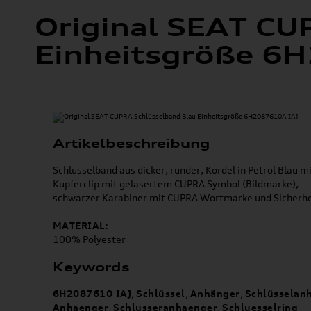
Original SEAT CU
Einheitsgröße 6
Artikelbeschreibung
Schlüsselband aus dicker, runder, Kordel in Petrol Blau
Kupferclip mit gelasertem CUPRA Symbol (Bildmarke),
schwarzer Karabiner mit CUPRA Wortmarke und Sicherhei
MATERIAL:
100% Polyester
Keywords
6H2087610 IAJ
,
Schlüssel
,
Anhänger
,
Schlüsselan
Anhaenger
,
Schlusseranhaenger
,
Schluesselring