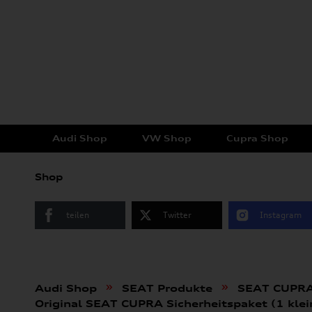
Audi Shop
VW Shop
Cupra Shop
Shop
teilen
Twitter
Instagram
»
»
Audi Shop
SEAT Produkte
SEAT CUPR
Original SEAT CUPRA Sicherheitspaket (1 kl