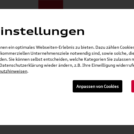
instellungen
ote
E-Mobilität
Darum zu uns
NORA®
Mietwagen
en ein optimales Webseiten-Erlebnis zu bieten. Dazu zählen Cookies,
r kommerziellen Unternehmensziele notwendig sind, sowie solche, die
Öffnet in 3 Stunden, 29 Minuten
en. Sie können selbst entscheiden, welche Kategorien Sie zulassen 
r Datenschutzerklärung wieder ändern, z.B. Ihre Einwilligung widerru
hutzhinweisen
.
n
Anpassen von Cookies