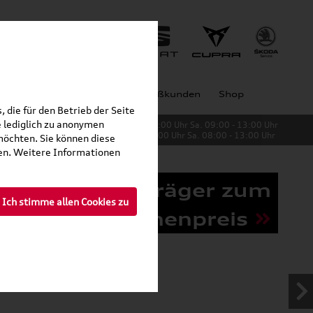
Jobs
Unternehmen
Großkunden
Shop
 die für den Betrieb der Seite
 lediglich zu anonymen
Verkauf:
Mo. - Fr. 08:00 - 19:00 Uhr Sa. 09:00 - 13:00 Uhr
Service:
Mo. - Fr. 06:00 - 20:00 Uhr Sa. 08:00 - 13:00 Uhr
möchten. Sie können diese
fen. Weitere Informationen
Grundträger zum
Ich stimme allen Cookies zu
Schnäppchenpreis