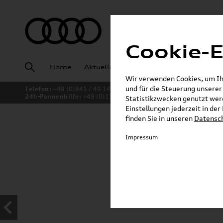
Cookie-E
Home
Aktuelles
Fahrzeugankauf
Angeb
Wir verwenden Cookies, um Ihn
und für die Steuerung unsere
Telefon:
+49 (0)841 / 49 140
24h-Pannenhilfe:
+49 (0)171 / 870 72 87
Statistikzwecken genutzt werd
Einstellungen jederzeit in de
finden Sie in unseren
Datensc
Jetzt sparen bei unsere
Impressum
Dachboxen!