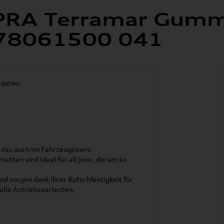
UPRA Terramar Gumm
578061500 041
d das auch im Fahrzeuginnen.
tten sind ideal für all jene, die um so
nd sorgen dank ihrer Rutschfestigkeit für
 alle Antriebsvarianten.