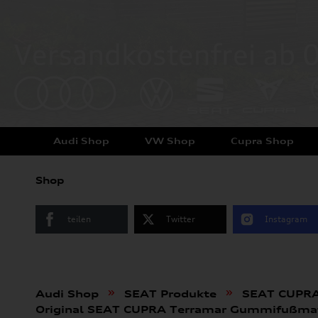
Audi Shop
VW Shop
Cupra Shop
Shop
teilen
Twitter
Instagram
»
»
Audi Shop
SEAT Produkte
SEAT CUPR
Original SEAT CUPRA Terramar Gummifußmat