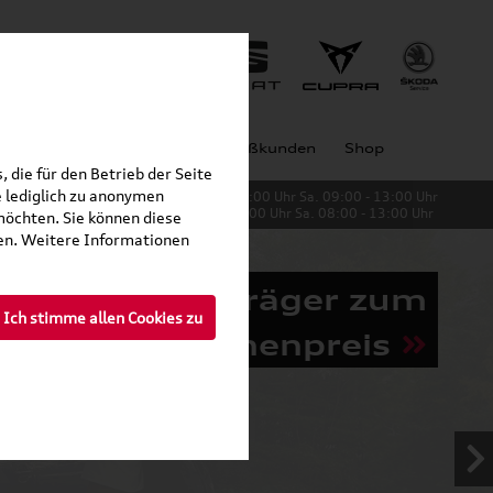
Jobs
Unternehmen
Großkunden
Shop
 die für den Betrieb der Seite
 lediglich zu anonymen
Verkauf:
Mo. - Fr. 08:00 - 19:00 Uhr Sa. 09:00 - 13:00 Uhr
Service:
Mo. - Fr. 06:00 - 20:00 Uhr Sa. 08:00 - 13:00 Uhr
möchten. Sie können diese
fen. Weitere Informationen
Grundträger zum
Ich stimme allen Cookies zu
Schnäppchenpreis