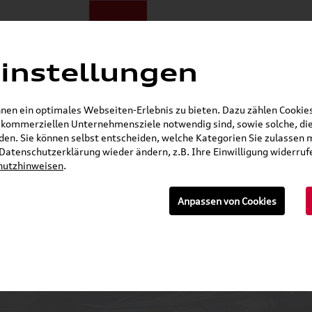
instellungen
ote
E-Mobilität
Darum zu uns
NORA®
Mietwagen
en ein optimales Webseiten-Erlebnis zu bieten. Dazu zählen Cookies,
r kommerziellen Unternehmensziele notwendig sind, sowie solche, die
Gerade geöffnet
en. Sie können selbst entscheiden, welche Kategorien Sie zulassen 
r Datenschutzerklärung wieder ändern, z.B. Ihre Einwilligung widerru
hutzhinweisen
.
n
Anpassen von Cookies