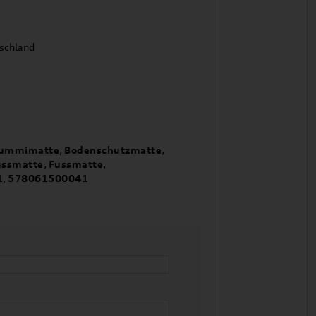
tschland
ummimatte
,
Bodenschutzmatte
,
ssmatte
,
Fussmatte
,
1
,
578061500041