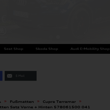
Seat Shop
Skoda Shop
Audi E-Mobility Shop
E-Mail
»
»
»
A
Fußmatten
Cupra Terramar
ten Satz Vorne + Hinten 578061500 041