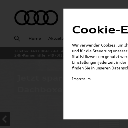
Cookie-E
Home
Aktuelles
Fahrzeugankauf
Angeb
Wir verwenden Cookies, um Ihn
und für die Steuerung unsere
Telefon:
+49 (0)841 / 49 140
24h-Pannenhilfe:
+49 (0)171 / 870 72 87
Statistikzwecken genutzt werd
Einstellungen jederzeit in de
finden Sie in unseren
Datensc
Jetzt sparen bei unsere
Impressum
Dachboxen!