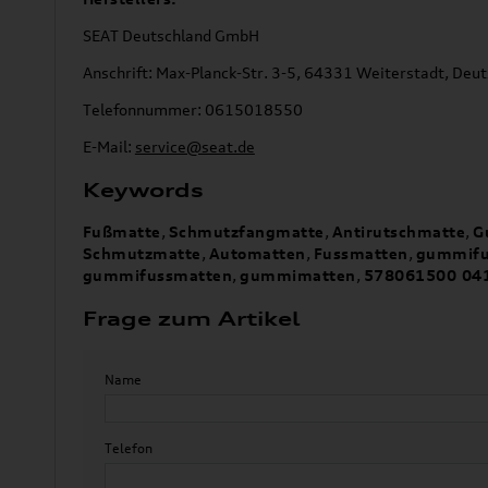
SEAT Deutschland GmbH
Anschrift: Max-Planck-Str. 3-5, 64331 Weiterstadt, Deu
Telefonnummer: 0615018550
E-Mail:
service@seat.de
Keywords
Fußmatte
,
Schmutzfangmatte
,
Antirutschmatte
,
G
Schmutzmatte
,
Automatten
,
Fussmatten
,
gummifu
gummifussmatten
,
gummimatten
,
578061500 04
Frage zum Artikel
Name
Telefon