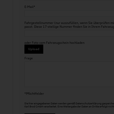
E-Mail*
Fahrgestellnummer (nur auszufüllen, wenn Sie überprüfen mö
passt. Diese 17-stellige Nummer finden Sie in Ihrem Fahr
oder Foto vom Fahrzeugschein hochladen
Upload
Frage
*Pflichtfelder
Die hier eingegebenen Daten werden gemäß
Datenschutzerklärung
gespeicher
Karl Brod GmbH verarbeitet. Eine Weitergabe der Daten an Dritte erfolgt nicht