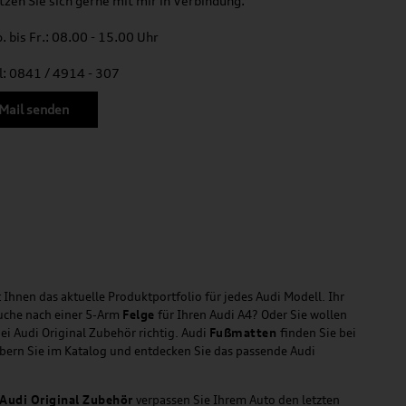
tzen Sie sich gerne mit mir in Verbindung.
. bis Fr.: 08.00 - 15.00 Uhr
l: 0841 / 4914 - 307
Mail senden
 Ihnen das aktuelle Produktportfolio für jedes Audi Modell. Ihr
Suche nach einer 5-Arm
Felge
für Ihren Audi A4? Oder Sie wollen
ei Audi Original Zubehör richtig. Audi
Fußmatten
finden Sie bei
öbern Sie im Katalog und entdecken Sie das passende Audi
Audi Original Zubehör
verpassen Sie Ihrem Auto den letzten