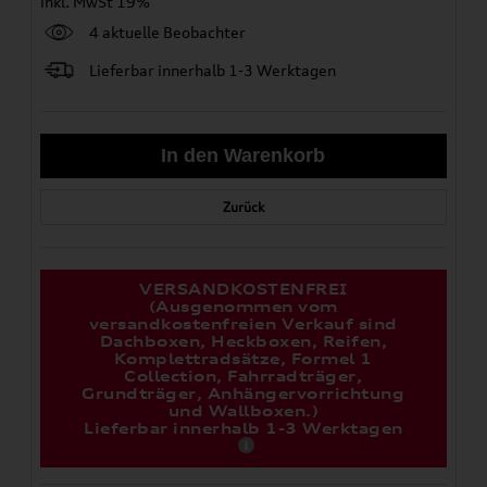
inkl. MwSt 19%
4 aktuelle Beobachter
Lieferbar innerhalb 1-3 Werktagen
Zurück
VERSANDKOSTENFREI
(Ausgenommen vom
versandkostenfreien Verkauf sind
Dachboxen, Heckboxen, Reifen,
Komplettradsätze, Formel 1
Collection, Fahrradträger,
Grundträger, Anhängervorrichtung
und Wallboxen.)
Lieferbar innerhalb 1-3 Werktagen