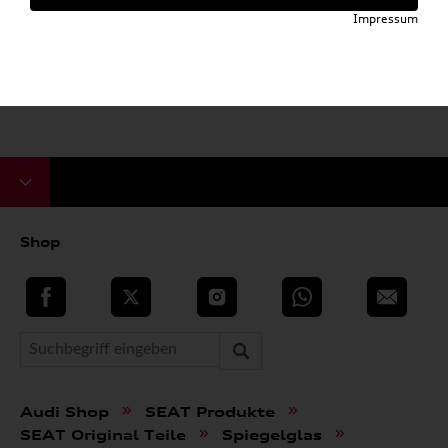
Impressum
Shop
teilen
Twitter
Instagram
WhatsApp
E-Mail
»
»
Audi Shop
SEAT Produkte
»
»
SEAT Original Teile
Spiegelglas