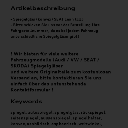
Artikelbeschreibung
- Spiegelglas (konvex) SEAT Leon (III)
- Bitte schicken Sie uns vor der Bestellung Ihre
Fahrgestellnummer, da es bei jedem Fahrzeug
unterschiedliche Spiegelgläser gibt!
! Wir bieten für viele weitere
Fahrzeugmodelle (Audi / VW / SEAT /
SKODA) Spiegelgläser
und weitere Originalteile zum kostenlosen
Versand an, bitte kontaktieren Sie uns
einfach über das untenstehende
Kontaktformular !
Keywords
spiegel
,
autospiegel
,
spiegelglas
,
rückspiegel
,
seitenspiegel
,
aussenspiegel
,
spiegelhalter
,
konvex
,
asphärisch
,
asphaerisch
,
weitwinkel
,