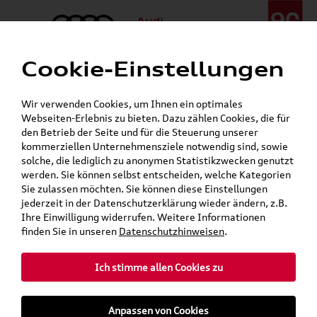
Cookie-Einstellungen
Menü
Telefon:
+49 (0)841 / 49 140
Wir verwenden Cookies, um Ihnen ein optimales
24h-Pannenhilfe:
+49 (0)171 / 870 72 87
Webseiten-Erlebnis zu bieten. Dazu zählen Cookies, die für
Gerade geöffnet
den Betrieb der Seite und für die Steuerung unserer
Verkauf:
Mo. - Fr. 08:00 - 19:00 Uhr Sa. 09:00 - 13:00 Uhr
kommerziellen Unternehmensziele notwendig sind, sowie
Service:
Mo. - Fr. 06:00 - 20:00 Uhr Sa. 08:00 - 13:00 Uhr
solche, die lediglich zu anonymen Statistikzwecken genutzt
werden. Sie können selbst entscheiden, welche Kategorien
Sie zulassen möchten. Sie können diese Einstellungen
Jetzt sparen bei unseren
Grundträger zum Schnäppchenpreis
jederzeit in der Datenschutzerklärung wieder ändern, z.B.
Ihre Einwilligung widerrufen. Weitere Informationen
Dachboxen!
finden Sie in unseren
Datenschutzhinweisen
.
Ich stimme allen Cookies zu
Anpassen von Cookies