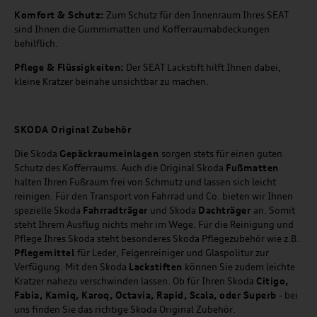
Komfort & Schutz:
Zum Schutz für den Innenraum Ihres SEAT
sind Ihnen die Gummimatten und Kofferraumabdeckungen
behilflich.
Pflege & Flüssigkeiten:
Der SEAT Lackstift hilft Ihnen dabei,
kleine Kratzer beinahe unsichtbar zu machen.
SKODA Original Zubehör
Die Skoda
Gepäckraumeinlagen
sorgen stets für einen guten
Schutz des Kofferraums. Auch die Original Skoda
Fußmatten
halten Ihren Fußraum frei von Schmutz und lassen sich leicht
reinigen. Für den Transport von Fahrrad und Co. bieten wir Ihnen
spezielle Skoda
Fahrradträger
und Skoda
Dachträger
an. Somit
steht Ihrem Ausflug nichts mehr im Wege. Für die Reinigung und
Pflege Ihres Skoda steht besonderes Skoda Pflegezubehör wie z.B.
Pflegemittel
für Leder, Felgenreiniger und Glaspolitur zur
Verfügung. Mit den Skoda
Lackstiften
können Sie zudem leichte
Kratzer nahezu verschwinden lassen. Ob für Ihren Skoda
Citigo,
Fabia, Kamiq, Karoq, Octavia, Rapid, Scala, oder Superb
- bei
uns finden Sie das richtige Skoda Original Zubehör.