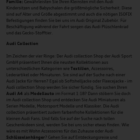
Familie:
Gewährleisten Sie Ihren Kleinsten mit den Audi
Kindersitzen und Babyschalen die größtmögliche Sicherheit. Diese
sind auf Alter und Größe abgestimmt und auch die nötigen ISOFIX
Befestigungen finden Sie bei uns im Audi Original Zubehör. Für
Beschäftigung während der Fahrt sorgen das Audi Plüschlenkrad
und das Gecko-Stofftier.
Audi
C
ollection
Im Zeichen der vier Ringe: Der Audi collection Shop der Audi Sport
GmbH präsentiert Ihnen die neusten Kollektionen aus
unterschiedlichen Kategorien wie
Textilien
, Accessoires,
Lederartikel oder Miniaturen. Sie sind auf der Suche nach einer
Audi Jacke für Herren? Egal ob Softshelljacke oder Fleecejacke - im
Audi collection Shop werden Sie sicher fündig. Sie suchen Ihren
Audi A4
als
Modellauto
im Format 1:18? Dann stöbern Sie doch
im Audi collection Shop und entdecken Sie Audi Miniaturen als
Serien Modelle, Motorsport Modelle und Klassiker. Die Audi
collection präsentiert zudem farbenfrohe Kollektionen für die
kleinen Audi Fans. Und falls Sie auf der Suche nach tollen
Geschenkideen sind, werden Sie bei uns sicher etwas finden. Wie
wäre es mit Wohn Accessoires für das Zuhause oder Audi
Schlüsselanhänger
? Gehen Sie auf Entdeckungsreise und