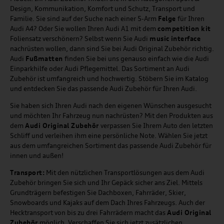
Design, Kommunikation, Komfort und Schutz, Transport und
Familie. Sie sind auf der Suche nach einer 5-Arm
Felge
für Ihren
Audi A4? Oder Sie wollen Ihren Audi A1 mit dem
competition kit
Foliensatz verschönern? Selbst wenn Sie Audi
music
interface
nachrüsten wollen, dann sind Sie bei Audi Original Zubehör richtig.
Audi
Fußmatten
finden Sie bei uns genauso einfach wie die Audi
Einparkhilfe oder Audi Pflegemittel. Das Sortiment an Audi
Zubehör ist umfangreich und hochwertig. Stöbern Sie im Katalog
und entdecken Sie das passende Audi Zubehör für Ihren Audi.
Sie haben sich Ihren Audi nach den eigenen Wünschen ausgesucht
und möchten Ihr Fahrzeug nun nachrüsten? Mit den Produkten aus
dem
Audi Original Zubehör
verpassen Sie Ihrem Auto den letzten
Schliff und verleihen ihm eine persönliche Note. Wählen Sie jetzt
aus dem umfangreichen Sortiment das passende Audi Zubehör für
innen und außen!
Transport:
Mit den nützlichen Transportlösungen aus dem Audi
Zubehör bringen Sie sich und Ihr Gepäck sicher ans Ziel. Mittels
Grundträgern befestigen Sie Dachboxen, Fahrräder, Skier,
Snowboards und Kajaks auf dem Dach Ihres Fahrzeugs. Auch der
Hecktransport von bis zu drei Fahrrädern macht das
Audi Original
Zubehör
möglich. Verschaffen Sie sich jetzt zusätzlichen