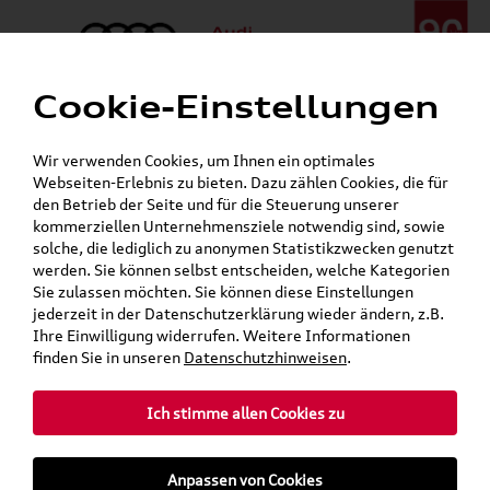
Cookie-Einstellungen
Menü
Telefon:
+49 (0)841 / 49 140
Wir verwenden Cookies, um Ihnen ein optimales
24h-Pannenhilfe:
+49 (0)171 / 870 72 87
Webseiten-Erlebnis zu bieten. Dazu zählen Cookies, die für
Gerade geöffnet
den Betrieb der Seite und für die Steuerung unserer
Verkauf:
Mo. - Fr. 08:00 - 19:00 Uhr Sa. 09:00 - 13:00 Uhr
kommerziellen Unternehmensziele notwendig sind, sowie
Service:
Mo. - Fr. 06:00 - 20:00 Uhr Sa. 08:00 - 13:00 Uhr
solche, die lediglich zu anonymen Statistikzwecken genutzt
werden. Sie können selbst entscheiden, welche Kategorien
Sie zulassen möchten. Sie können diese Einstellungen
Jetzt sparen bei unseren
Grundträger zum Schnäppchenpreis
jederzeit in der Datenschutzerklärung wieder ändern, z.B.
Ihre Einwilligung widerrufen. Weitere Informationen
Dachboxen!
finden Sie in unseren
Datenschutzhinweisen
.
Ich stimme allen Cookies zu
Anpassen von Cookies