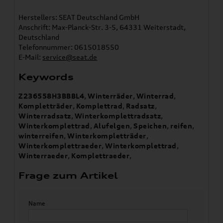
Herstellers: SEAT Deutschland GmbH
Anschrift: Max-Planck-Str. 3-5, 64331 Weiterstadt,
Deutschland
Telefonnummer: 0615018550
E-Mail:
service@seat.de
Keywords
Z236558H3BBBL4
,
Winterräder
,
Winterrad
,
Kompletträder
,
Komplettrad
,
Radsatz
,
Winterradsatz
,
Winterkomplettradsatz
,
Winterkomplettrad
,
Alufelgen
,
Speichen
,
reifen
,
winterreifen
,
Winterkompletträder
,
Winterkomplettraeder
,
Winterkomplettrad
,
Winterraeder
,
Komplettraeder
,
Frage zum Artikel
Name