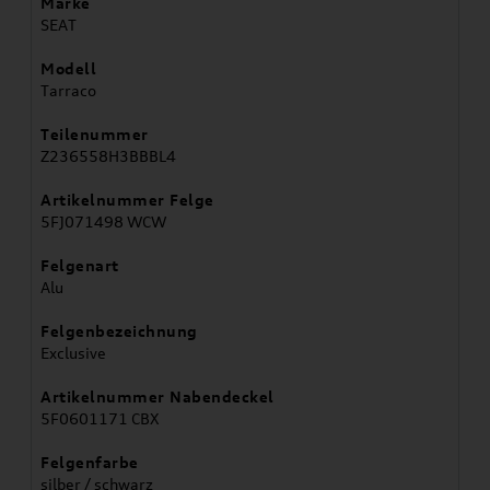
Marke
SEAT
Modell
Tarraco
Teilenummer
Z236558H3BBBL4
Artikelnummer Felge
5FJ071498 WCW
Felgenart
Alu
Felgenbezeichnung
Exclusive
Artikelnummer Nabendeckel
5F0601171 CBX
Felgenfarbe
silber / schwarz