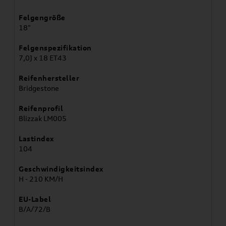
Felgengröße
18"
Felgenspezifikation
7,0J x 18 ET43
Reifenhersteller
Bridgestone
Reifenprofil
Blizzak LM005
Lastindex
104
Geschwindigkeitsindex
H - 210 KM/H
EU-Label
B/A/72/B