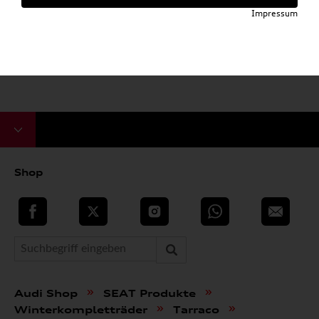
Impressum
Shop
teilen
Twitter
Instagram
WhatsApp
E-Mail
»
»
Audi Shop
SEAT Produkte
»
»
Winterkompletträder
Tarraco