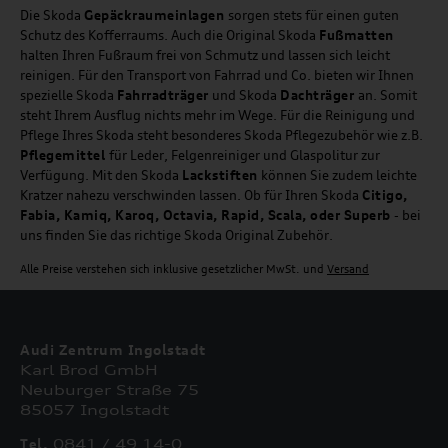
Die Skoda
Gepäckraumeinlagen
sorgen stets für einen guten
Schutz des Kofferraums. Auch die Original Skoda
Fußmatten
halten Ihren Fußraum frei von Schmutz und lassen sich leicht
reinigen. Für den Transport von Fahrrad und Co. bieten wir Ihnen
spezielle Skoda
Fahrradträger
und Skoda
Dachträger
an. Somit
steht Ihrem Ausflug nichts mehr im Wege. Für die Reinigung und
Pflege Ihres Skoda steht besonderes Skoda Pflegezubehör wie z.B.
Pflegemittel
für Leder, Felgenreiniger und Glaspolitur zur
Verfügung. Mit den Skoda
Lackstiften
können Sie zudem leichte
Kratzer nahezu verschwinden lassen. Ob für Ihren Skoda
Citigo,
Fabia, Kamiq, Karoq, Octavia, Rapid, Scala, oder Superb
- bei
uns finden Sie das richtige Skoda Original Zubehör.
Alle Preise verstehen sich inklusive gesetzlicher MwSt. und
Versand
Audi Zentrum Ingolstadt
Karl Brod GmbH
Neuburger Straße 75
85057 Ingolstadt
Tel.
0841 / 49 14-0