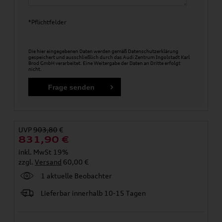
*Pflichtfelder
Die hier eingegebenen Daten werden gemäß
Datenschutzerklärung
gespeichert und ausschließlich durch das Audi Zentrum Ingolstadt Karl
Brod GmbH verarbeitet. Eine Weitergabe der Daten an Dritte erfolgt
nicht.
UVP
903,80
€
831,90
€
inkl. MwSt 19%
zzgl.
Versand
60,00 €
1 aktuelle Beobachter
Lieferbar innerhalb 10-15 Tagen