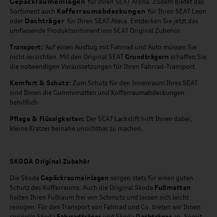
Gepäckraumeinlagen
für Ihren SEAT Arona. Zudem bietet das
Kofferraumabdeckungen
Sortiment auch
für Ihren SEAT Leon
Dachträger
oder
für Ihren SEAT Ateca. Entdecken Sie jetzt das
umfassende Produktsortiment von SEAT Original Zubehör.
Transport:
Auf einen Ausflug mit Fahrrad und Auto müssen Sie
nicht verzichten. Mit den Original SEAT
Grundträgern
schaffen Sie
die notwendigen Voraussetzungen für Ihren Fahrrad-Transport.
Komfort & Schutz:
Zum Schutz für den Innenraum Ihres SEAT
sind Ihnen die Gummimatten und Kofferraumabdeckungen
behilflich.
Pflege & Flüssigkeiten:
Der SEAT Lackstift hilft Ihnen dabei,
kleine Kratzer beinahe unsichtbar zu machen.
SKODA Original Zubehör
Die Skoda
Gepäckraumeinlagen
sorgen stets für einen guten
Schutz des Kofferraums. Auch die Original Skoda
Fußmatten
halten Ihren Fußraum frei von Schmutz und lassen sich leicht
reinigen. Für den Transport von Fahrrad und Co. bieten wir Ihnen
spezielle Skoda
Fahrradträger
und Skoda
Dachträger
an. Somit