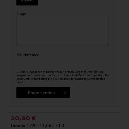
Upload
Frage
*Pflichtfelder
Die hier eingegebenen Daten werden gemäß
Datenschutzerklärung
gespeichert und ausschließlich durch das Audi Zentrum Ingolstadt Karl
Brod GmbH verarbeitet. Eine Weitergabe der Daten an Dritte erfolgt
nicht.
20,90
€
Inhalt:
1.89 l (11,06 € / 1 l)