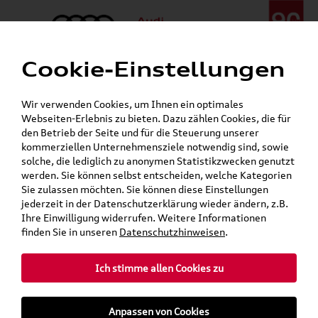
Cookie-Einstellungen
Menü
Telefon:
+49 (0)841 / 49 140
Wir verwenden Cookies, um Ihnen ein optimales
24h-Pannenhilfe:
+49 (0)171 / 870 72 87
Webseiten-Erlebnis zu bieten. Dazu zählen Cookies, die für
Gerade geschlossen
den Betrieb der Seite und für die Steuerung unserer
Verkauf:
Mo. - Fr. 08:00 - 19:00 Uhr Sa. 09:00 - 13:00 Uhr
kommerziellen Unternehmensziele notwendig sind, sowie
Service:
Mo. - Fr. 06:00 - 20:00 Uhr Sa. 08:00 - 13:00 Uhr
solche, die lediglich zu anonymen Statistikzwecken genutzt
werden. Sie können selbst entscheiden, welche Kategorien
Sie zulassen möchten. Sie können diese Einstellungen
Jetzt sparen bei unseren
Grundträger zum Schnäppchenpreis
jederzeit in der Datenschutzerklärung wieder ändern, z.B.
Ihre Einwilligung widerrufen. Weitere Informationen
Dachboxen!
finden Sie in unseren
Datenschutzhinweisen
.
Ich stimme allen Cookies zu
Anpassen von Cookies