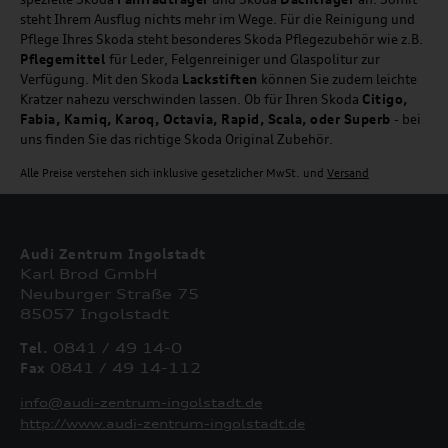
steht Ihrem Ausflug nichts mehr im Wege. Für die Reinigung und
Pflege Ihres Skoda steht besonderes Skoda Pflegezubehör wie z.B.
Pflegemittel
für Leder, Felgenreiniger und Glaspolitur zur
Verfügung. Mit den Skoda
Lackstiften
können Sie zudem leichte
Kratzer nahezu verschwinden lassen. Ob für Ihren Skoda
Citigo,
Fabia, Kamiq, Karoq, Octavia, Rapid, Scala, oder Superb
- bei
uns finden Sie das richtige Skoda Original Zubehör.
Alle Preise verstehen sich inklusive gesetzlicher MwSt. und
Versand
Audi Zentrum Ingolstadt
Karl Brod GmbH
Neuburger Straße 75
85057 Ingolstadt
Tel.
0841 / 49 14-0
Fax
0841 / 49 14-112
info@audi-zentrum-ingolstadt.de
http://www.audi-zentrum-ingolstadt.de