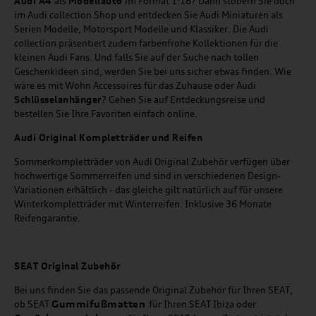
Audi A4
als
Modellauto
im Format 1:18? Dann stöbern Sie doch
im Audi collection Shop und entdecken Sie Audi Miniaturen als
Serien Modelle, Motorsport Modelle und Klassiker. Die Audi
collection präsentiert zudem farbenfrohe Kollektionen für die
kleinen Audi Fans. Und falls Sie auf der Suche nach tollen
Geschenkideen sind, werden Sie bei uns sicher etwas finden. Wie
wäre es mit Wohn Accessoires für das Zuhause oder Audi
Schlüsselanhänger
? Gehen Sie auf Entdeckungsreise und
bestellen Sie Ihre Favoriten einfach online.
Audi Original Kompletträder und Reifen
Sommerkompletträder von Audi Original Zubehör verfügen über
hochwertige Sommerreifen und sind in verschiedenen Design-
Variationen erhältlich - das gleiche gilt natürlich auf für unsere
Winterkompletträder mit Winterreifen. Inklusive 36 Monate
Reifengarantie.
SEAT
Original Zubehör
Bei uns finden Sie das passende Original Zubehör für Ihren SEAT,
Gummifußmatten
ob SEAT
für Ihren SEAT Ibiza oder