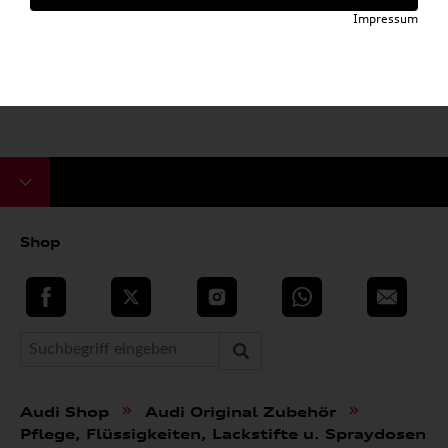
Impressum
Shop
teilen
Twitter
Instagram
WhatsApp
E-Mail
»
»
Audi Shop
Audi Original Zubehör
Pflege, Flüssigkeiten, Lackstifte u. Spraydosen