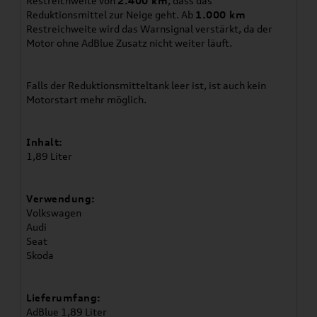
Restreichweite von
2.400 km
, dass das
Reduktionsmittel zur Neige geht. Ab
1.000 km
Restreichweite wird das Warnsignal verstärkt, da der
Motor ohne AdBlue Zusatz nicht weiter läuft.
Falls der Reduktionsmitteltank leer ist, ist auch kein
Motorstart mehr möglich.
Inhalt:
1,89 Liter
Verwendung:
Volkswagen
Audi
Seat
Skoda
Lieferumfang:
AdBlue 1,89 Liter