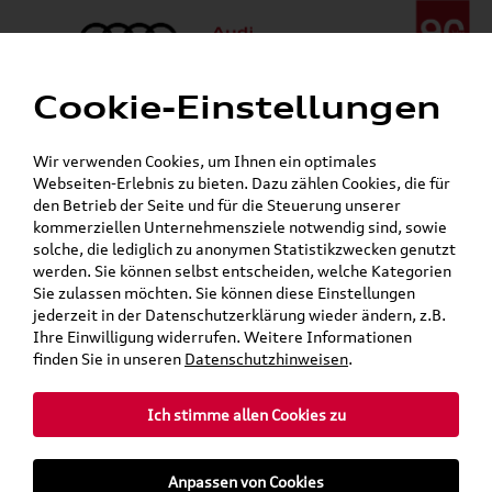
Cookie-Einstellungen
Menü
Telefon:
+49 (0)841 / 49 140
Wir verwenden Cookies, um Ihnen ein optimales
24h-Pannenhilfe:
+49 (0)171 / 870 72 87
Webseiten-Erlebnis zu bieten. Dazu zählen Cookies, die für
Gerade geöffnet
den Betrieb der Seite und für die Steuerung unserer
Verkauf:
Mo. - Fr. 08:00 - 19:00 Uhr Sa. 09:00 - 13:00 Uhr
kommerziellen Unternehmensziele notwendig sind, sowie
Service:
Mo. - Fr. 06:00 - 20:00 Uhr Sa. 08:00 - 13:00 Uhr
solche, die lediglich zu anonymen Statistikzwecken genutzt
werden. Sie können selbst entscheiden, welche Kategorien
Sie zulassen möchten. Sie können diese Einstellungen
Jetzt sparen bei unseren
Grundträger zum Schnäppchenpreis
jederzeit in der Datenschutzerklärung wieder ändern, z.B.
Ihre Einwilligung widerrufen. Weitere Informationen
Dachboxen!
finden Sie in unseren
Datenschutzhinweisen
.
Ich stimme allen Cookies zu
Anpassen von Cookies