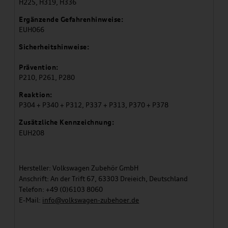
H225, H319, H336
Ergänzende Gefahrenhinweise:
EUH066
Sicherheitshinweise:
Prävention:
P210, P261, P280
Reaktion:
P304 + P340 + P312, P337 + P313, P370 + P378
Zusätzliche Kennzeichnung:
EUH208
Hersteller: Volkswagen Zubehör GmbH
Anschrift: An der Trift 67, 63303 Dreieich, Deutschland
Telefon: +49 (0)6103 8060
E-Mail:
info@volkswagen-zubehoer.de