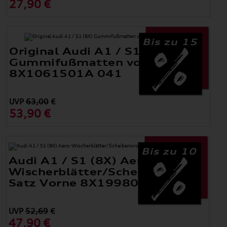
27,90 €
Bis zu 15
Original Audi A1 / S1 (8X)
Gummifußmatten vorne
8X1061501A 041
UVP
63,00
€
53,90 €
Bis zu 10
Audi A1 / S1 (8X) Aero-
Wischerblätter/Scheibenwischer
Satz Vorne 8X1998002A
UVP
52,69
€
47,90 €