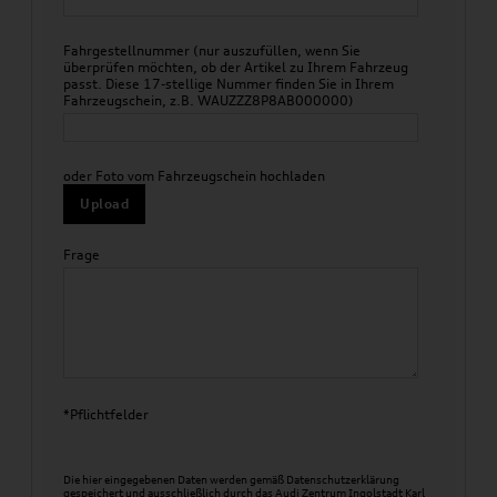
Fahrgestellnummer (nur auszufüllen, wenn Sie
überprüfen möchten, ob der Artikel zu Ihrem Fahrzeug
passt. Diese 17-stellige Nummer finden Sie in Ihrem
Fahrzeugschein, z.B. WAUZZZ8P8AB000000)
oder Foto vom Fahrzeugschein hochladen
Upload
Frage
*Pflichtfelder
Die hier eingegebenen Daten werden gemäß
Datenschutzerklärung
gespeichert und ausschließlich durch das Audi Zentrum Ingolstadt Karl