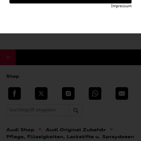
Impressum
Shop
teilen
Twitter
Instagram
WhatsApp
E-Mail
»
»
Audi Shop
Audi Original Zubehör
Pflege, Flüssigkeiten, Lackstifte u. Spraydosen