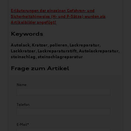
Erläuterungen der einzelnen Gefahren- und
Sicherheitshinweise (H- und P-Sätze) wurden als
Artikelbilder angefügt!
Keywords
Autolack
,
Kratzer
,
polieren
,
Lackreparatur
,
Lackkratzer
,
Lackreparaturstift
,
Autolackreparatur
,
steinschlag
,
steinschlagreparatur
Frage zum Artikel
Name
Telefon
E-Mail*