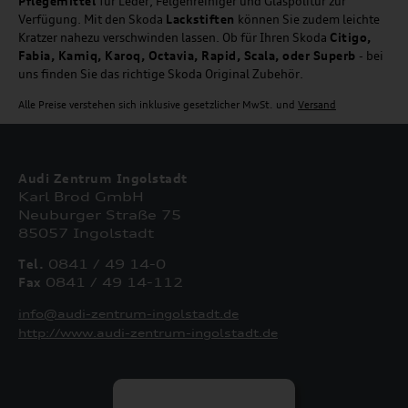
Pflegemittel
für Leder, Felgenreiniger und Glaspolitur zur
Verfügung. Mit den Skoda
Lackstiften
können Sie zudem leichte
Kratzer nahezu verschwinden lassen. Ob für Ihren Skoda
Citigo,
Fabia, Kamiq, Karoq, Octavia, Rapid, Scala, oder Superb
- bei
uns finden Sie das richtige Skoda Original Zubehör.
Alle Preise verstehen sich inklusive gesetzlicher MwSt. und
Versand
Audi Zentrum Ingolstadt
Karl Brod GmbH
Neuburger Straße 75
85057 Ingolstadt
Tel.
0841 / 49 14-0
Fax
0841 / 49 14-112
info@audi-zentrum-ingolstadt.de
http://www.audi-zentrum-ingolstadt.de