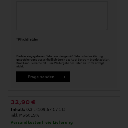
*Pflichtfelder
Die hier eingegebenen Daten werden gemäß
Datenschutzerklärung
gespeichert und ausschließlich durch das Audi Zentrum Ingolstadt Karl
Brod GmbH verarbeitet. Eine Weitergabe der Daten an Dritte erfolgt
nicht.
32,90
€
Inhalt:
0.3 L (109,67 € / 1 L)
inkl. MwSt 19%
Versandkostenfreie Lieferung