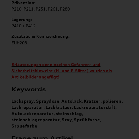
Prävention:
P210, P211, P251, P261, P280
Lagerung:
P410 + P412
Zusätzliche Kennzeichnung:
EUH208
Erläuterungen der einzelnen Gefahren- und
Sicherheitshinweise (H- und P-Sätze) wurden als
Artikelbilder angefügt!
Keywords
Lackspray
,
Spraydose
,
Autolack
,
Kratzer
,
polieren
,
Lackreparatur
,
Lackkratzer
,
Lackreparaturstift
,
Autolackreparatur
,
steinschlag
,
steinschlagreparatur
,
Sray
,
Sprühfarbe
,
Srpuefarbe
Frage zum Artikel