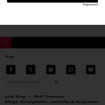
Impressum
Shop
teilen
Twitter
Instagram
WhatsApp
E-Mail
»
»
Audi Shop
SEAT Produkte
Pflege, Flüssigkeiten, Lackstifte & Spraydosen