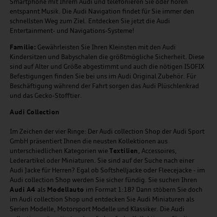
Smartphone mit Ihrem Audi und telefonieren Sie oder hören
entspannt Musik. Die Audi Navigation findet für Sie immer den
schnellsten Weg zum Ziel. Entdecken Sie jetzt die Audi
Entertainment- und Navigations-Systeme!
Familie:
Gewährleisten Sie Ihren Kleinsten mit den Audi
Kindersitzen und Babyschalen die größtmögliche Sicherheit. Diese
sind auf Alter und Größe abgestimmt und auch die nötigen ISOFIX
Befestigungen finden Sie bei uns im Audi Original Zubehör. Für
Beschäftigung während der Fahrt sorgen das Audi Plüschlenkrad
und das Gecko-Stofftier.
Audi
C
ollection
Im Zeichen der vier Ringe: Der Audi collection Shop der Audi Sport
GmbH präsentiert Ihnen die neusten Kollektionen aus
unterschiedlichen Kategorien wie
Textilien
, Accessoires,
Lederartikel oder Miniaturen. Sie sind auf der Suche nach einer
Audi Jacke für Herren? Egal ob Softshelljacke oder Fleecejacke - im
Audi collection Shop werden Sie sicher fündig. Sie suchen Ihren
Audi A4
als
Modellauto
im Format 1:18? Dann stöbern Sie doch
im Audi collection Shop und entdecken Sie Audi Miniaturen als
Serien Modelle, Motorsport Modelle und Klassiker. Die Audi