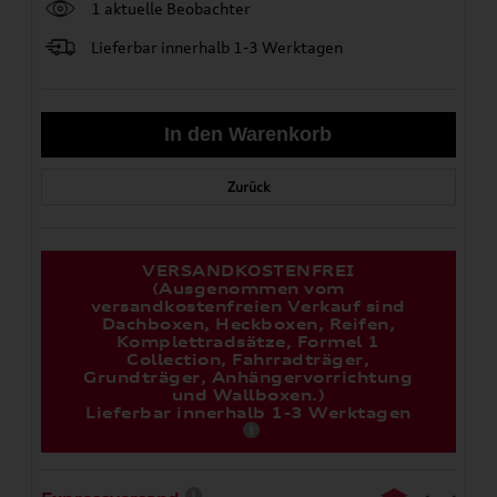
1 aktuelle Beobachter
Lieferbar innerhalb 1-3 Werktagen
Zurück
VERSANDKOSTENFREI
(Ausgenommen vom
versandkostenfreien Verkauf sind
Dachboxen, Heckboxen, Reifen,
Komplettradsätze, Formel 1
Collection, Fahrradträger,
Grundträger, Anhängervorrichtung
und Wallboxen.)
Lieferbar innerhalb 1-3 Werktagen