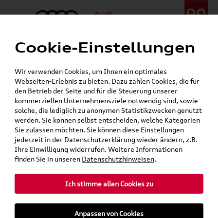
Cookie-Einstellungen
Menü
Telefon:
+49 (0)841 / 49 140
Wir verwenden Cookies, um Ihnen ein optimales
24h-Pannenhilfe:
+49 (0)171 / 870 72 87
Webseiten-Erlebnis zu bieten. Dazu zählen Cookies, die für
Gerade geschlossen
den Betrieb der Seite und für die Steuerung unserer
Verkauf:
Mo. - Fr. 08:00 - 19:00 Uhr Sa. 09:00 - 13:00 Uhr
kommerziellen Unternehmensziele notwendig sind, sowie
Service:
Mo. - Fr. 06:00 - 20:00 Uhr Sa. 08:00 - 13:00 Uhr
solche, die lediglich zu anonymen Statistikzwecken genutzt
werden. Sie können selbst entscheiden, welche Kategorien
Sie zulassen möchten. Sie können diese Einstellungen
Jetzt sparen bei unseren
Grundträger zum Schnäppchenpreis
jederzeit in der Datenschutzerklärung wieder ändern, z.B.
Ihre Einwilligung widerrufen. Weitere Informationen
Dachboxen!
finden Sie in unseren
Datenschutzhinweisen
.
Ich stimme allen Cookies zu
Anpassen von Cookies