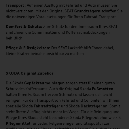
Transport:
Auf einen Ausflug mit Fahrrad und Auto müssen Sie
nicht verzichten. Mit den Original SEAT
Grundträgern
schaffen Sie
die notwendigen Voraussetzungen für Ihren Fahrrad-Transport.
Komfort & Schutz:
Zum Schutz für den Innenraum Ihres SEAT
sind Ihnen die Gummimatten und Kofferraumabdeckungen
behilflich.
Pflege & Flüssigkeiten:
Der SEAT Lackstift hilft Ihnen dabei,
kleine Kratzer beinahe unsichtbar zu machen.
SKODA Original Zubehör
Die Skoda
Gepäckraumeinlagen
sorgen stets für einen guten
Schutz des Kofferraums. Auch die Original Skoda
Fußmatten
halten Ihren Fußraum frei von Schmutz und lassen sich leicht
reinigen. Für den Transport von Fahrrad und Co. bieten wir Ihnen
spezielle Skoda
Fahrradträger
und Skoda
Dachträger
an. Somit
steht Ihrem Ausflug nichts mehr im Wege. Für die Reinigung und
Pflege Ihres Skoda steht besonderes Skoda Pflegezubehör wie z.B.
Pflegemittel
für Leder, Felgenreiniger und Glaspolitur zur
Verfügung. Mit den Skoda
Lackstiften
können Sie zudem leichte