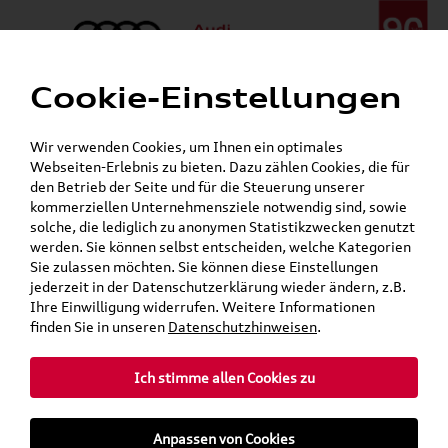
Cookie-Einstellungen
Menü
Telefon:
+49 (0)841 / 49 140
Wir verwenden Cookies, um Ihnen ein optimales
24h-Pannenhilfe:
+49 (0)171 / 870 72 87
Webseiten-Erlebnis zu bieten. Dazu zählen Cookies, die für
Gerade geschlossen
den Betrieb der Seite und für die Steuerung unserer
Verkauf:
Mo. - Fr. 08:00 - 19:00 Uhr Sa. 09:00 - 13:00 Uhr
kommerziellen Unternehmensziele notwendig sind, sowie
Service:
Mo. - Fr. 06:00 - 20:00 Uhr Sa. 08:00 - 13:00 Uhr
solche, die lediglich zu anonymen Statistikzwecken genutzt
werden. Sie können selbst entscheiden, welche Kategorien
Sie zulassen möchten. Sie können diese Einstellungen
Jetzt sparen bei unseren
Grundträger zum Schnäppchenpreis
jederzeit in der Datenschutzerklärung wieder ändern, z.B.
Ihre Einwilligung widerrufen. Weitere Informationen
Dachboxen!
finden Sie in unseren
Datenschutzhinweisen
.
Ich stimme allen Cookies zu
Anpassen von Cookies