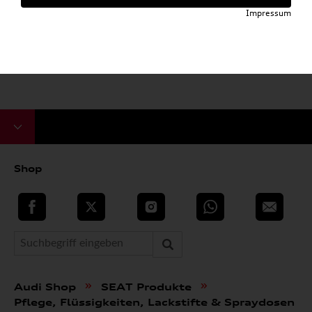
Impressum
Shop
teilen
Twitter
Instagram
WhatsApp
E-Mail
»
»
Audi Shop
SEAT Produkte
Pflege, Flüssigkeiten, Lackstifte & Spraydosen