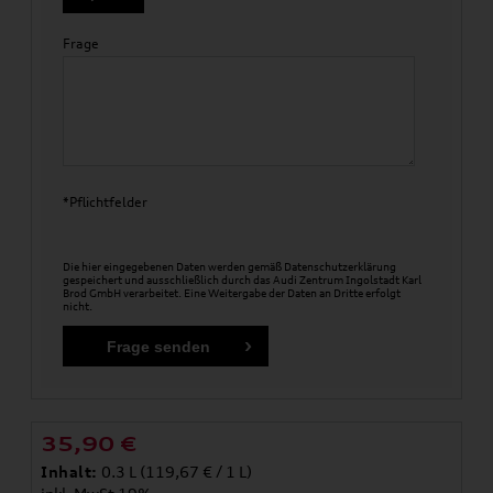
Frage
*Pflichtfelder
Die hier eingegebenen Daten werden gemäß
Datenschutzerklärung
gespeichert und ausschließlich durch das Audi Zentrum Ingolstadt Karl
Brod GmbH verarbeitet. Eine Weitergabe der Daten an Dritte erfolgt
nicht.
35,90
€
Inhalt:
0.3 L (119,67 € / 1 L)