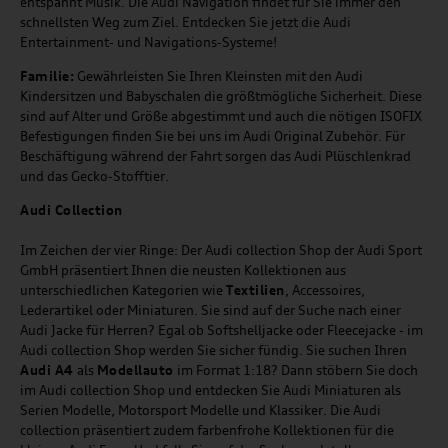
entspannt Musik. Die Audi Navigation findet für Sie immer den
schnellsten Weg zum Ziel. Entdecken Sie jetzt die Audi
Entertainment- und Navigations-Systeme!
Familie:
Gewährleisten Sie Ihren Kleinsten mit den Audi
Kindersitzen und Babyschalen die größtmögliche Sicherheit. Diese
sind auf Alter und Größe abgestimmt und auch die nötigen ISOFIX
Befestigungen finden Sie bei uns im Audi Original Zubehör. Für
Beschäftigung während der Fahrt sorgen das Audi Plüschlenkrad
und das Gecko-Stofftier.
Audi
C
ollection
Im Zeichen der vier Ringe: Der Audi collection Shop der Audi Sport
GmbH präsentiert Ihnen die neusten Kollektionen aus
unterschiedlichen Kategorien wie
Textilien
, Accessoires,
Lederartikel oder Miniaturen. Sie sind auf der Suche nach einer
Audi Jacke für Herren? Egal ob Softshelljacke oder Fleecejacke - im
Audi collection Shop werden Sie sicher fündig. Sie suchen Ihren
Audi A4
als
Modellauto
im Format 1:18? Dann stöbern Sie doch
im Audi collection Shop und entdecken Sie Audi Miniaturen als
Serien Modelle, Motorsport Modelle und Klassiker. Die Audi
collection präsentiert zudem farbenfrohe Kollektionen für die