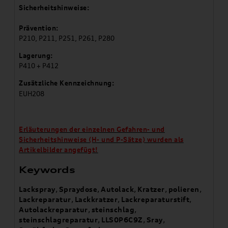
Sicherheitshinweise:
Prävention:
P210, P211, P251, P261, P280
Lagerung:
P410 + P412
Zusätzliche Kennzeichnung:
EUH208
Erläuterungen der einzelnen Gefahren- und
Sicherheitshinweise (H- und P-Sätze) wurden als
Artikelbilder angefügt!
Keywords
Lackspray
,
Spraydose
,
Autolack
,
Kratzer
,
polieren
,
Lackreparatur
,
Lackkratzer
,
Lackreparaturstift
,
Autolackreparatur
,
steinschlag
,
steinschlagreparatur
,
LLS0P6C9Z
,
Sray
,