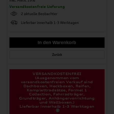
inkl. MwSt 19%
Versandkostenfreie Lieferung
2 aktuelle Beobachter
Lieferbar innerhalb 1-3 Werktagen
Zurück
VERSANDKOSTENFREI
(Ausgenommen vom
versandkostenfreien Verkauf sind
Dachboxen, Heckboxen, Reifen,
Komplettradsätze, Formel 1
Collection, Fahrradträger,
Grundträger, Anhängervorrichtung
und Wallboxen.)
Lieferbar innerhalb 1-3 Werktagen