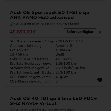
Audi Q5 Sportback 50 TFSI e qu
AHK PANO HuD advanced
49.890,00 €
Sofort verfügbar
SUV/Geländewagen/Pickup
220 kW (299 PS)
Gebrauchtfahrzeug
Automatik
EZ: 07/2025
1.984 cm³
15.709 km
Weiß
Hybrid (Benzin/Elektro)
4/5 Türen
Kraftstoffverbrauch gew. kombiniert
1.8l/100 km
Stromverbrauch gew. kombiniert
23.2 kWh/100 km
Kraftst. komb. entl. Batterie
8.7l/100 km
CO2-Emission gew. kombiniert
41g/km
CO2-Klasse gew. kombiniert
B
Audi Q3 40 TDI qu S line LED PDC+
SHZ NAVI+ Virtual