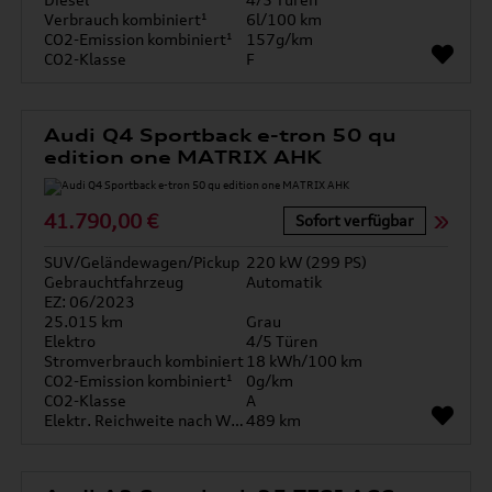
Verbrauch kombiniert¹
6l/100 km
CO2-Emission kombiniert¹
157g/km
CO2-Klasse
F
Audi Q4 Sportback e-tron 50 qu
edition one MATRIX AHK
41.790,00 €
Sofort verfügbar
SUV/Geländewagen/Pickup
220 kW (299 PS)
Gebrauchtfahrzeug
Automatik
EZ: 06/2023
25.015 km
Grau
Elektro
4/5 Türen
Stromverbrauch kombiniert
18 kWh/100 km
CO2-Emission kombiniert¹
0g/km
CO2-Klasse
A
Elektr. Reichweite nach WLTP*
489 km