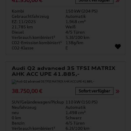
41.950,00 €
Kombi
150 kW (204 PS)
Gebrauchtfahrzeug
Automatik
EZ: 11/2025
1.968 cm³
21.785 km
Weiß
Diesel
4/5 Türen
Verbrauch kombiniert¹
5.3l/100 km
CO2-Emission kombiniert¹
138g/km
CO2-Klasse
E
Audi Q2 advanced 35 TFSI MATRIX
AHK ACC UPE 41.885,-
38.750,00 €
Sofort verfügbar
SUV/Geländewagen/Pickup
110 kW (150 PS)
Neufahrzeug
Automatik
neu
1.498 cm³
0 km
Schwarz
Benzin
4/5 Türen
Verbrauch kombiniert¹
6.2l/100 km