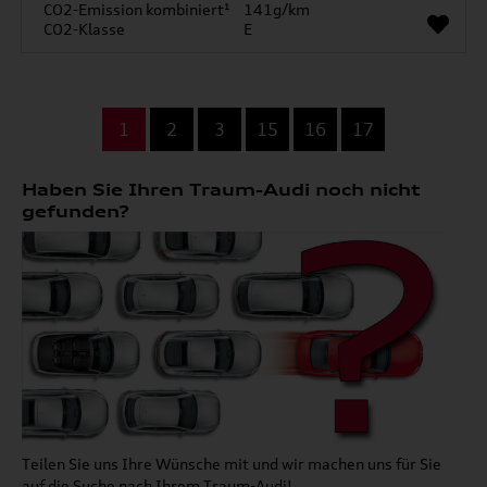
CO2-Emission kombiniert¹
141g/km
CO2-Klasse
E
...
1
2
3
15
16
17
Haben Sie Ihren Traum-Audi noch nicht
gefunden?
Teilen Sie uns Ihre Wünsche mit und wir machen uns für Sie
auf die Suche nach Ihrem Traum-Audi!