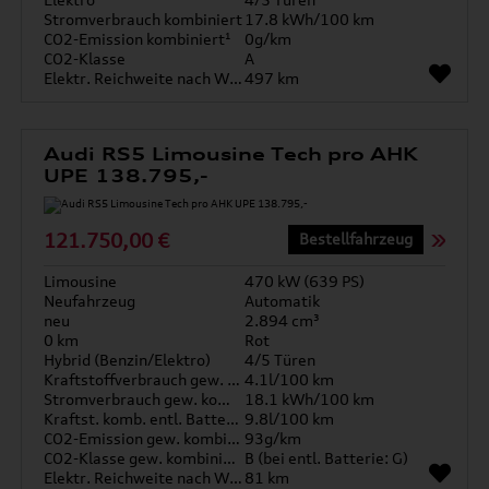
Stromverbrauch kombiniert
17.8 kWh/100 km
CO2-Emission kombiniert¹
0g/km
CO2-Klasse
A
Elektr. Reichweite nach WLTP*
497 km
Audi RS5 Limousine Tech pro AHK
UPE 138.795,-
121.750,00 €
Bestellfahrzeug
Limousine
470 kW (639 PS)
Neufahrzeug
Automatik
neu
2.894 cm³
0 km
Rot
Hybrid (Benzin/Elektro)
4/5 Türen
Kraftstoffverbrauch gew. kombiniert
4.1l/100 km
Stromverbrauch gew. kombiniert
18.1 kWh/100 km
Kraftst. komb. entl. Batterie
9.8l/100 km
CO2-Emission gew. kombiniert
93g/km
CO2-Klasse gew. kombiniert
B (bei entl. Batterie: G)
Elektr. Reichweite nach WLTP*
81 km