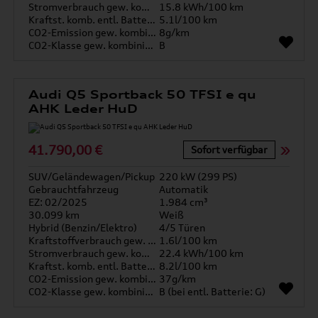
Stromverbrauch gew. kombiniert
15.8 kWh/100 km
Kraftst. komb. entl. Batterie
5.1l/100 km
CO2-Emission gew. kombiniert
8g/km
CO2-Klasse gew. kombiniert
B
Audi Q5 Sportback 50 TFSI e qu
AHK Leder HuD
41.790,00 €
Sofort verfügbar
SUV/Geländewagen/Pickup
220 kW (299 PS)
Gebrauchtfahrzeug
Automatik
EZ: 02/2025
1.984 cm³
30.099 km
Weiß
Hybrid (Benzin/Elektro)
4/5 Türen
Kraftstoffverbrauch gew. kombiniert
1.6l/100 km
Stromverbrauch gew. kombiniert
22.4 kWh/100 km
Kraftst. komb. entl. Batterie
8.2l/100 km
CO2-Emission gew. kombiniert
37g/km
CO2-Klasse gew. kombiniert
B (bei entl. Batterie: G)