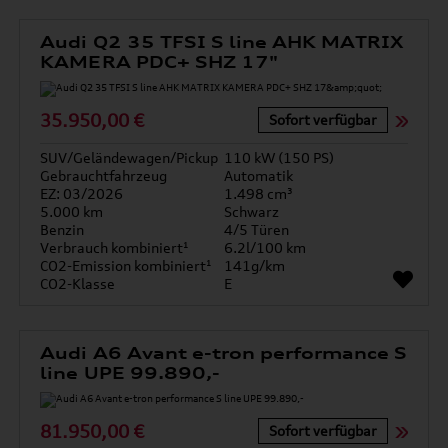
Audi Q2 35 TFSI S line AHK MATRIX
KAMERA PDC+ SHZ 17"
35.950,00 €
Sofort verfügbar
SUV/Geländewagen/Pickup
110 kW (150 PS)
Gebrauchtfahrzeug
Automatik
EZ: 03/2026
1.498 cm³
5.000 km
Schwarz
Benzin
4/5 Türen
Verbrauch kombiniert¹
6.2l/100 km
CO2-Emission kombiniert¹
141g/km
CO2-Klasse
E
Audi A6 Avant e-tron performance S
line UPE 99.890,-
81.950,00 €
Sofort verfügbar