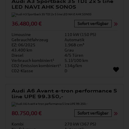
Audi A3 Sportback 35 TDI 2x S line
LED NAVI AHK SONOS
36.480,00 €
Sofort verfügbar
Limousine
110 kW (150 PS)
Gebrauchtfahrzeug
Automatik
EZ: 06/2025
1.968 cm³
43.400 km
Grau
Diesel
4/5 Türen
Verbrauch kombiniert¹
5.1l/100 km
CO2-Emission kombiniert¹
134g/km
CO2-Klasse
D
Audi A6 Avant e-tron performance S
line UPE 99.350,-
80.750,00 €
Sofort verfügbar
Kombi
270 kW (367 PS)