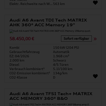
Elektr. Reichweite nach WLTP*
563 km
Audi A6 Avant TDI Tech MATRIX
AHK 360° ACC Memory 19"
58.450,00 €
Sofort verfügbar
Kombi
150 kW (204 PS)
Gebrauchtfahrzeug
Automatik
EZ: 04/2026
1.968 cm³
2.000 km
Schwarz
Diesel
4/5 Türen
Verbrauch kombiniert¹
5.1l/100 km
CO2-Emission kombiniert¹
134g/km
CO2-Klasse
D
Audi A6 Avant TFSI Tech+ MATRIX
ACC MEMORY 360° B&O