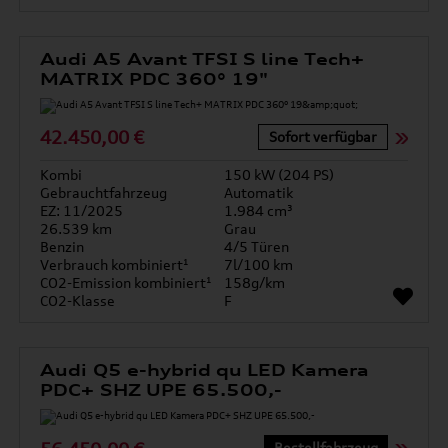
Audi A5 Avant TFSI S line Tech+
MATRIX PDC 360° 19"
42.450,00 €
Sofort verfügbar
Kombi
150 kW (204 PS)
Gebrauchtfahrzeug
Automatik
EZ: 11/2025
1.984 cm³
26.539 km
Grau
Benzin
4/5 Türen
Verbrauch kombiniert¹
7l/100 km
CO2-Emission kombiniert¹
158g/km
CO2-Klasse
F
Audi Q5 e-hybrid qu LED Kamera
PDC+ SHZ UPE 65.500,-
Bestellfahrzeug