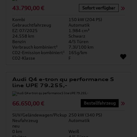
43.790,00 €
Sofort verfügbar
Kombi
150 kW (204 PS)
Gebrauchtfahrzeug
Automatik
EZ: 07/2025
1.984 cm³
24.558 km
Schwarz
Benzin
4/5 Türen
Verbrauch kombiniert¹
7.3l/100 km
CO2-Emission kombiniert¹
165g/km
CO2-Klasse
F
Audi Q4 e-tron qu performance S
line UPE 79.255,-
66.650,00 €
Bestellfahrzeug
SUV/Geländewagen/Pickup
250 kW (340 PS)
Neufahrzeug
Automatik
neu
0 km
Weiß
Elektro
4/5 Türen