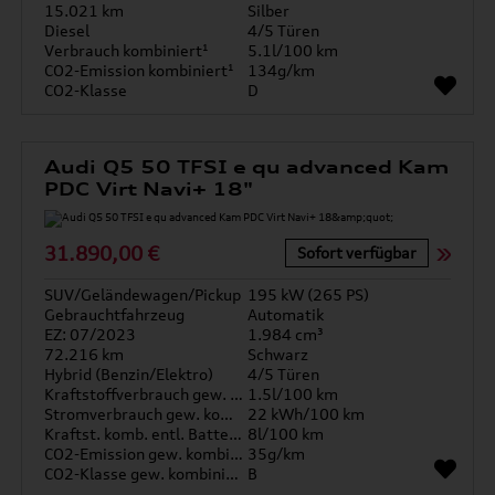
15.021 km
Silber
Diesel
4/5 Türen
Verbrauch kombiniert¹
5.1l/100 km
CO2-Emission kombiniert¹
134g/km
CO2-Klasse
D
Audi Q5 50 TFSI e qu advanced Kam
PDC Virt Navi+ 18"
31.890,00 €
Sofort verfügbar
SUV/Geländewagen/Pickup
195 kW (265 PS)
Gebrauchtfahrzeug
Automatik
EZ: 07/2023
1.984 cm³
72.216 km
Schwarz
Hybrid (Benzin/Elektro)
4/5 Türen
Kraftstoffverbrauch gew. kombiniert
1.5l/100 km
Stromverbrauch gew. kombiniert
22 kWh/100 km
Kraftst. komb. entl. Batterie
8l/100 km
CO2-Emission gew. kombiniert
35g/km
CO2-Klasse gew. kombiniert
B