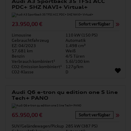
Audi A3 Sportback 35 TFSI ACC
PDC+ SHZ NAVI+ Virtual+
23.950,00 €
Sofort verfügbar
Limousine
110 kW (150 PS)
Gebrauchtfahrzeug
Automatik
EZ: 04/2023
1.498 cm³
57.681 km
Weiß
Benzin
4/5 Türen
Verbrauch kombiniert¹
5.6l/100 km
CO2-Emission kombiniert¹
127g/km
CO2-Klasse
D
Audi Q6 e-tron qu edition one S line
Tech+ PANO
65.950,00 €
Sofort verfügbar
SUV/Geländewagen/Pickup
285 kW (387 PS)