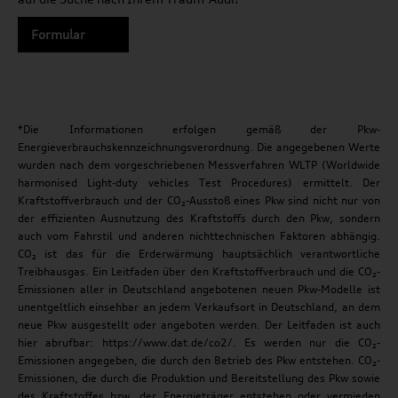
Formular
*Die Informationen erfolgen gemäß der Pkw-
Energieverbrauchskennzeichnungsverordnung. Die angegebenen Werte
wurden nach dem vorgeschriebenen Messverfahren WLTP (Worldwide
harmonised Light-duty vehicles Test Procedures) ermittelt. Der
Kraftstoffverbrauch und der CO₂-Ausstoß eines Pkw sind nicht nur von
der effizienten Ausnutzung des Kraftstoffs durch den Pkw, sondern
auch vom Fahrstil und anderen nichttechnischen Faktoren abhängig.
CO₂ ist das für die Erderwärmung hauptsächlich verantwortliche
Treibhausgas. Ein Leitfaden über den Kraftstoffverbrauch und die CO₂-
Emissionen aller in Deutschland angebotenen neuen Pkw-Modelle ist
unentgeltlich einsehbar an jedem Verkaufsort in Deutschland, an dem
neue Pkw ausgestellt oder angeboten werden. Der Leitfaden ist auch
hier abrufbar: https://www.dat.de/co2/. Es werden nur die CO₂-
Emissionen angegeben, die durch den Betrieb des Pkw entstehen. CO₂-
Emissionen, die durch die Produktion und Bereitstellung des Pkw sowie
des Kraftstoffes bzw. der Energieträger entstehen oder vermieden