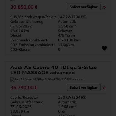
30.850,00 €
Sofort verfügbar
SUV/Geländewagen/Pickup
147 kW (200 PS)
Gebrauchtfahrzeug
Automatik
EZ: 05/2022
1.968 cm³
73.074 km
Schwarz
Diesel
4/5 Türen
Verbrauch kombiniert¹
6.7l/100 km
CO2-Emission kombiniert¹
176g/km
CO2-Klasse
G
Audi A5 Cabrio 40 TDI qu S-Sitze
LED MASSAGE advanced
36.790,00 €
Sofort verfügbar
Cabrio/Roadster
150 kW (204 PS)
Gebrauchtfahrzeug
Automatik
EZ: 06/2023
1.968 cm³
53.859 km
Grün
Diesel
2/3 Türen