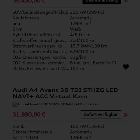
56.450,00 €
SUV/Geländewagen/Pickup
220 kW (299 PS)
Neufahrzeug
Automatik
neu
1.984 cm³
0 km
Weiß
Hybrid (Benzin/Elektro)
4/5 Türen
Kraftstoffverbrauch gew. kombiniert
2.2l/100 km
Stromverbrauch gew. kombiniert
15.7 kWh/100 km
Kraftst. komb. entl. Batterie
6.9l/100 km
CO2-Emission gew. kombiniert
51g/km
CO2-Klasse gew. kombiniert
B (bei entl. Batterie: F)
Elektr. Reichweite nach WLTP*
107 km
Audi A4 Avant 30 TDI STHZG LED
NAVI+ ACC Virtual Kam
31.890,00 €
Sofort verfügbar
Kombi
100 kW (136 PS)
Gebrauchtfahrzeug
Automatik
EZ: 11/2024
1.968 cm³