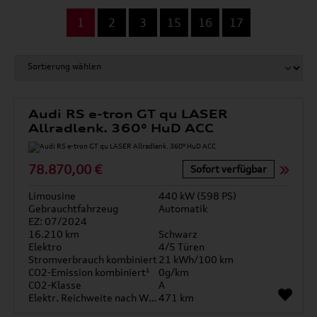
...
1
2
3
15
16
17
Audi RS e-tron GT qu LASER
Allradlenk. 360° HuD ACC
78.870,00 €
Sofort verfügbar
Limousine
440 kW (598 PS)
Gebrauchtfahrzeug
Automatik
EZ: 07/2024
16.210 km
Schwarz
Elektro
4/5 Türen
Stromverbrauch kombiniert
21 kWh/100 km
CO2-Emission kombiniert¹
0g/km
CO2-Klasse
A
Elektr. Reichweite nach WLTP*
471 km