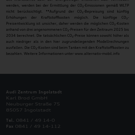
werden, werden bei der Ermittlung der CO₂-Emissionen gemäß WLTP
nicht berücksichtigt. **Aufgrund der CO₂-Bepreisung sind künftig
Erhöhungen der Kraftstoffkosten möglich. Die künftige CO₂-
Preisentwicklung ist unsicher, daher werden die möglichen CO₂-Kosten
anhand von drei angenommenen CO₂-Preisen für den Zeitraum 2025 bis
2034 berechnet. Die tatsächlichen CO₂-Preise können sowohl höher als
auch niedriger als in den hier zugrundeliegenden Modellrechnungen
ausfallen. Die CO₂-Kosten sind beim Tanken mit den Kraftstoffkosten zu
bezahlen. Weitere Informationen unter www.alternativ-mobil.info
Audi Zentrum Ingolstadt
Karl Brod GmbH
Neuburger Straße 75
85057 Ingolstadt
Tel.
0841 / 49 14-0
Fax
0841 / 49 14-112