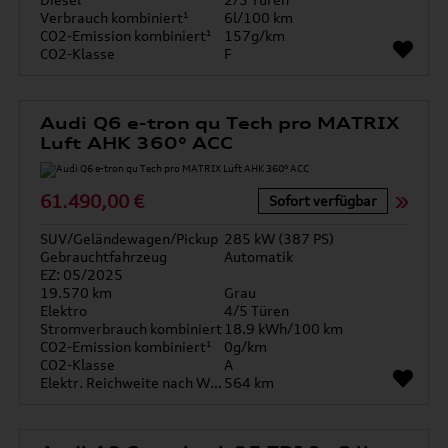
Verbrauch kombiniert¹
6l/100 km
CO2-Emission kombiniert¹
157g/km
CO2-Klasse
F
Audi Q6 e-tron qu Tech pro MATRIX
Luft AHK 360° ACC
61.490,00 €
Sofort verfügbar
SUV/Geländewagen/Pickup
285 kW (387 PS)
Gebrauchtfahrzeug
Automatik
EZ: 05/2025
19.570 km
Grau
Elektro
4/5 Türen
Stromverbrauch kombiniert
18.9 kWh/100 km
CO2-Emission kombiniert¹
0g/km
CO2-Klasse
A
Elektr. Reichweite nach WLTP*
564 km