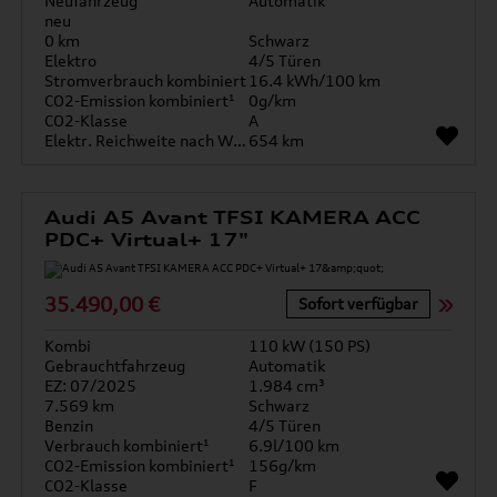
Neufahrzeug
Automatik
neu
0 km
Schwarz
Elektro
4/5 Türen
Stromverbrauch kombiniert
16.4 kWh/100 km
CO2-Emission kombiniert¹
0g/km
CO2-Klasse
A
Elektr. Reichweite nach WLTP*
654 km
Audi A5 Avant TFSI KAMERA ACC
PDC+ Virtual+ 17"
35.490,00 €
Sofort verfügbar
Kombi
110 kW (150 PS)
Gebrauchtfahrzeug
Automatik
EZ: 07/2025
1.984 cm³
7.569 km
Schwarz
Benzin
4/5 Türen
Verbrauch kombiniert¹
6.9l/100 km
CO2-Emission kombiniert¹
156g/km
CO2-Klasse
F