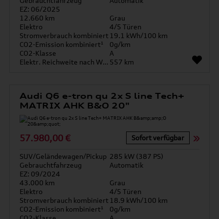
Gebrauchtfahrzeug
Automatik
EZ: 06/2025
12.660 km
Grau
Elektro
4/5 Türen
Stromverbrauch kombiniert
19.1 kWh/100 km
CO2-Emission kombiniert¹
0g/km
CO2-Klasse
A
Elektr. Reichweite nach WLTP*
557 km
Audi Q6 e-tron qu 2x S line Tech+
MATRIX AHK B&O 20"
57.980,00 €
Sofort verfügbar
SUV/Geländewagen/Pickup
285 kW (387 PS)
Gebrauchtfahrzeug
Automatik
EZ: 09/2024
43.000 km
Grau
Elektro
4/5 Türen
Stromverbrauch kombiniert
18.9 kWh/100 km
CO2-Emission kombiniert¹
0g/km
CO2-Klasse
A