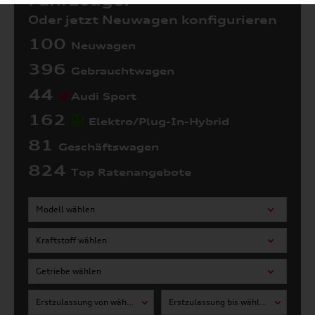
Fahrzeuge:
Oder jetzt Neuwagen konfigurieren
100
Neuwagen
396
Gebrauchtwagen
44
Audi Sport
162
Elektro/Plug-In-Hybrid
81
Geschäftswagen
824
Top Ratenangebote
Modell wählen
Kraftstoff wählen
Getriebe wählen
Erstzulassung von wählen
Erstzulassung bis wählen