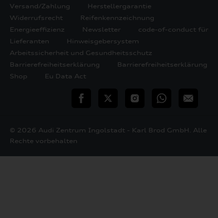
Versand/Zahlung
Herstellergarantie
Widerrufsrecht
Reifenkennzeichnung
Energieeffizienz
Newsletter
code-of-conduct für
Lieferanten
Hinweisgebersystem
Arbeitssicherheit und Gesundheitsschutz
Barrierefreiheitserklärung
Barrierefreiheitserklärung
Shop
Eu Data Act
teilen
Twitter
Instagram
WhatsApp
E-
Mail
© 2026 Audi Zentrum Ingolstadt - Karl Brod GmbH. Alle
Rechte vorbehalten