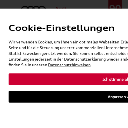
Cookie-Einstellungen
Menü
Telefon:
+49 (0)841 / 49 140
Wir verwenden Cookies, um Ihnen ein optimales Webseiten-Erlebn
24h-Pannenhilfe:
+49 (0)171 / 870 72 87
Seite und für die Steuerung unserer kommerziellen Unternehmen
Öffnet in 1 Stunden, 5 Minuten
Statistikzwecken genutzt werden. Sie können selbst entscheiden
Verkauf:
Mo. - Fr. 08:00 - 19:00 Uhr Sa. 09:00 - 13:00 Uhr
Einstellungen jederzeit in der Datenschutzerklärung wieder ände
Service:
Mo. - Fr. 06:00 - 20:00 Uhr Sa. 08:00 - 13:00 Uhr
finden Sie in unseren
Datenschutzhinweisen
.
Ich stimme al
Zurück zur Startseite
Parkhaus
Anpassen v
Sofort verfügbare