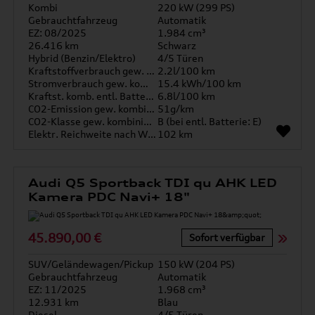
Kombi
220 kW (299 PS)
Gebrauchtfahrzeug
Automatik
EZ: 08/2025
1.984 cm³
26.416 km
Schwarz
Hybrid (Benzin/Elektro)
4/5 Türen
Kraftstoffverbrauch gew. kombiniert
2.2l/100 km
Stromverbrauch gew. kombiniert
15.4 kWh/100 km
Kraftst. komb. entl. Batterie
6.8l/100 km
CO2-Emission gew. kombiniert
51g/km
CO2-Klasse gew. kombiniert
B (bei entl. Batterie: E)
Elektr. Reichweite nach WLTP*
102 km
Audi Q5 Sportback TDI qu AHK LED
Kamera PDC Navi+ 18"
45.890,00 €
Sofort verfügbar
SUV/Geländewagen/Pickup
150 kW (204 PS)
Gebrauchtfahrzeug
Automatik
EZ: 11/2025
1.968 cm³
12.931 km
Blau
Diesel
4/5 Türen