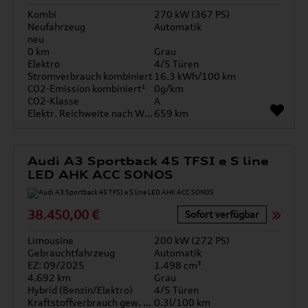
Kombi
270 kW (367 PS)
Neufahrzeug
Automatik
neu
0 km
Grau
Elektro
4/5 Türen
Stromverbrauch kombiniert
16.3 kWh/100 km
CO2-Emission kombiniert¹
0g/km
CO2-Klasse
A
Elektr. Reichweite nach WLTP*
659 km
Audi A3 Sportback 45 TFSI e S line
LED AHK ACC SONOS
38.450,00 €
Sofort verfügbar
Limousine
200 kW (272 PS)
Gebrauchtfahrzeug
Automatik
EZ: 09/2025
1.498 cm³
4.692 km
Grau
Hybrid (Benzin/Elektro)
4/5 Türen
Kraftstoffverbrauch gew. kombiniert
0.3l/100 km