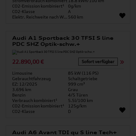
Stromverbrauch kombiniert
18.8 kWh/100 km
CO2-Emission kombiniert¹
0g/km
CO2-Klasse
A
Elektr. Reichweite nach WLTP*
560 km
Audi A1 Sportback 30 TFSI S line
PDC SHZ Optik-schw.+
22.890,00 €
Sofort verfügbar
Limousine
85 kW (116 PS)
Gebrauchtfahrzeug
Schaltgetriebe
EZ: 12/2025
999 cm³
3.696 km
Grau
Benzin
4/5 Türen
Verbrauch kombiniert¹
5.5l/100 km
CO2-Emission kombiniert¹
125g/km
CO2-Klasse
D
Audi A6 Avant TDI qu S line Tech+