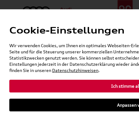
Cookie-Einstellungen
Menü
Telefon:
+49 (0)841 / 49 140
Wir verwenden Cookies, um Ihnen ein optimales Webseiten-Erlebn
24h-Pannenhilfe:
+49 (0)171 / 870 72 87
Seite und für die Steuerung unserer kommerziellen Unternehmen
Öffnet in 6 Stunden, 58 Minuten
Statistikzwecken genutzt werden. Sie können selbst entscheiden
Verkauf:
Mo. - Fr. 08:00 - 19:00 Uhr Sa. 09:00 - 13:00 Uhr
Einstellungen jederzeit in der Datenschutzerklärung wieder ände
Service:
Mo. - Fr. 06:00 - 20:00 Uhr Sa. 08:00 - 13:00 Uhr
finden Sie in unseren
Datenschutzhinweisen
.
Ich stimme al
Zurück zur Startseite
Parkhaus
Anpassen v
Sofort verfügbare