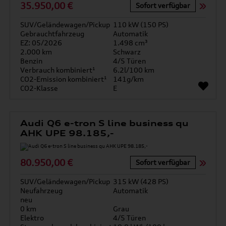
35.950,00 €
Sofort verfügbar
SUV/Geländewagen/Pickup
110 kW (150 PS)
Gebrauchtfahrzeug
Automatik
EZ: 05/2026
1.498 cm³
2.000 km
Schwarz
Benzin
4/5 Türen
Verbrauch kombiniert¹
6.2l/100 km
CO2-Emission kombiniert¹
141g/km
CO2-Klasse
E
Audi Q6 e-tron S line business qu
AHK UPE 98.185,-
80.950,00 €
Sofort verfügbar
SUV/Geländewagen/Pickup
315 kW (428 PS)
Neufahrzeug
Automatik
neu
0 km
Grau
Elektro
4/5 Türen