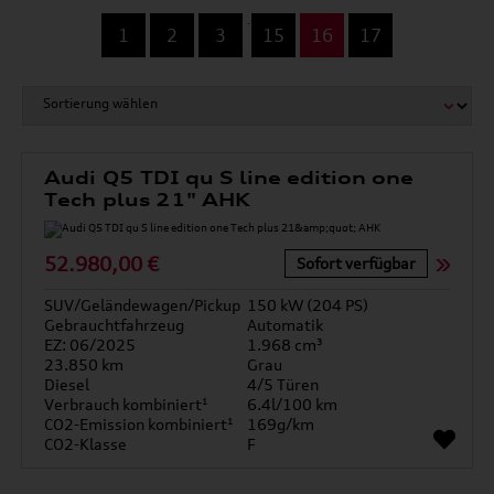
...
1
2
3
15
16
17
Audi Q5 TDI qu S line edition one
Tech plus 21" AHK
52.980,00 €
Sofort verfügbar
SUV/Geländewagen/Pickup
150 kW (204 PS)
Gebrauchtfahrzeug
Automatik
EZ: 06/2025
1.968 cm³
23.850 km
Grau
Diesel
4/5 Türen
Verbrauch kombiniert¹
6.4l/100 km
CO2-Emission kombiniert¹
169g/km
CO2-Klasse
F