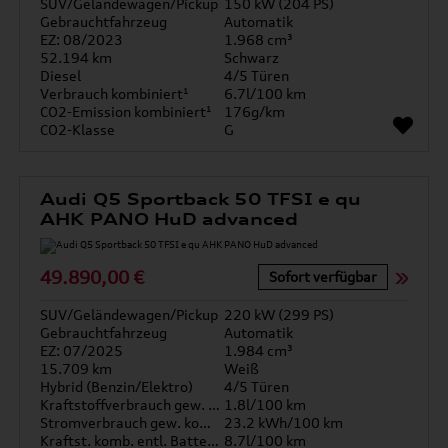
SUV/Geländewagen/Pickup
150 kW (204 PS)
Gebrauchtfahrzeug
Automatik
EZ: 08/2023
1.968 cm³
52.194 km
Schwarz
Diesel
4/5 Türen
Verbrauch kombiniert¹
6.7l/100 km
CO2-Emission kombiniert¹
176g/km
CO2-Klasse
G
Audi Q5 Sportback 50 TFSI e qu
AHK PANO HuD advanced
49.890,00 €
Sofort verfügbar
SUV/Geländewagen/Pickup
220 kW (299 PS)
Gebrauchtfahrzeug
Automatik
EZ: 07/2025
1.984 cm³
15.709 km
Weiß
Hybrid (Benzin/Elektro)
4/5 Türen
Kraftstoffverbrauch gew. kombiniert
1.8l/100 km
Stromverbrauch gew. kombiniert
23.2 kWh/100 km
Kraftst. komb. entl. Batterie
8.7l/100 km