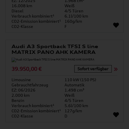
EZ: 12/2025
1.968 cm³
16.008 km
Weiß
Diesel
4/5 Türen
Verbrauch kombiniert¹
6.1l/100 km
CO2-Emission kombiniert¹
160g/km
CO2-Klasse
F
Audi A3 Sportback TFSI S line
MATRIX PANO AHK KAMERA
39.950,00 €
Sofort verfügbar
Limousine
110 kW (150 PS)
Gebrauchtfahrzeug
Automatik
EZ: 06/2026
1.498 cm³
2.000 km
Weiß
Benzin
4/5 Türen
Verbrauch kombiniert¹
5.6l/100 km
CO2-Emission kombiniert¹
127g/km
CO2-Klasse
D