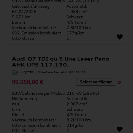
SUV/Geländewagen/Pickup
140 kW (190 PS)
Gebrauchtfahrzeug
Automatik
EZ: 01/2026
1.984 cm³
5.073 km
Schwarz
Benzin
4/5 Türen
Verbrauch kombiniert¹
7.8l/100 km
CO2-Emission kombiniert¹
177g/km
CO2-Klasse
G
Audi Q7 TDI qu S line Laser Pano
AHK UPE 117.130,-
99.950,00 €
Sofort verfügbar
SUV/Geländewagen/Pickup
210 kW (286 PS)
Neufahrzeug
Automatik
neu
2.967 cm³
0 km
Schwarz
Diesel
4/5 Türen
Verbrauch kombiniert¹
8.2l/100 km
CO2-Emission kombiniert¹
214g/km
CO2-Klasse
G