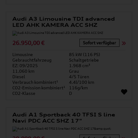
Audi A3 Limousine TDI advanced
LED AHK KAMERA ACC SHZ
26.950,00 €
Sofort verfügbar
Limousine
85 kW (116 PS)
Gebrauchtfahrzeug
Schaltgetriebe
EZ: 09/2025
1.968 cm³
11.060 km
Grau
Diesel
4/5 Türen
Verbrauch kombiniert¹
4.4l/100 km
CO2-Emission kombiniert¹
116g/km
CO2-Klasse
D
Audi A1 Sportback 40 TFSI S line
Navi PDC ACC SHZ 17"