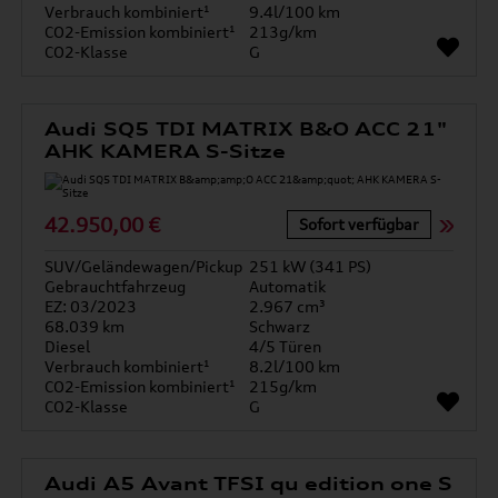
Verbrauch kombiniert¹
9.4l/100 km
CO2-Emission kombiniert¹
213g/km
CO2-Klasse
G
Audi SQ5 TDI MATRIX B&O ACC 21"
AHK KAMERA S-Sitze
42.950,00 €
Sofort verfügbar
SUV/Geländewagen/Pickup
251 kW (341 PS)
Gebrauchtfahrzeug
Automatik
EZ: 03/2023
2.967 cm³
68.039 km
Schwarz
Diesel
4/5 Türen
Verbrauch kombiniert¹
8.2l/100 km
CO2-Emission kombiniert¹
215g/km
CO2-Klasse
G
Audi A5 Avant TFSI qu edition one S