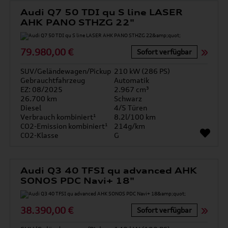
Audi Q7 50 TDI qu S line LASER
AHK PANO STHZG 22"
79.980,00 €
Sofort verfügbar
SUV/Geländewagen/Pickup
210 kW (286 PS)
Gebrauchtfahrzeug
Automatik
EZ: 08/2025
2.967 cm³
26.700 km
Schwarz
Diesel
4/5 Türen
Verbrauch kombiniert¹
8.2l/100 km
CO2-Emission kombiniert¹
214g/km
CO2-Klasse
G
Audi Q3 40 TFSI qu advanced AHK
SONOS PDC Navi+ 18"
38.390,00 €
Sofort verfügbar