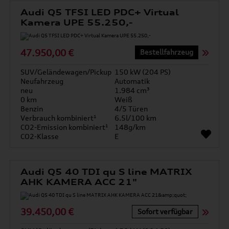
Audi Q5 TFSI LED PDC+ Virtual
Kamera UPE 55.250,-
47.950,00 €
Bestellfahrzeug
SUV/Geländewagen/Pickup
150 kW (204 PS)
Neufahrzeug
Automatik
neu
1.984 cm³
0 km
Weiß
Benzin
4/5 Türen
Verbrauch kombiniert¹
6.5l/100 km
CO2-Emission kombiniert¹
148g/km
CO2-Klasse
E
Audi Q5 40 TDI qu S line MATRIX
AHK KAMERA ACC 21"
39.450,00 €
Sofort verfügbar