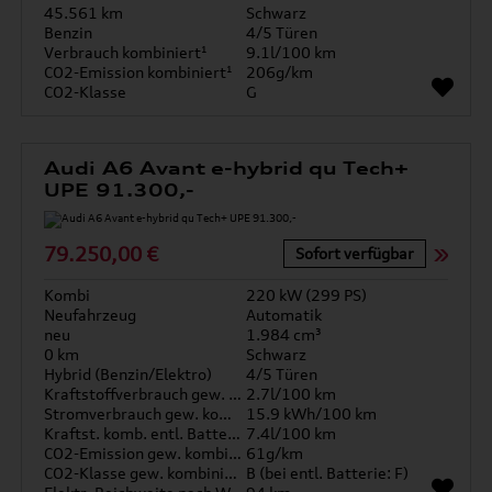
45.561 km
Schwarz
Benzin
4/5 Türen
Verbrauch kombiniert¹
9.1l/100 km
CO2-Emission kombiniert¹
206g/km
CO2-Klasse
G
Audi A6 Avant e-hybrid qu Tech+
UPE 91.300,-
79.250,00 €
Sofort verfügbar
Kombi
220 kW (299 PS)
Neufahrzeug
Automatik
neu
1.984 cm³
0 km
Schwarz
Hybrid (Benzin/Elektro)
4/5 Türen
Kraftstoffverbrauch gew. kombiniert
2.7l/100 km
Stromverbrauch gew. kombiniert
15.9 kWh/100 km
Kraftst. komb. entl. Batterie
7.4l/100 km
CO2-Emission gew. kombiniert
61g/km
CO2-Klasse gew. kombiniert
B (bei entl. Batterie: F)