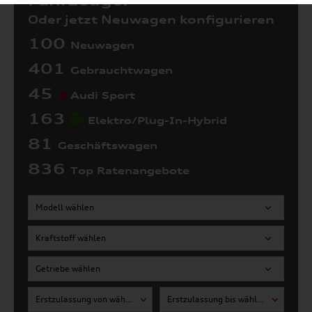
Fahrzeuge:
Oder jetzt Neuwagen konfigurieren
100
Neuwagen
401
Gebrauchtwagen
45
Audi Sport
163
Elektro/Plug-In-Hybrid
81
Geschäftswagen
836
Top Ratenangebote
Modell wählen
Kraftstoff wählen
Getriebe wählen
Erstzulassung von wählen
Erstzulassung bis wählen