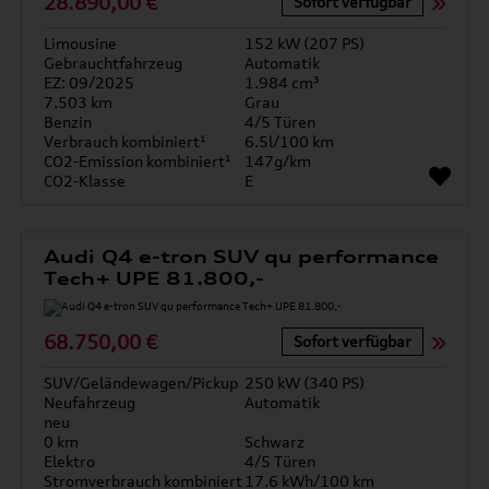
28.890,00 €
Sofort verfügbar
Limousine
152 kW (207 PS)
Gebrauchtfahrzeug
Automatik
EZ: 09/2025
1.984 cm³
7.503 km
Grau
Benzin
4/5 Türen
Verbrauch kombiniert¹
6.5l/100 km
CO2-Emission kombiniert¹
147g/km
CO2-Klasse
E
Audi Q4 e-tron SUV qu performance
Tech+ UPE 81.800,-
68.750,00 €
Sofort verfügbar
SUV/Geländewagen/Pickup
250 kW (340 PS)
Neufahrzeug
Automatik
neu
0 km
Schwarz
Elektro
4/5 Türen
Stromverbrauch kombiniert
17.6 kWh/100 km