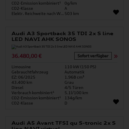
CO2-Emission kombiniert¹
0g/km
CO2-Klasse
A
Elektr. Reichweite nach WLTP*
503 km
Audi A3 Sportback 35 TDI 2x S line
LED NAVI AHK SONOS
36.480,00 €
Sofort verfügbar
Limousine
110 kW (150 PS)
Gebrauchtfahrzeug
Automatik
EZ: 06/2025
1.968 cm³
43.400 km
Grau
Diesel
4/5 Türen
Verbrauch kombiniert¹
5.1l/100 km
CO2-Emission kombiniert¹
134g/km
CO2-Klasse
D
Audi A5 Avant TFSI qu S-tronic 2x S
line NAVI virtual