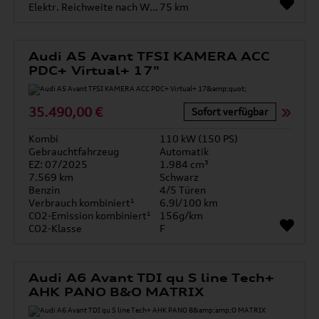
Elektr. Reichweite nach WLTP*
75 km
Audi A5 Avant TFSI KAMERA ACC
PDC+ Virtual+ 17"
35.490,00 €
Sofort verfügbar
Kombi
110 kW (150 PS)
Gebrauchtfahrzeug
Automatik
EZ: 07/2025
1.984 cm³
7.569 km
Schwarz
Benzin
4/5 Türen
Verbrauch kombiniert¹
6.9l/100 km
CO2-Emission kombiniert¹
156g/km
CO2-Klasse
F
Audi A6 Avant TDI qu S line Tech+
AHK PANO B&O MATRIX