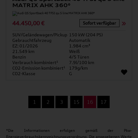
MATRIX AHK 360°
44.450,00 €
Sofort verfügbar
SUV/Geländewagen/Pickup
150 kW (204 PS)
Gebrauchtfahrzeug
Automatik
EZ: 01/2026
1.984 cm³
21.549 km
Weiß
Benzin
4/5 Türen
Verbrauch kombiniert¹
7.9l/100 km
CO2-Emission kombiniert¹
179g/km
CO2-Klasse
G
...
1
2
3
15
16
17
*Die Informationen erfolgen gemäß der Pkw-
Energieverbrauchskennzeichnungsverordnung. Die angegebenen Werte