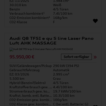
EZ: 11/2025
1.984 cm³
30.010 km
Weiß
Benzin
4/5 Türen
Verbrauch kombiniert¹
7.4l/100 km
CO2-Emission kombiniert¹
168g/km
CO2-Klasse
F
Audi Q8 TFSI e qu S line Laser Pano
Luft AHK MASSAGE
95.950,00 €
Sofort verfügbar
SUV/Geländewagen/Pickup
290 kW (394 PS)
Gebrauchtfahrzeug
Automatik
EZ: 03/2026
2.995 cm³
5.500 km
Grau
Hybrid (Benzin/Elektro)
4/5 Türen
Kraftstoffverbrauch gew. kombiniert
4.4l/100 km
Stromverbrauch gew. kombiniert
19.7 kWh/100 km
Kraftst. komb. entl. Batterie
10.3l/100 km
CO2-Emission gew. kombiniert
100g/km
CO2-Klasse gew. kombiniert
C (bei entl. Batterie: G)