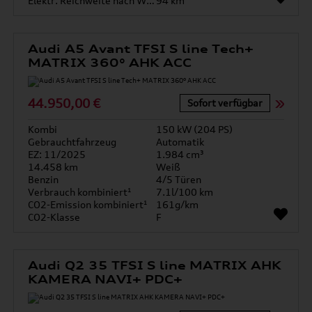
Elektr. Reichweite nach WLTP*
94 km
Audi A5 Avant TFSI S line Tech+
MATRIX 360° AHK ACC
44.950,00 €
Sofort verfügbar
Kombi
150 kW (204 PS)
Gebrauchtfahrzeug
Automatik
EZ: 11/2025
1.984 cm³
14.458 km
Weiß
Benzin
4/5 Türen
Verbrauch kombiniert¹
7.1l/100 km
CO2-Emission kombiniert¹
161g/km
CO2-Klasse
F
Audi Q2 35 TFSI S line MATRIX AHK
KAMERA NAVI+ PDC+