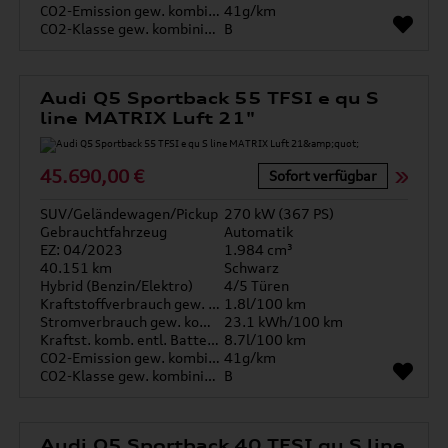
CO2-Emission gew. kombiniert
41g/km
CO2-Klasse gew. kombiniert
B
Audi Q5 Sportback 55 TFSI e qu S
line MATRIX Luft 21"
45.690,00 €
Sofort verfügbar
SUV/Geländewagen/Pickup
270 kW (367 PS)
Gebrauchtfahrzeug
Automatik
EZ: 04/2023
1.984 cm³
40.151 km
Schwarz
Hybrid (Benzin/Elektro)
4/5 Türen
Kraftstoffverbrauch gew. kombiniert
1.8l/100 km
Stromverbrauch gew. kombiniert
23.1 kWh/100 km
Kraftst. komb. entl. Batterie
8.7l/100 km
CO2-Emission gew. kombiniert
41g/km
CO2-Klasse gew. kombiniert
B
Audi Q5 Sportback 40 TFSI qu S line