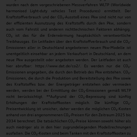
wurden nach dem vorgeschriebenen Messverfahren WLTP (Worldwide
harmonised Light-duty vehicles Test Procedures) ermittelt. Der
Kraftstoffverbrauch und der CO₂-Ausstoß eines Pkw sind nicht nur von
der effizienten Ausnutzung des Kraftstoffs durch den Pkw, sondern
auch vom Fahrstil und anderen nichttechnischen Faktoren abhängig.
CO₂ ist das für die Erderwärmung hauptsächlich verantwortliche
Treibhausgas. Ein Leitfaden über den Kraftstoffverbrauch und die CO₂-
Emissionen aller in Deutschland angebotenen neuen Pkw-Modelle ist
unentgeltlich einsehbar an jedem Verkaufsort in Deutschland, an dem
neue Pkw ausgestellt oder angeboten werden. Der Leitfaden ist auch
hier abrufbar: https://www.dat.de/co2/. Es werden nur die CO₂-
Emissionen angegeben, die durch den Betrieb des Pkw entstehen. CO₂-
Emissionen, die durch die Produktion und Bereitstellung des Pkw sowie
des Kraftstoffes bzw. der Energieträger entstehen oder vermieden
werden, werden bei der Ermittlung der CO₂-Emissionen gemäß WLTP
nicht berücksichtigt. **Aufgrund der CO₂-Bepreisung sind künftig
Erhöhungen der Kraftstoffkosten möglich. Die künftige CO₂-
Preisentwicklung ist unsicher, daher werden die möglichen CO₂-Kosten
anhand von drei angenommenen CO₂-Preisen für den Zeitraum 2025 bis
2034 berechnet. Die tatsächlichen CO₂-Preise können sowohl höher als
auch niedriger als in den hier zugrundeliegenden Modellrechnungen
ausfallen. Die CO₂-Kosten sind beim Tanken mit den Kraftstoffkosten zu