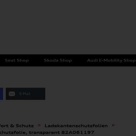
Seat Shop
Skoda Shop
Audi E-Mobility Shop
E-Mail
»
»
ort & Schutz
Ladekantenschutzfolien
schutzfolie, transparent 82A061197