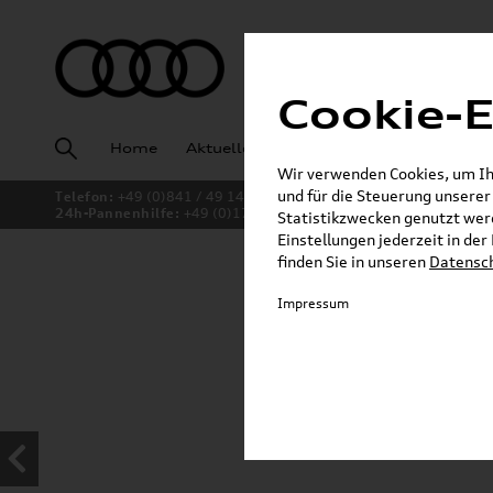
Cookie-E
Home
Aktuelles
Fahrzeugankauf
Angeb
Wir verwenden Cookies, um Ihn
und für die Steuerung unsere
Telefon:
+49 (0)841 / 49 140
24h-Pannenhilfe:
+49 (0)171 / 870 72 87
Statistikzwecken genutzt werd
Einstellungen jederzeit in de
finden Sie in unseren
Datensc
Jetzt sparen bei unsere
Impressum
Dachboxen!