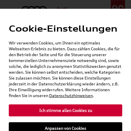
Cookie-Einstellungen
Menü
Telefon:
+49 (0)841 / 49 140
Wir verwenden Cookies, um Ihnen ein optimales
24h-Pannenhilfe:
+49 (0)171 / 870 72 87
Webseiten-Erlebnis zu bieten. Dazu zählen Cookies, die für
Öffnet in 7 Stunden, 27 Minuten
den Betrieb der Seite und für die Steuerung unserer
Verkauf:
Mo. - Fr. 08:00 - 19:00 Uhr Sa. 09:00 - 13:00 Uhr
kommerziellen Unternehmensziele notwendig sind, sowie
Service:
Mo. - Fr. 06:00 - 20:00 Uhr Sa. 08:00 - 13:00 Uhr
solche, die lediglich zu anonymen Statistikzwecken genutzt
werden. Sie können selbst entscheiden, welche Kategorien
Sie zulassen möchten. Sie können diese Einstellungen
Jetzt sparen bei unseren
Grundträger zum Schnäppchenpreis
jederzeit in der Datenschutzerklärung wieder ändern, z.B.
Ihre Einwilligung widerrufen. Weitere Informationen
Dachboxen!
finden Sie in unseren
Datenschutzhinweisen
.
Ich stimme allen Cookies zu
Anpassen von Cookies