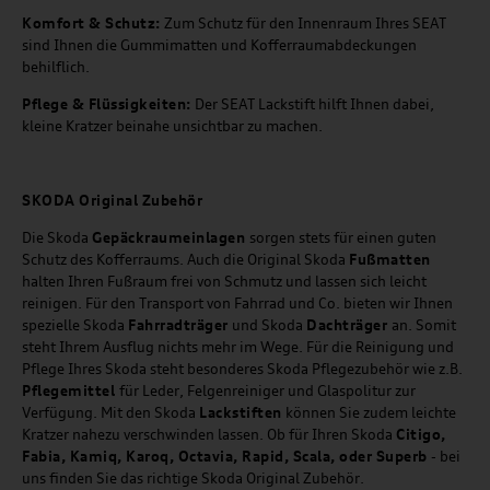
Komfort & Schutz:
Zum Schutz für den Innenraum Ihres SEAT
sind Ihnen die Gummimatten und Kofferraumabdeckungen
behilflich.
Pflege & Flüssigkeiten:
Der SEAT Lackstift hilft Ihnen dabei,
kleine Kratzer beinahe unsichtbar zu machen.
SKODA Original Zubehör
Die Skoda
Gepäckraumeinlagen
sorgen stets für einen guten
Schutz des Kofferraums. Auch die Original Skoda
Fußmatten
halten Ihren Fußraum frei von Schmutz und lassen sich leicht
reinigen. Für den Transport von Fahrrad und Co. bieten wir Ihnen
spezielle Skoda
Fahrradträger
und Skoda
Dachträger
an. Somit
steht Ihrem Ausflug nichts mehr im Wege. Für die Reinigung und
Pflege Ihres Skoda steht besonderes Skoda Pflegezubehör wie z.B.
Pflegemittel
für Leder, Felgenreiniger und Glaspolitur zur
Verfügung. Mit den Skoda
Lackstiften
können Sie zudem leichte
Kratzer nahezu verschwinden lassen. Ob für Ihren Skoda
Citigo,
Fabia, Kamiq, Karoq, Octavia, Rapid, Scala, oder Superb
- bei
uns finden Sie das richtige Skoda Original Zubehör.