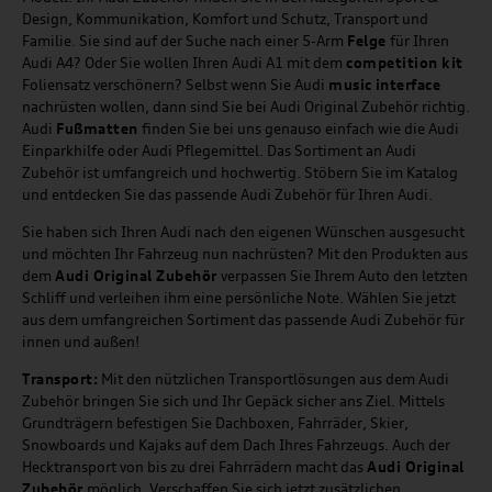
Design, Kommunikation, Komfort und Schutz, Transport und
Familie. Sie sind auf der Suche nach einer 5-Arm
Felge
für Ihren
Audi A4? Oder Sie wollen Ihren Audi A1 mit dem
competition kit
Foliensatz verschönern? Selbst wenn Sie Audi
music
interface
nachrüsten wollen, dann sind Sie bei Audi Original Zubehör richtig.
Audi
Fußmatten
finden Sie bei uns genauso einfach wie die Audi
Einparkhilfe oder Audi Pflegemittel. Das Sortiment an Audi
Zubehör ist umfangreich und hochwertig. Stöbern Sie im Katalog
und entdecken Sie das passende Audi Zubehör für Ihren Audi.
Sie haben sich Ihren Audi nach den eigenen Wünschen ausgesucht
und möchten Ihr Fahrzeug nun nachrüsten? Mit den Produkten aus
dem
Audi Original Zubehör
verpassen Sie Ihrem Auto den letzten
Schliff und verleihen ihm eine persönliche Note. Wählen Sie jetzt
aus dem umfangreichen Sortiment das passende Audi Zubehör für
innen und außen!
Transport:
Mit den nützlichen Transportlösungen aus dem Audi
Zubehör bringen Sie sich und Ihr Gepäck sicher ans Ziel. Mittels
Grundträgern befestigen Sie Dachboxen, Fahrräder, Skier,
Snowboards und Kajaks auf dem Dach Ihres Fahrzeugs. Auch der
Hecktransport von bis zu drei Fahrrädern macht das
Audi Original
Zubehör
möglich. Verschaffen Sie sich jetzt zusätzlichen