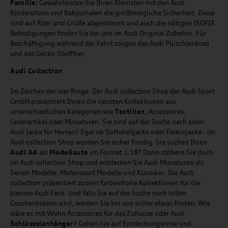
Familie:
Gewährleisten Sie Ihren Kleinsten mit den Audi
Kindersitzen und Babyschalen die größtmögliche Sicherheit. Diese
sind auf Alter und Größe abgestimmt und auch die nötigen ISOFIX
Befestigungen finden Sie bei uns im Audi Original Zubehör. Für
Beschäftigung während der Fahrt sorgen das Audi Plüschlenkrad
und das Gecko-Stofftier.
Audi
C
ollection
Im Zeichen der vier Ringe: Der Audi collection Shop der Audi Sport
GmbH präsentiert Ihnen die neusten Kollektionen aus
unterschiedlichen Kategorien wie
Textilien
, Accessoires,
Lederartikel oder Miniaturen. Sie sind auf der Suche nach einer
Audi Jacke für Herren? Egal ob Softshelljacke oder Fleecejacke - im
Audi collection Shop werden Sie sicher fündig. Sie suchen Ihren
Audi A4
als
Modellauto
im Format 1:18? Dann stöbern Sie doch
im Audi collection Shop und entdecken Sie Audi Miniaturen als
Serien Modelle, Motorsport Modelle und Klassiker. Die Audi
collection präsentiert zudem farbenfrohe Kollektionen für die
kleinen Audi Fans. Und falls Sie auf der Suche nach tollen
Geschenkideen sind, werden Sie bei uns sicher etwas finden. Wie
wäre es mit Wohn Accessoires für das Zuhause oder Audi
Schlüsselanhänger
? Gehen Sie auf Entdeckungsreise und