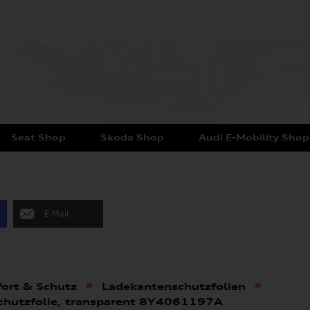
Seat Shop
Skoda Shop
Audi E-Mobility Shop
E-Mail
»
»
ort & Schutz
Ladekantenschutzfolien
schutzfolie, transparent 8Y4061197A