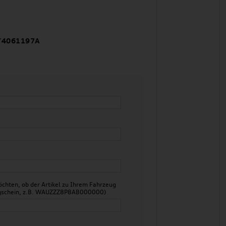
Y4061197A
chten, ob der Artikel zu Ihrem Fahrzeug
zeugschein, z.B. WAUZZZ8P8AB000000)