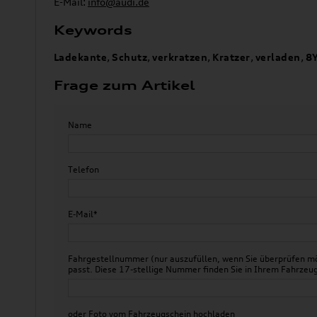
E-Mail:
info@audi.de
Keywords
Ladekante
,
Schutz
,
verkratzen
,
Kratzer
,
verladen
,
8
Frage zum Artikel
Name
Telefon
E-Mail*
Fahrgestellnummer (nur auszufüllen, wenn Sie überprüfen mö
passt. Diese 17-stellige Nummer finden Sie in Ihrem Fahr
oder Foto vom Fahrzeugschein hochladen