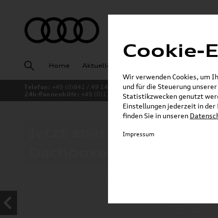
Cookie-E
Home
Aktuelles
Fahrzeugankauf
Angeb
Wir verwenden Cookies, um Ihn
und für die Steuerung unsere
Telefon:
+49 (0)841 / 49 140
24h-Pannenhilfe:
+49 (0)171 / 870 72 87
Statistikzwecken genutzt werd
Einstellungen jederzeit in de
finden Sie in unseren
Datensc
Jetzt sparen bei unsere
Impressum
Dachboxen!