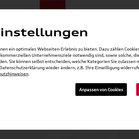
instellungen
ote
E-Mobilität
Darum zu uns
NORA®
Mietwagen
en ein optimales Webseiten-Erlebnis zu bieten. Dazu zählen Cookies,
r kommerziellen Unternehmensziele notwendig sind, sowie solche, die
Gerade geöffnet
en. Sie können selbst entscheiden, welche Kategorien Sie zulassen 
r Datenschutzerklärung wieder ändern, z.B. Ihre Einwilligung widerru
hutzhinweisen
.
n
Anpassen von Cookies