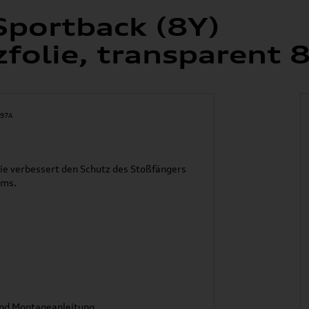
Sportback (8Y)
zfolie, transparen
ie verbessert den Schutz des Stoßfängers
ums.
und Montageanleitung