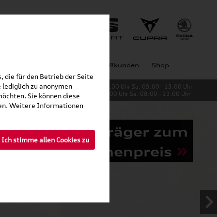
Jobs
Unternehmen
Großkunden
Shop
 die für den Betrieb der Seite
 lediglich zu anonymen
Verkauf:
Mo. - Fr. 08:00 - 19:00 Uhr Sa. 09:00 - 13:00 Uhr
Service:
Mo. - Fr. 06:00 - 20:00 Uhr Sa. 08:00 - 13:00 Uhr
möchten. Sie können diese
fen. Weitere Informationen
Grundträger zum
Ich stimme allen Cookies zu
Schnäppchenpreis