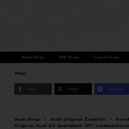
Audi Shop
VW Shop
Cupra Shop
Shop
teilen
Twitter
Instagram
»
»
Audi Shop
Audi Original Zubehör
Komf
Original Audi A3 Sportback (8Y) Ladekanten