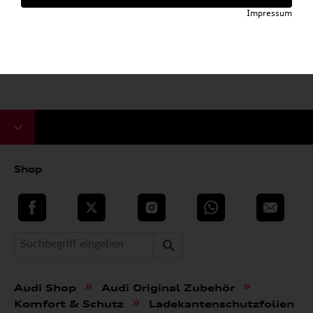
Impressum
Shop
teilen
Twitter
Instagram
WhatsApp
E-Mail
»
»
Audi Shop
Audi Original Zubehör
»
Komfort & Schutz
Ladekantenschutzfolien