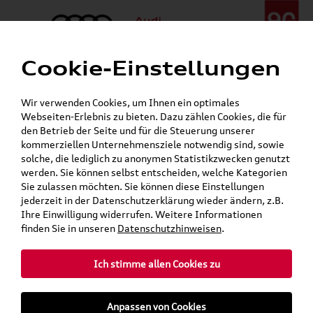
Cookie-Einstellungen
Menü
Telefon:
+49 (0)841 / 49 140
Wir verwenden Cookies, um Ihnen ein optimales
24h-Pannenhilfe:
+49 (0)171 / 870 72 87
Webseiten-Erlebnis zu bieten. Dazu zählen Cookies, die für
Gerade geschlossen
den Betrieb der Seite und für die Steuerung unserer
Verkauf:
Mo. - Fr. 08:00 - 19:00 Uhr Sa. 09:00 - 13:00 Uhr
kommerziellen Unternehmensziele notwendig sind, sowie
Service:
Mo. - Fr. 06:00 - 20:00 Uhr Sa. 08:00 - 13:00 Uhr
solche, die lediglich zu anonymen Statistikzwecken genutzt
werden. Sie können selbst entscheiden, welche Kategorien
Sie zulassen möchten. Sie können diese Einstellungen
Jetzt sparen bei unseren
Grundträger zum Schnäppchenpreis
jederzeit in der Datenschutzerklärung wieder ändern, z.B.
Ihre Einwilligung widerrufen. Weitere Informationen
Dachboxen!
finden Sie in unseren
Datenschutzhinweisen
.
Ich stimme allen Cookies zu
Anpassen von Cookies