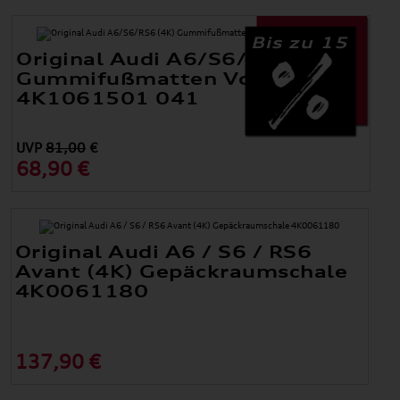
Bis zu 15
Original Audi A6/S6/RS6 (4K)
Gummifußmatten Vorne
4K1061501 041
UVP
81,00
€
68,90 €
Original Audi A6 / S6 / RS6
Avant (4K) Gepäckraumschale
4K0061180
137,90 €