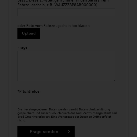
passt. Diese 17-stellige Nummer finden Sie in Ihrem
Fahrzeugschein, z.B. WAUZZZ8P8AB000000)
oder Foto vom Fahrzeugschein hochladen
Upload
Frage
*Pflichtfelder
Die hier eingegebenen Daten werden gemäß
Datenschutzerklärung
gespeichert und ausschließlich durch das Audi Zentrum Ingolstadt Karl
Brod GmbH verarbeitet. Eine Weitergabe der Daten an Dritte erfolgt
nicht.