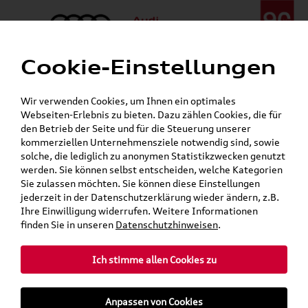
Cookie-Einstellungen
Menü
Telefon:
+49 (0)841 / 49 140
Wir verwenden Cookies, um Ihnen ein optimales
24h-Pannenhilfe:
+49 (0)171 / 870 72 87
Webseiten-Erlebnis zu bieten. Dazu zählen Cookies, die für
Gerade geöffnet
den Betrieb der Seite und für die Steuerung unserer
Verkauf:
Mo. - Fr. 08:00 - 19:00 Uhr Sa. 09:00 - 13:00 Uhr
kommerziellen Unternehmensziele notwendig sind, sowie
Service:
Mo. - Fr. 06:00 - 20:00 Uhr Sa. 08:00 - 13:00 Uhr
solche, die lediglich zu anonymen Statistikzwecken genutzt
werden. Sie können selbst entscheiden, welche Kategorien
Sie zulassen möchten. Sie können diese Einstellungen
Jetzt sparen bei unseren
Grundträger zum Schnäppchenpreis
jederzeit in der Datenschutzerklärung wieder ändern, z.B.
Ihre Einwilligung widerrufen. Weitere Informationen
Dachboxen!
finden Sie in unseren
Datenschutzhinweisen
.
Ich stimme allen Cookies zu
Anpassen von Cookies