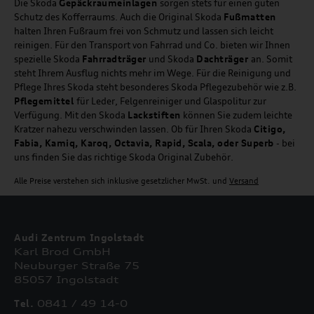
Die Skoda
Gepäckraumeinlagen
sorgen stets für einen guten
Schutz des Kofferraums. Auch die Original Skoda
Fußmatten
halten Ihren Fußraum frei von Schmutz und lassen sich leicht
reinigen. Für den Transport von Fahrrad und Co. bieten wir Ihnen
spezielle Skoda
Fahrradträger
und Skoda
Dachträger
an. Somit
steht Ihrem Ausflug nichts mehr im Wege. Für die Reinigung und
Pflege Ihres Skoda steht besonderes Skoda Pflegezubehör wie z.B.
Pflegemittel
für Leder, Felgenreiniger und Glaspolitur zur
Verfügung. Mit den Skoda
Lackstiften
können Sie zudem leichte
Kratzer nahezu verschwinden lassen. Ob für Ihren Skoda
Citigo,
Fabia, Kamiq, Karoq, Octavia, Rapid, Scala, oder Superb
- bei
uns finden Sie das richtige Skoda Original Zubehör.
Alle Preise verstehen sich inklusive gesetzlicher MwSt. und
Versand
Audi Zentrum Ingolstadt
Karl Brod GmbH
Neuburger Straße 75
85057 Ingolstadt
Tel.
0841 / 49 14-0