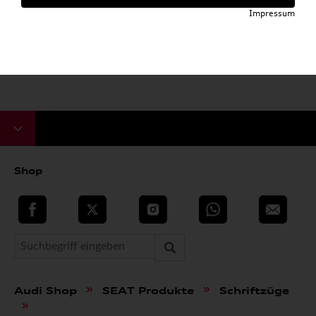
Impressum
Shop
teilen
Twitter
Instagram
WhatsApp
E-Mail
»
»
Audi Shop
SEAT Produkte
Schriftzüge
»