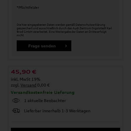
*Pflichtfelder
Die hier eingegebenen Daten werden gemäß
Datenschutzerklärung
gespeichert und ausschließlich durch das Audi Zentrum Ingolstadt Karl
Brod GmbH verarbeitet. Eine Weitergabe der Daten an Dritte erfolgt
nicht.
45,90
€
inkl. MwSt 19%
zzgl.
Versand
0,00 €
Versandkostenfreie Lieferung
1 aktuelle Beobachter
Lieferbar innerhalb 1-3 Werktagen