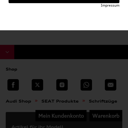
Impressum
Shop
teilen
Twitter
Instagram
WhatsApp
E-Mail
»
»
Audi Shop
SEAT Produkte
Schriftzüge
Mein Kundenkonto
Warenkorb
Artikel für ihr Modell