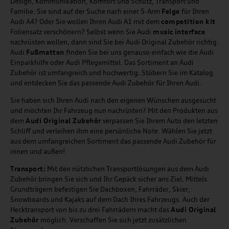
Design, Kommunikation, Komfort und Schutz, Transport und
Familie. Sie sind auf der Suche nach einer 5-Arm
Felge
für Ihren
Audi A4? Oder Sie wollen Ihren Audi A1 mit dem
competition kit
Foliensatz verschönern? Selbst wenn Sie Audi
music
interface
nachrüsten wollen, dann sind Sie bei Audi Original Zubehör richtig.
Audi
Fußmatten
finden Sie bei uns genauso einfach wie die Audi
Einparkhilfe oder Audi Pflegemittel. Das Sortiment an Audi
Zubehör ist umfangreich und hochwertig. Stöbern Sie im Katalog
und entdecken Sie das passende Audi Zubehör für Ihren Audi.
Sie haben sich Ihren Audi nach den eigenen Wünschen ausgesucht
und möchten Ihr Fahrzeug nun nachrüsten? Mit den Produkten aus
dem
Audi Original Zubehör
verpassen Sie Ihrem Auto den letzten
Schliff und verleihen ihm eine persönliche Note. Wählen Sie jetzt
aus dem umfangreichen Sortiment das passende Audi Zubehör für
innen und außen!
Transport:
Mit den nützlichen Transportlösungen aus dem Audi
Zubehör bringen Sie sich und Ihr Gepäck sicher ans Ziel. Mittels
Grundträgern befestigen Sie Dachboxen, Fahrräder, Skier,
Snowboards und Kajaks auf dem Dach Ihres Fahrzeugs. Auch der
Hecktransport von bis zu drei Fahrrädern macht das
Audi Original
Zubehör
möglich. Verschaffen Sie sich jetzt zusätzlichen