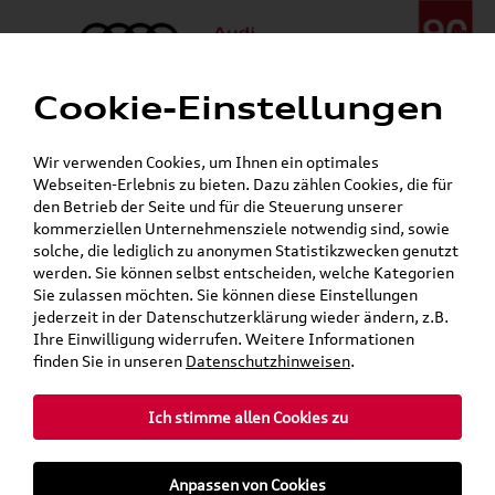
Cookie-Einstellungen
Menü
Telefon:
+49 (0)841 / 49 140
Wir verwenden Cookies, um Ihnen ein optimales
24h-Pannenhilfe:
+49 (0)171 / 870 72 87
Webseiten-Erlebnis zu bieten. Dazu zählen Cookies, die für
Gerade geöffnet
den Betrieb der Seite und für die Steuerung unserer
Verkauf:
Mo. - Fr. 08:00 - 19:00 Uhr Sa. 09:00 - 13:00 Uhr
kommerziellen Unternehmensziele notwendig sind, sowie
Service:
Mo. - Fr. 06:00 - 20:00 Uhr Sa. 08:00 - 13:00 Uhr
solche, die lediglich zu anonymen Statistikzwecken genutzt
werden. Sie können selbst entscheiden, welche Kategorien
Sie zulassen möchten. Sie können diese Einstellungen
Jetzt sparen bei unseren
Grundträger zum Schnäppchenpreis
jederzeit in der Datenschutzerklärung wieder ändern, z.B.
Ihre Einwilligung widerrufen. Weitere Informationen
Dachboxen!
finden Sie in unseren
Datenschutzhinweisen
.
Ich stimme allen Cookies zu
Anpassen von Cookies