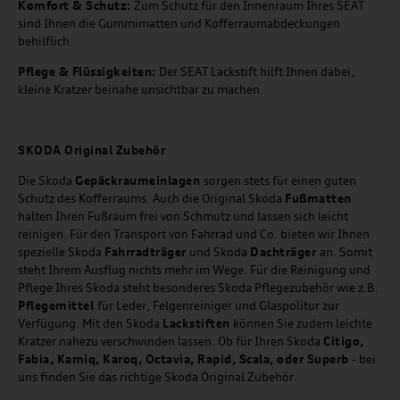
Komfort & Schutz:
Zum Schutz für den Innenraum Ihres SEAT
sind Ihnen die Gummimatten und Kofferraumabdeckungen
behilflich.
Pflege & Flüssigkeiten:
Der SEAT Lackstift hilft Ihnen dabei,
kleine Kratzer beinahe unsichtbar zu machen.
SKODA Original Zubehör
Die Skoda
Gepäckraumeinlagen
sorgen stets für einen guten
Schutz des Kofferraums. Auch die Original Skoda
Fußmatten
halten Ihren Fußraum frei von Schmutz und lassen sich leicht
reinigen. Für den Transport von Fahrrad und Co. bieten wir Ihnen
spezielle Skoda
Fahrradträger
und Skoda
Dachträger
an. Somit
steht Ihrem Ausflug nichts mehr im Wege. Für die Reinigung und
Pflege Ihres Skoda steht besonderes Skoda Pflegezubehör wie z.B.
Pflegemittel
für Leder, Felgenreiniger und Glaspolitur zur
Verfügung. Mit den Skoda
Lackstiften
können Sie zudem leichte
Kratzer nahezu verschwinden lassen. Ob für Ihren Skoda
Citigo,
Fabia, Kamiq, Karoq, Octavia, Rapid, Scala, oder Superb
- bei
uns finden Sie das richtige Skoda Original Zubehör.