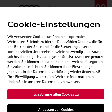
Cookie-Einstellungen
Menü
Telefon:
+49 (0)841 / 49 140
Wir verwenden Cookies, um Ihnen ein optimales
24h-Pannenhilfe:
+49 (0)171 / 870 72 87
Webseiten-Erlebnis zu bieten. Dazu zählen Cookies, die für
Öffnet in 0 Minuten
den Betrieb der Seite und für die Steuerung unserer
Verkauf:
Mo. - Fr. 08:00 - 19:00 Uhr Sa. 09:00 - 13:00 Uhr
kommerziellen Unternehmensziele notwendig sind, sowie
Service:
Mo. - Fr. 06:00 - 20:00 Uhr Sa. 08:00 - 13:00 Uhr
solche, die lediglich zu anonymen Statistikzwecken genutzt
werden. Sie können selbst entscheiden, welche Kategorien
Sie zulassen möchten. Sie können diese Einstellungen
Jetzt sparen bei unseren
Grundträger zum Schnäppchenpreis
jederzeit in der Datenschutzerklärung wieder ändern, z.B.
Ihre Einwilligung widerrufen. Weitere Informationen
Dachboxen!
finden Sie in unseren
Datenschutzhinweisen
.
Ich stimme allen Cookies zu
Anpassen von Cookies