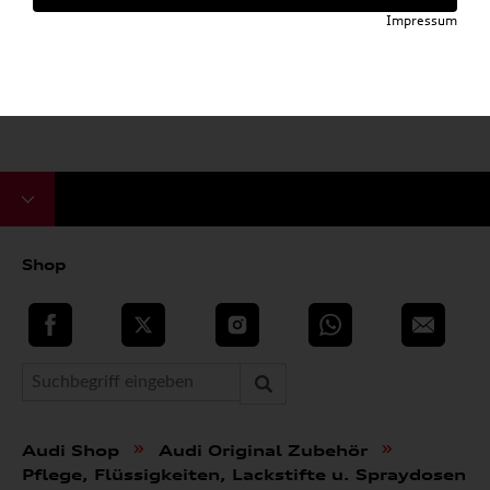
Impressum
Shop
teilen
Twitter
Instagram
WhatsApp
E-Mail
»
»
Audi Shop
Audi Original Zubehör
Pflege, Flüssigkeiten, Lackstifte u. Spraydosen