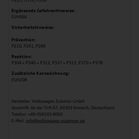
H225, H319, H336
Ergänzende Gefahrenhinweise:
EUH066
Sicherheitshinweise:
Prävention:
P210, P261, P280
Reaktion:
P304 + P340 + P312, P337 + P313, P370 + P378
Zusätzliche Kennzeichnung:
EUH208
Hersteller: Volkswagen Zubehör GmbH
Anschrift: An der Trift 67, 63303 Dreieich, Deutschland
Telefon: +49 (0)6103 8060
E-Mail:
info@volkswagen-zubehoer.de