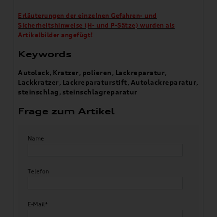
Erläuterungen der einzelnen Gefahren- und
Sicherheitshinweise (H- und P-Sätze) wurden als
Artikelbilder angefügt!
Keywords
Autolack
,
Kratzer
,
polieren
,
Lackreparatur
,
Lackkratzer
,
Lackreparaturstift
,
Autolackreparatur
,
steinschlag
,
steinschlagreparatur
Frage zum Artikel
Name
Telefon
E-Mail*