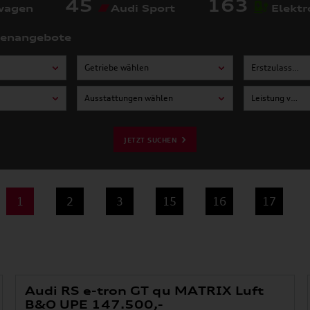
45
163
wagen
Audi Sport
Elektr
tenangebote
Getriebe wählen
Erstzulassung von wählen
Ausstattungen wählen
Leistung von wählen
JETZT SUCHEN
1
2
3
15
16
17
Audi RS e-tron GT qu MATRIX Luft
B&O UPE 147.500,-