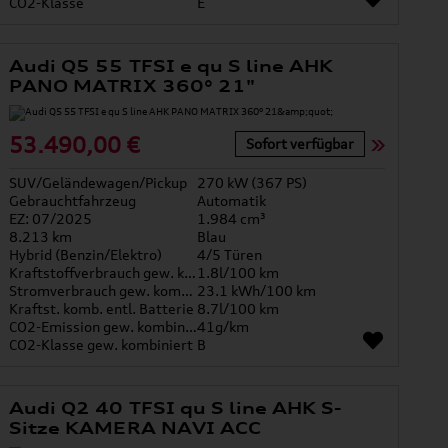
CO2-Klasse
E
Audi Q5 55 TFSI e qu S line AHK
PANO MATRIX 360° 21"
53.490,00 €
Sofort verfügbar
SUV/Geländewagen/Pickup
270 kW (367 PS)
Gebrauchtfahrzeug
Automatik
EZ: 07/2025
1.984 cm³
8.213 km
Blau
Hybrid (Benzin/Elektro)
4/5 Türen
Kraftstoffverbrauch gew. kombiniert
1.8l/100 km
Stromverbrauch gew. kombiniert
23.1 kWh/100 km
Kraftst. komb. entl. Batterie
8.7l/100 km
CO2-Emission gew. kombiniert
41g/km
CO2-Klasse gew. kombiniert
B
Audi Q2 40 TFSI qu S line AHK S-
Sitze KAMERA NAVI ACC