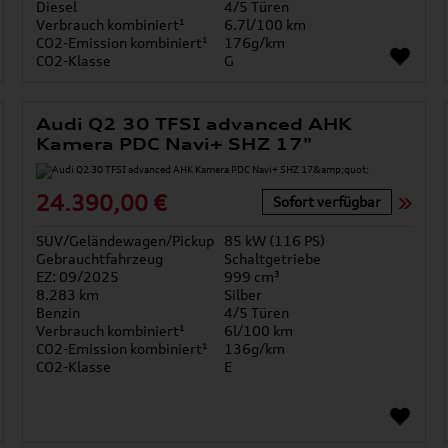
Diesel
4/5 Türen
Verbrauch kombiniert¹
6.7l/100 km
CO2-Emission kombiniert¹
176g/km
CO2-Klasse
G
Audi Q2 30 TFSI advanced AHK
Kamera PDC Navi+ SHZ 17"
24.390,00 €
Sofort verfügbar
SUV/Geländewagen/Pickup
85 kW (116 PS)
Gebrauchtfahrzeug
Schaltgetriebe
EZ: 09/2025
999 cm³
8.283 km
Silber
Benzin
4/5 Türen
Verbrauch kombiniert¹
6l/100 km
CO2-Emission kombiniert¹
136g/km
CO2-Klasse
E