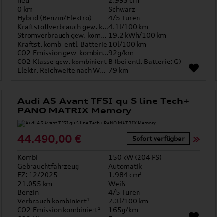
neu
2.995 cm³
0 km
Schwarz
Hybrid (Benzin/Elektro)
4/5 Türen
Kraftstoffverbrauch gew. kombiniert
4.1l/100 km
Stromverbrauch gew. kombiniert
19.2 kWh/100 km
Kraftst. komb. entl. Batterie
10l/100 km
CO2-Emission gew. kombiniert
92g/km
CO2-Klasse gew. kombiniert
B (bei entl. Batterie: G)
Elektr. Reichweite nach WLTP*
79 km
Audi A5 Avant TFSI qu S line Tech+
PANO MATRIX Memory
44.490,00 €
Sofort verfügbar
Kombi
150 kW (204 PS)
Gebrauchtfahrzeug
Automatik
EZ: 12/2025
1.984 cm³
21.055 km
Weiß
Benzin
4/5 Türen
Verbrauch kombiniert¹
7.3l/100 km
CO2-Emission kombiniert¹
165g/km