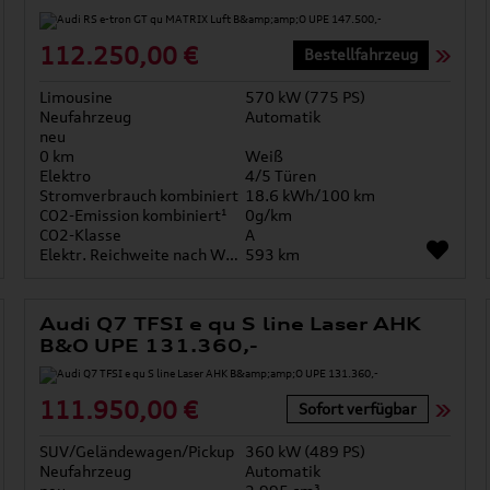
112.250,00 €
Bestellfahrzeug
Limousine
570 kW (775 PS)
Neufahrzeug
Automatik
neu
0 km
Weiß
Elektro
4/5 Türen
Stromverbrauch kombiniert
18.6 kWh/100 km
CO2-Emission kombiniert¹
0g/km
CO2-Klasse
A
Elektr. Reichweite nach WLTP*
593 km
Audi Q7 TFSI e qu S line Laser AHK
B&O UPE 131.360,-
111.950,00 €
Sofort verfügbar
SUV/Geländewagen/Pickup
360 kW (489 PS)
Neufahrzeug
Automatik