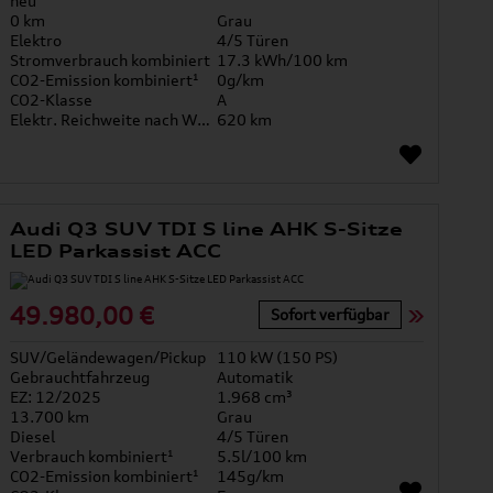
neu
0 km
Grau
Elektro
4/5 Türen
Stromverbrauch kombiniert
17.3 kWh/100 km
CO2-Emission kombiniert¹
0g/km
CO2-Klasse
A
Elektr. Reichweite nach WLTP*
620 km
Audi Q3 SUV TDI S line AHK S-Sitze
LED Parkassist ACC
49.980,00 €
Sofort verfügbar
SUV/Geländewagen/Pickup
110 kW (150 PS)
Gebrauchtfahrzeug
Automatik
EZ: 12/2025
1.968 cm³
13.700 km
Grau
Diesel
4/5 Türen
Verbrauch kombiniert¹
5.5l/100 km
CO2-Emission kombiniert¹
145g/km