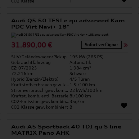
CO2-Klasse
F
Audi Q5 50 TFSI e qu advanced Kam
PDC Virt Navi+ 18"
31.890,00 €
Sofort verfügbar
SUV/Geländewagen/Pickup
195 kW (265 PS)
Gebrauchtfahrzeug
Automatik
EZ: 07/2023
1.984 cm³
72.216 km
Schwarz
Hybrid (Benzin/Elektro)
4/5 Türen
Kraftstoffverbrauch gew. kombiniert
1.5l/100 km
Stromverbrauch gew. kombiniert
22 kWh/100 km
Kraftst. komb. entl. Batterie
8l/100 km
CO2-Emission gew. kombiniert
35g/km
CO2-Klasse gew. kombiniert
B
Audi A5 Sportback 40 TDI qu S line
MATRIX Pano AHK