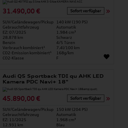
31.490,00 €
Sofort verfügbar
SUV/Geländewagen/Pickup
140 kW (190 PS)
Gebrauchtfahrzeug
Automatik
EZ: 07/2025
1.984 cm³
28.878 km
Schwarz
Benzin
4/5 Türen
Verbrauch kombiniert¹
7.4l/100 km
CO2-Emission kombiniert¹
168g/km
CO2-Klasse
F
Audi Q5 Sportback TDI qu AHK LED
Kamera PDC Navi+ 18"
45.890,00 €
Sofort verfügbar
SUV/Geländewagen/Pickup
150 kW (204 PS)
Gebrauchtfahrzeug
Automatik
EZ: 11/2025
1.968 cm³
12.931 km
Blau