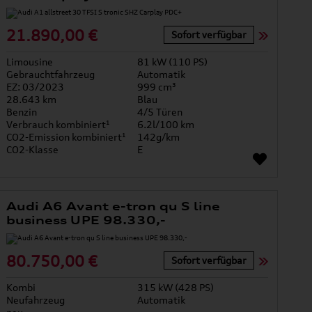
21.890,00 €
Sofort verfügbar
Limousine
81 kW (110 PS)
Gebrauchtfahrzeug
Automatik
EZ: 03/2023
999 cm³
28.643 km
Blau
Benzin
4/5 Türen
Verbrauch kombiniert¹
6.2l/100 km
CO2-Emission kombiniert¹
142g/km
CO2-Klasse
E
Audi A6 Avant e-tron qu S line
business UPE 98.330,-
80.750,00 €
Sofort verfügbar
Kombi
315 kW (428 PS)
Neufahrzeug
Automatik