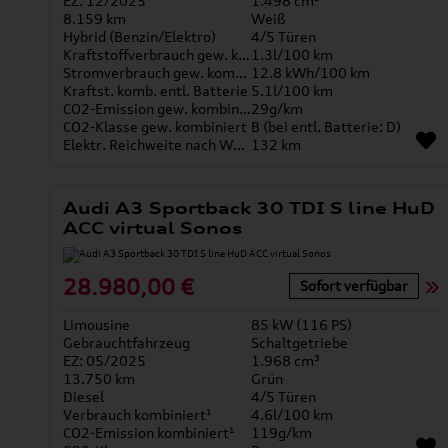
EZ: 12/2025
1.498 cm³
8.159 km
Weiß
Hybrid (Benzin/Elektro)
4/5 Türen
Kraftstoffverbrauch gew. kombiniert
1.3l/100 km
Stromverbrauch gew. kombiniert
12.8 kWh/100 km
Kraftst. komb. entl. Batterie
5.1l/100 km
CO2-Emission gew. kombiniert
29g/km
CO2-Klasse gew. kombiniert
B (bei entl. Batterie: D)
Elektr. Reichweite nach WLTP*
132 km
Audi A3 Sportback 30 TDI S line HuD
ACC virtual Sonos
28.980,00 €
Sofort verfügbar
Limousine
85 kW (116 PS)
Gebrauchtfahrzeug
Schaltgetriebe
EZ: 05/2025
1.968 cm³
13.750 km
Grün
Diesel
4/5 Türen
Verbrauch kombiniert¹
4.6l/100 km
CO2-Emission kombiniert¹
119g/km