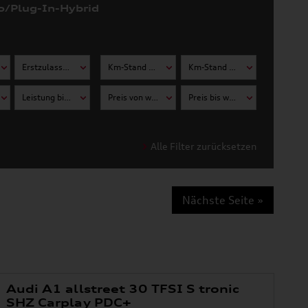
o/Plug-In-Hybrid
Erstzulassung bis wählen
Km-Stand von wählen
Km-Stand bis wählen
Leistung bis wählen
Preis von wählen
Preis bis wählen
Alle Filter zurücksetzen
Nächste Seite »
Audi A1 allstreet 30 TFSI S tronic
SHZ Carplay PDC+