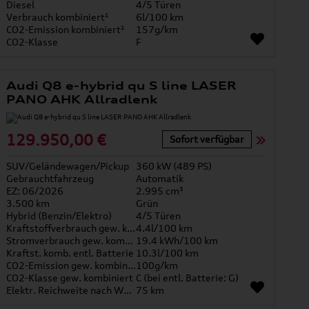
Diesel
4/5 Türen
Verbrauch kombiniert¹
6l/100 km
CO2-Emission kombiniert¹
157g/km
CO2-Klasse
F
Audi Q8 e-hybrid qu S line LASER
PANO AHK Allradlenk
129.950,00 €
Sofort verfügbar
SUV/Geländewagen/Pickup
360 kW (489 PS)
Gebrauchtfahrzeug
Automatik
EZ: 06/2026
2.995 cm³
3.500 km
Grün
Hybrid (Benzin/Elektro)
4/5 Türen
Kraftstoffverbrauch gew. kombiniert
4.4l/100 km
Stromverbrauch gew. kombiniert
19.4 kWh/100 km
Kraftst. komb. entl. Batterie
10.3l/100 km
CO2-Emission gew. kombiniert
100g/km
CO2-Klasse gew. kombiniert
C (bei entl. Batterie: G)
Elektr. Reichweite nach WLTP*
75 km