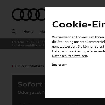
Cookie-Ei
Home
Aktuelles
Fahrzeugankauf
Angeb
Wir verwenden Cookies, um Ihnen ei
die Steuerung unserer kommerziell
Telefon:
+49 (0)841 / 49 140
24h-Pannenhilfe:
+49 (0)171 / 870 72 87
genutzt werden. Sie können selbst 
Datenschutzerklärung wieder änder
Datenschutzhinweisen
.
Impressum
Zurück zur Startseite
Sofort verfügbare Fah
Oder jetzt Neuwagen konfigurieren