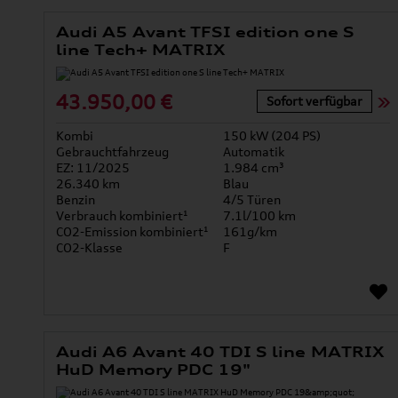
Audi A5 Avant TFSI edition one S
line Tech+ MATRIX
43.950,00 €
Sofort verfügbar
Kombi
150 kW (204 PS)
Gebrauchtfahrzeug
Automatik
EZ: 11/2025
1.984 cm³
26.340 km
Blau
Benzin
4/5 Türen
Verbrauch kombiniert¹
7.1l/100 km
CO2-Emission kombiniert¹
161g/km
CO2-Klasse
F
Audi A6 Avant 40 TDI S line MATRIX
HuD Memory PDC 19"