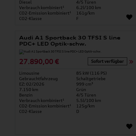
Diesel
4/5 Türen
Verbrauch kombiniert¹
6.2l/100 km
CO2-Emission kombiniert¹
161g/km
CO2-Klasse
F
Audi A1 Sportback 30 TFSI S line
PDC+ LED Optik-schw.
27.890,00 €
Sofort verfügbar
Limousine
85 kW (116 PS)
Gebrauchtfahrzeug
Schaltgetriebe
EZ: 02/2026
999 cm³
7.150 km
Grün
Benzin
4/5 Türen
Verbrauch kombiniert¹
5.5l/100 km
CO2-Emission kombiniert¹
125g/km
CO2-Klasse
D