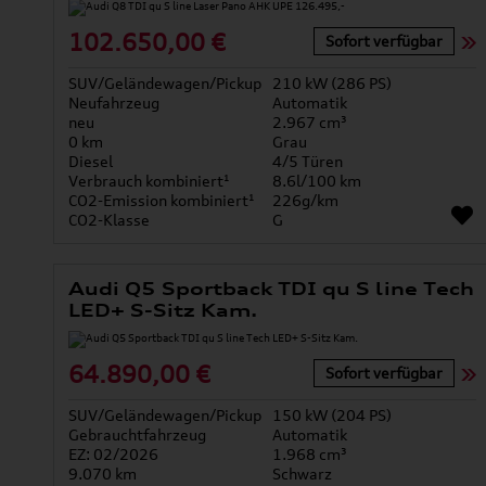
102.650,00 €
Sofort verfügbar
SUV/Geländewagen/Pickup
210 kW (286 PS)
Neufahrzeug
Automatik
neu
2.967 cm³
0 km
Grau
Diesel
4/5 Türen
Verbrauch kombiniert¹
8.6l/100 km
CO2-Emission kombiniert¹
226g/km
CO2-Klasse
G
Audi Q5 Sportback TDI qu S line Tech
LED+ S-Sitz Kam.
64.890,00 €
Sofort verfügbar
SUV/Geländewagen/Pickup
150 kW (204 PS)
Gebrauchtfahrzeug
Automatik
EZ: 02/2026
1.968 cm³
9.070 km
Schwarz