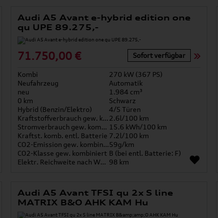
Audi A5 Avant e-hybrid edition one
qu UPE 89.275,-
71.750,00 €
Sofort verfügbar
Kombi
270 kW (367 PS)
Neufahrzeug
Automatik
neu
1.984 cm³
0 km
Schwarz
Hybrid (Benzin/Elektro)
4/5 Türen
Kraftstoffverbrauch gew. kombiniert
2.6l/100 km
Stromverbrauch gew. kombiniert
15.6 kWh/100 km
Kraftst. komb. entl. Batterie
7.2l/100 km
CO2-Emission gew. kombiniert
59g/km
CO2-Klasse gew. kombiniert
B (bei entl. Batterie: F)
Elektr. Reichweite nach WLTP*
98 km
Audi A5 Avant TFSI qu 2x S line
MATRIX B&O AHK KAM Hu