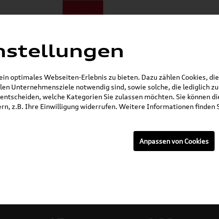
nstellungen
ote
E-Mobilität
Darum zu uns
NORA®
Mietwagen
n optimales Webseiten-Erlebnis zu bieten. Dazu zählen Cookies, die 
en Unternehmensziele notwendig sind, sowie solche, die lediglich 
Gerade geöffnet
entscheiden, welche Kategorien Sie zulassen möchten. Sie können die
n, z.B. Ihre Einwilligung widerrufen. Weitere Informationen finden S
Anpassen von Cookies
rzeuge: