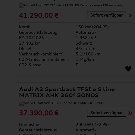
41.290,00 €
Sofort verfügbar
Kombi
150 kW (204 PS)
Gebrauchtfahrzeug
Automatik
EZ: 10/2025
1.968 cm³
27.492 km
Schwarz
Diesel
4/5 Türen
Verbrauch kombiniert¹
5.1l/100 km
CO2-Emission kombiniert¹
134g/km
CO2-Klasse
D
Audi A3 Sportback TFSI e S line
MATRIX AHK 360° SONOS
37.390,00 €
Sofort verfügbar
Limousine
200 kW (272 PS)
Gebrauchtfahrzeug
Automatik