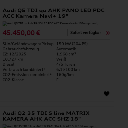
Audi Q5 TDI qu AHK PANO LED PDC
ACC Kamera Navi+ 19"
45.450,00 €
Sofort verfügbar
SUV/Geländewagen/Pickup
150 kW (204 PS)
Gebrauchtfahrzeug
Automatik
EZ: 12/2025
1.968 cm³
18.727 km
Weiß
Diesel
4/5 Türen
Verbrauch kombiniert¹
6.1l/100 km
CO2-Emission kombiniert¹
160g/km
CO2-Klasse
F
Audi Q2 35 TDI S line MATRIX
KAMERA AHK ACC SHZ 18"