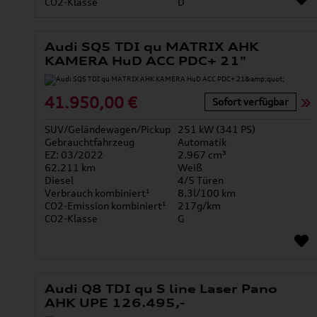
CO2-Klasse
D
Audi SQ5 TDI qu MATRIX AHK
KAMERA HuD ACC PDC+ 21"
41.950,00 €
Sofort verfügbar
SUV/Geländewagen/Pickup
251 kW (341 PS)
Gebrauchtfahrzeug
Automatik
EZ: 03/2022
2.967 cm³
62.211 km
Weiß
Diesel
4/5 Türen
Verbrauch kombiniert¹
8.3l/100 km
CO2-Emission kombiniert¹
217g/km
CO2-Klasse
G
Audi Q8 TDI qu S line Laser Pano
AHK UPE 126.495,-