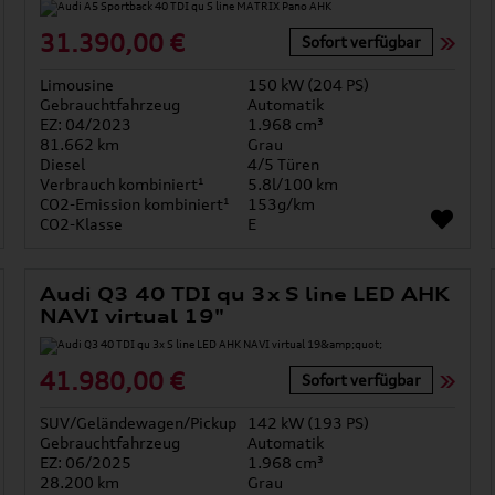
31.390,00 €
Sofort verfügbar
Limousine
150 kW (204 PS)
Gebrauchtfahrzeug
Automatik
EZ: 04/2023
1.968 cm³
81.662 km
Grau
Diesel
4/5 Türen
Verbrauch kombiniert¹
5.8l/100 km
CO2-Emission kombiniert¹
153g/km
CO2-Klasse
E
Audi Q3 40 TDI qu 3x S line LED AHK
NAVI virtual 19"
41.980,00 €
Sofort verfügbar
SUV/Geländewagen/Pickup
142 kW (193 PS)
Gebrauchtfahrzeug
Automatik
EZ: 06/2025
1.968 cm³
28.200 km
Grau