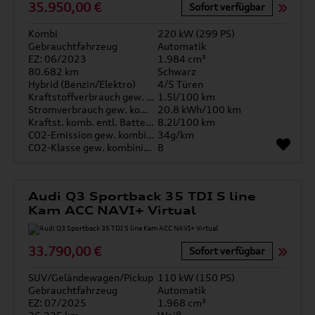
35.950,00 €
Sofort verfügbar
Kombi
220 kW (299 PS)
Gebrauchtfahrzeug
Automatik
EZ: 06/2023
1.984 cm³
80.682 km
Schwarz
Hybrid (Benzin/Elektro)
4/5 Türen
Kraftstoffverbrauch gew. kombiniert
1.5l/100 km
Stromverbrauch gew. kombiniert
20.8 kWh/100 km
Kraftst. komb. entl. Batterie
8.2l/100 km
CO2-Emission gew. kombiniert
34g/km
CO2-Klasse gew. kombiniert
B
Audi Q3 Sportback 35 TDI S line
Kam ACC NAVI+ Virtual
33.790,00 €
Sofort verfügbar
SUV/Geländewagen/Pickup
110 kW (150 PS)
Gebrauchtfahrzeug
Automatik
EZ: 07/2025
1.968 cm³