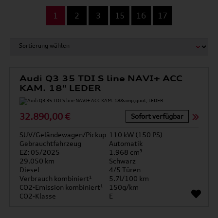
...
1
2
3
15
16
17
Audi Q3 35 TDI S line NAVI+ ACC
KAM. 18" LEDER
32.890,00 €
Sofort verfügbar
SUV/Geländewagen/Pickup
110 kW (150 PS)
Gebrauchtfahrzeug
Automatik
EZ: 05/2025
1.968 cm³
29.050 km
Schwarz
Diesel
4/5 Türen
Verbrauch kombiniert¹
5.7l/100 km
CO2-Emission kombiniert¹
150g/km
CO2-Klasse
E