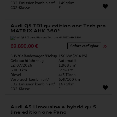
CO2-Emission kombiniert¹
149g/km
CO2-Klasse
E
Audi Q5 TDI qu edition one Tech pro
MATRIX AHK 360°
69.890,00 €
Sofort verfügbar
SUV/Geländewagen/Pickup
150 kW (204 PS)
Gebrauchtfahrzeug
Automatik
EZ: 07/2026
1.968 cm³
6.000 km
Schwarz
Diesel
4/5 Türen
Verbrauch kombiniert¹
6.4l/100 km
CO2-Emission kombiniert¹
167g/km
CO2-Klasse
F
Audi A5 Limousine e-hybrid qu S
line edition one Pano