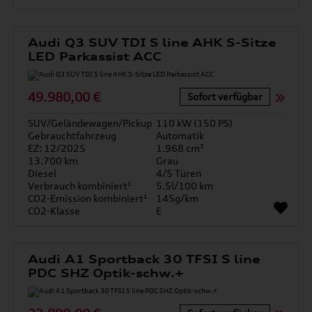
Audi Q3 SUV TDI S line AHK S-Sitze
LED Parkassist ACC
49.980,00 €
Sofort verfügbar
SUV/Geländewagen/Pickup
110 kW (150 PS)
Gebrauchtfahrzeug
Automatik
EZ: 12/2025
1.968 cm³
13.700 km
Grau
Diesel
4/5 Türen
Verbrauch kombiniert¹
5.5l/100 km
CO2-Emission kombiniert¹
145g/km
CO2-Klasse
E
Audi A1 Sportback 30 TFSI S line
PDC SHZ Optik-schw.+