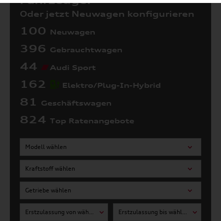
Fahrzeuge:
Oder jetzt Neuwagen konfigurieren
100
Neuwagen
396
Gebrauchtwagen
44
Audi Sport
162
Elektro/Plug-In-Hybrid
81
Geschäftswagen
824
Top Ratenangebote
Modell wählen
Kraftstoff wählen
Getriebe wählen
Erstzulassung von wählen
Erstzulassung bis wählen