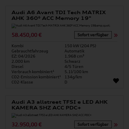
Audi A6 Avant TDI Tech MATRIX
AHK 360° ACC Memory 19"
58.450,00 €
Sofort verfügbar
Kombi
150 kW (204 PS)
Gebrauchtfahrzeug
Automatik
EZ: 04/2026
1.968 cm³
2.000 km
Schwarz
Diesel
4/5 Türen
Verbrauch kombiniert¹
5.1l/100 km
CO2-Emission kombiniert¹
134g/km
CO2-Klasse
D
Audi A3 allstreet TFSI e LED AHK
KAMERA SHZ ACC PDC+
32.950,00 €
Sofort verfügbar