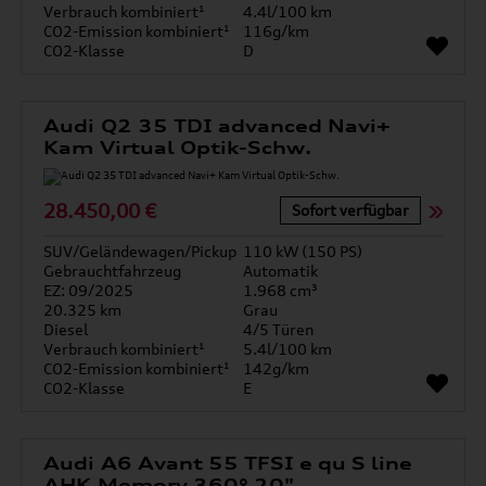
Verbrauch kombiniert¹
4.4l/100 km
CO2-Emission kombiniert¹
116g/km
CO2-Klasse
D
Audi Q2 35 TDI advanced Navi+
Kam Virtual Optik-Schw.
28.450,00 €
Sofort verfügbar
SUV/Geländewagen/Pickup
110 kW (150 PS)
Gebrauchtfahrzeug
Automatik
EZ: 09/2025
1.968 cm³
20.325 km
Grau
Diesel
4/5 Türen
Verbrauch kombiniert¹
5.4l/100 km
CO2-Emission kombiniert¹
142g/km
CO2-Klasse
E
Audi A6 Avant 55 TFSI e qu S line
AHK Memory 360° 20"