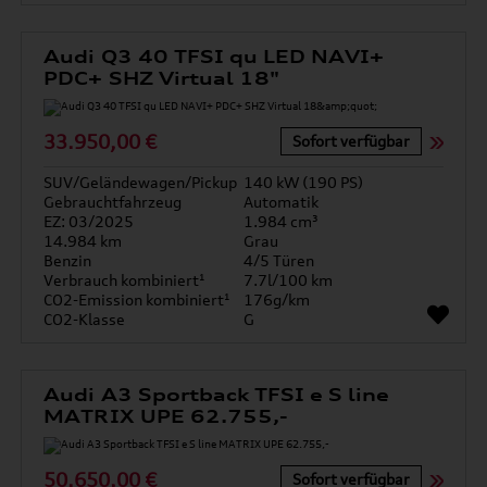
Audi Q3 40 TFSI qu LED NAVI+
PDC+ SHZ Virtual 18"
33.950,00 €
Sofort verfügbar
SUV/Geländewagen/Pickup
140 kW (190 PS)
Gebrauchtfahrzeug
Automatik
EZ: 03/2025
1.984 cm³
14.984 km
Grau
Benzin
4/5 Türen
Verbrauch kombiniert¹
7.7l/100 km
CO2-Emission kombiniert¹
176g/km
CO2-Klasse
G
Audi A3 Sportback TFSI e S line
MATRIX UPE 62.755,-
50.650,00 €
Sofort verfügbar