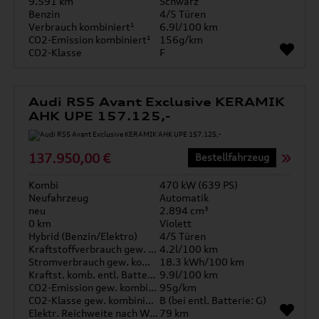
9.591 km
Schwarz
Benzin
4/5 Türen
Verbrauch kombiniert¹
6.9l/100 km
CO2-Emission kombiniert¹
156g/km
CO2-Klasse
F
Audi RS5 Avant Exclusive KERAMIK
AHK UPE 157.125,-
137.950,00 €
Bestellfahrzeug
Kombi
470 kW (639 PS)
Neufahrzeug
Automatik
neu
2.894 cm³
0 km
Violett
Hybrid (Benzin/Elektro)
4/5 Türen
Kraftstoffverbrauch gew. kombiniert
4.2l/100 km
Stromverbrauch gew. kombiniert
18.3 kWh/100 km
Kraftst. komb. entl. Batterie
9.9l/100 km
CO2-Emission gew. kombiniert
95g/km
CO2-Klasse gew. kombiniert
B (bei entl. Batterie: G)
Elektr. Reichweite nach WLTP*
79 km