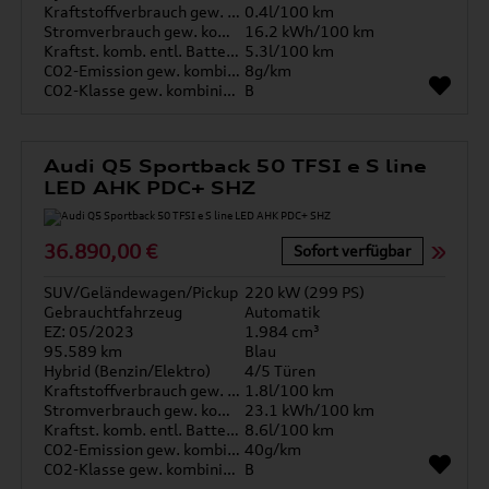
Kraftstoffverbrauch gew. kombiniert
0.4l/100 km
Stromverbrauch gew. kombiniert
16.2 kWh/100 km
Kraftst. komb. entl. Batterie
5.3l/100 km
CO2-Emission gew. kombiniert
8g/km
CO2-Klasse gew. kombiniert
B
Audi Q5 Sportback 50 TFSI e S line
LED AHK PDC+ SHZ
36.890,00 €
Sofort verfügbar
SUV/Geländewagen/Pickup
220 kW (299 PS)
Gebrauchtfahrzeug
Automatik
EZ: 05/2023
1.984 cm³
95.589 km
Blau
Hybrid (Benzin/Elektro)
4/5 Türen
Kraftstoffverbrauch gew. kombiniert
1.8l/100 km
Stromverbrauch gew. kombiniert
23.1 kWh/100 km
Kraftst. komb. entl. Batterie
8.6l/100 km
CO2-Emission gew. kombiniert
40g/km
CO2-Klasse gew. kombiniert
B