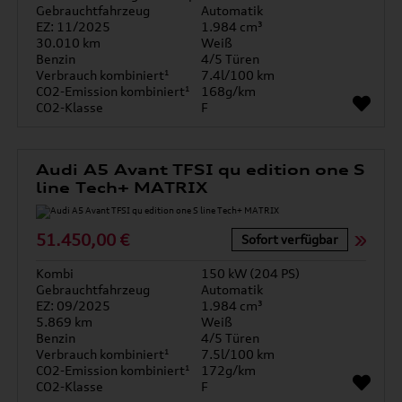
Gebrauchtfahrzeug
Automatik
EZ: 11/2025
1.984 cm³
30.010 km
Weiß
Benzin
4/5 Türen
Verbrauch kombiniert¹
7.4l/100 km
CO2-Emission kombiniert¹
168g/km
CO2-Klasse
F
Audi A5 Avant TFSI qu edition one S
line Tech+ MATRIX
51.450,00 €
Sofort verfügbar
Kombi
150 kW (204 PS)
Gebrauchtfahrzeug
Automatik
EZ: 09/2025
1.984 cm³
5.869 km
Weiß
Benzin
4/5 Türen
Verbrauch kombiniert¹
7.5l/100 km
CO2-Emission kombiniert¹
172g/km
CO2-Klasse
F