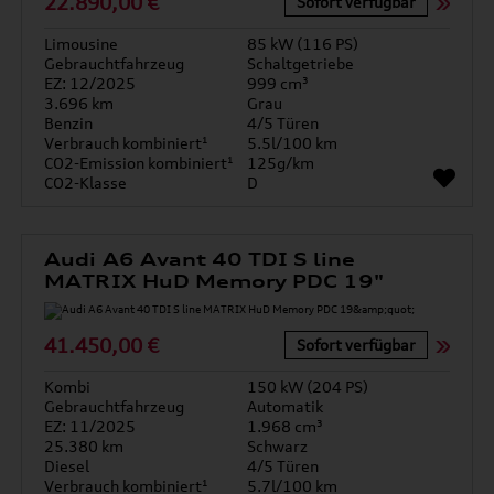
22.890,00 €
Sofort verfügbar
Limousine
85 kW (116 PS)
Gebrauchtfahrzeug
Schaltgetriebe
EZ: 12/2025
999 cm³
3.696 km
Grau
Benzin
4/5 Türen
Verbrauch kombiniert¹
5.5l/100 km
CO2-Emission kombiniert¹
125g/km
CO2-Klasse
D
Audi A6 Avant 40 TDI S line
MATRIX HuD Memory PDC 19"
41.450,00 €
Sofort verfügbar
Kombi
150 kW (204 PS)
Gebrauchtfahrzeug
Automatik
EZ: 11/2025
1.968 cm³
25.380 km
Schwarz
Diesel
4/5 Türen
Verbrauch kombiniert¹
5.7l/100 km