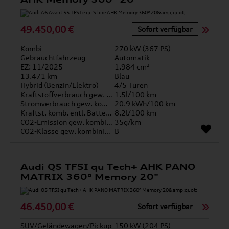
49.450,00 €
Sofort verfügbar
Kombi
270 kW (367 PS)
Gebrauchtfahrzeug
Automatik
EZ: 11/2025
1.984 cm³
13.471 km
Blau
Hybrid (Benzin/Elektro)
4/5 Türen
Kraftstoffverbrauch gew. kombiniert
1.5l/100 km
Stromverbrauch gew. kombiniert
20.9 kWh/100 km
Kraftst. komb. entl. Batterie
8.2l/100 km
CO2-Emission gew. kombiniert
35g/km
CO2-Klasse gew. kombiniert
B
Audi Q5 TFSI qu Tech+ AHK PANO
MATRIX 360° Memory 20"
46.450,00 €
Sofort verfügbar
SUV/Geländewagen/Pickup
150 kW (204 PS)