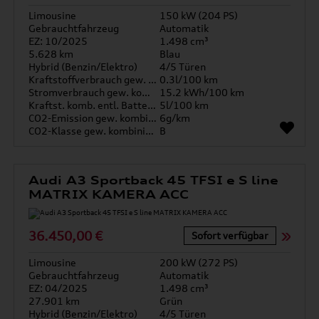
Limousine
150 kW (204 PS)
Gebrauchtfahrzeug
Automatik
EZ: 10/2025
1.498 cm³
5.628 km
Blau
Hybrid (Benzin/Elektro)
4/5 Türen
Kraftstoffverbrauch gew. kombiniert
0.3l/100 km
Stromverbrauch gew. kombiniert
15.2 kWh/100 km
Kraftst. komb. entl. Batterie
5l/100 km
CO2-Emission gew. kombiniert
6g/km
CO2-Klasse gew. kombiniert
B
Audi A3 Sportback 45 TFSI e S line
MATRIX KAMERA ACC
36.450,00 €
Sofort verfügbar
Limousine
200 kW (272 PS)
Gebrauchtfahrzeug
Automatik
EZ: 04/2025
1.498 cm³
27.901 km
Grün
Hybrid (Benzin/Elektro)
4/5 Türen