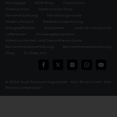
Homepage
AGB Shop
Impressum
Datenschutz
Datenschutz Shop
Versand/Zahlung
Herstellergarantie
Widerrufsrecht
Reifenkennzeichnung
Energieeffizienz
Newsletter
code-of-conduct für
Lieferanten
Hinweisgebersystem
Arbeitssicherheit und Gesundheitsschutz
Barrierefreiheitserklärung
Barrierefreiheitserklärung
Shop
Eu Data Act
teilen
Twitter
Instagram
WhatsApp
E-
Mail
© 2026 Audi Zentrum Ingolstadt - Karl Brod GmbH. Alle
Rechte vorbehalten