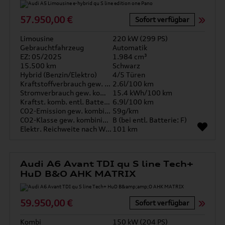
57.950,00 €
Sofort verfügbar
Limousine
220 kW (299 PS)
Gebrauchtfahrzeug
Automatik
EZ: 05/2025
1.984 cm³
15.500 km
Schwarz
Hybrid (Benzin/Elektro)
4/5 Türen
Kraftstoffverbrauch gew. kombiniert
2.6l/100 km
Stromverbrauch gew. kombiniert
15.4 kWh/100 km
Kraftst. komb. entl. Batterie
6.9l/100 km
CO2-Emission gew. kombiniert
59g/km
CO2-Klasse gew. kombiniert
B (bei entl. Batterie: F)
Elektr. Reichweite nach WLTP*
101 km
Audi A6 Avant TDI qu S line Tech+
HuD B&O AHK MATRIX
59.950,00 €
Sofort verfügbar
Kombi
150 kW (204 PS)