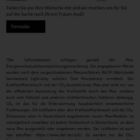
Teilen Sie uns Ihre Wünsche mit und wir machen uns für Sie
auf die Suche nach Ihrem Traum-Audi!
Formular
*Die Informationen erfolgen gemäß der Pkw-
Energieverbrauchskennzeichnungsverordnung. Die angegebenen Werte
wurden nach dem vorgeschriebenen Messverfahren WLTP (Worldwide
harmonised Light-duty vehicles Test Procedures) ermittelt. Der
Kraftstoffverbrauch und der CO₂-Ausstoß eines Pkw sind nicht nur von
der effizienten Ausnutzung des Kraftstoffs durch den Pkw, sondern
auch vom Fahrstil und anderen nichttechnischen Faktoren abhängig.
CO₂ ist das für die Erderwärmung hauptsächlich verantwortliche
Treibhausgas. Ein Leitfaden über den Kraftstoffverbrauch und die CO₂-
Emissionen aller in Deutschland angebotenen neuen Pkw-Modelle ist
unentgeltlich einsehbar an jedem Verkaufsort in Deutschland, an dem
neue Pkw ausgestellt oder angeboten werden. Der Leitfaden ist auch
hier abrufbar: https://www.dat.de/co2/. Es werden nur die CO₂-