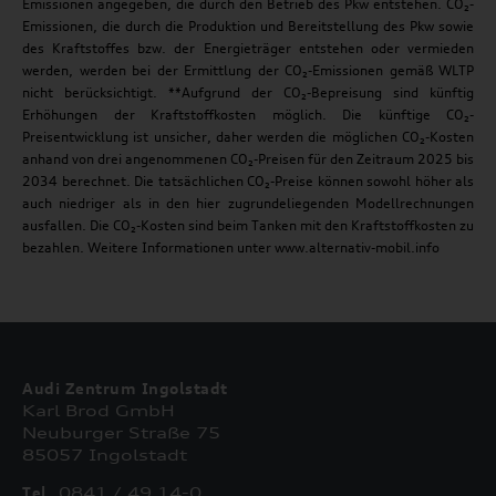
Emissionen angegeben, die durch den Betrieb des Pkw entstehen. CO₂-
Emissionen, die durch die Produktion und Bereitstellung des Pkw sowie
des Kraftstoffes bzw. der Energieträger entstehen oder vermieden
werden, werden bei der Ermittlung der CO₂-Emissionen gemäß WLTP
nicht berücksichtigt. **Aufgrund der CO₂-Bepreisung sind künftig
Erhöhungen der Kraftstoffkosten möglich. Die künftige CO₂-
Preisentwicklung ist unsicher, daher werden die möglichen CO₂-Kosten
anhand von drei angenommenen CO₂-Preisen für den Zeitraum 2025 bis
2034 berechnet. Die tatsächlichen CO₂-Preise können sowohl höher als
auch niedriger als in den hier zugrundeliegenden Modellrechnungen
ausfallen. Die CO₂-Kosten sind beim Tanken mit den Kraftstoffkosten zu
bezahlen. Weitere Informationen unter www.alternativ-mobil.info
Audi Zentrum Ingolstadt
Karl Brod GmbH
Neuburger Straße 75
85057 Ingolstadt
Tel.
0841 / 49 14-0