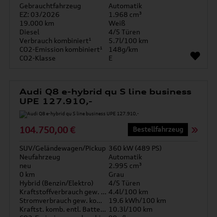
Gebrauchtfahrzeug
Automatik
EZ: 03/2026
1.968 cm³
19.000 km
Weiß
Diesel
4/5 Türen
Verbrauch kombiniert¹
5.7l/100 km
CO2-Emission kombiniert¹
148g/km
CO2-Klasse
E
Audi Q8 e-hybrid qu S line business
UPE 127.910,-
104.750,00 €
Bestellfahrzeug
SUV/Geländewagen/Pickup
360 kW (489 PS)
Neufahrzeug
Automatik
neu
2.995 cm³
0 km
Grau
Hybrid (Benzin/Elektro)
4/5 Türen
Kraftstoffverbrauch gew. kombiniert
4.4l/100 km
Stromverbrauch gew. kombiniert
19.6 kWh/100 km
Kraftst. komb. entl. Batterie
10.3l/100 km