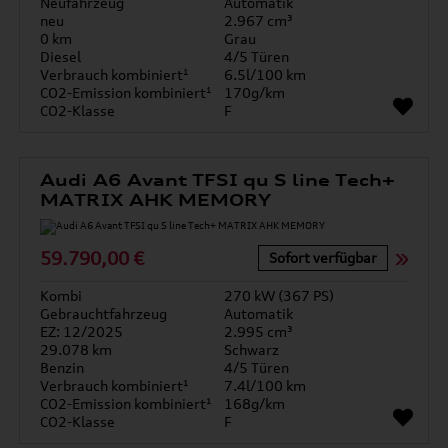
Neufahrzeug
Automatik
neu
2.967 cm³
0 km
Grau
Diesel
4/5 Türen
Verbrauch kombiniert¹
6.5l/100 km
CO2-Emission kombiniert¹
170g/km
CO2-Klasse
F
Audi A6 Avant TFSI qu S line Tech+
MATRIX AHK MEMORY
59.790,00 €
Sofort verfügbar
Kombi
270 kW (367 PS)
Gebrauchtfahrzeug
Automatik
EZ: 12/2025
2.995 cm³
29.078 km
Schwarz
Benzin
4/5 Türen
Verbrauch kombiniert¹
7.4l/100 km
CO2-Emission kombiniert¹
168g/km
CO2-Klasse
F