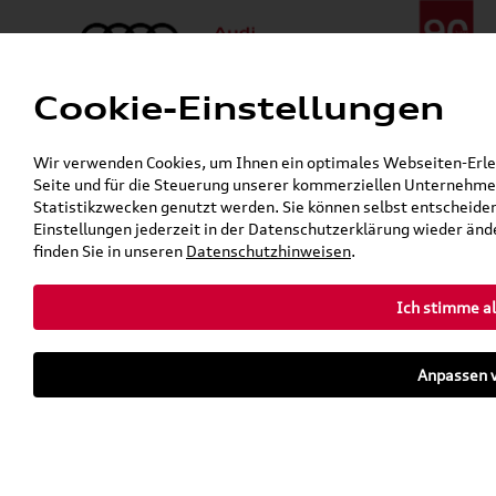
Cookie-Einstellungen
Menü
Telefon:
+49 (0)841 / 49 140
Wir verwenden Cookies, um Ihnen ein optimales Webseiten-Erlebn
24h-Pannenhilfe:
+49 (0)171 / 870 72 87
Seite und für die Steuerung unserer kommerziellen Unternehmen
Gerade geschlossen
Statistikzwecken genutzt werden. Sie können selbst entscheiden
Verkauf:
Mo. - Fr. 08:00 - 19:00 Uhr Sa. 09:00 - 13:00 Uhr
Einstellungen jederzeit in der Datenschutzerklärung wieder ände
Service:
Mo. - Fr. 06:00 - 20:00 Uhr Sa. 08:00 - 13:00 Uhr
finden Sie in unseren
Datenschutzhinweisen
.
Ich stimme al
Zurück zur Startseite
Parkhaus
Anpassen v
Sofort verfügbare