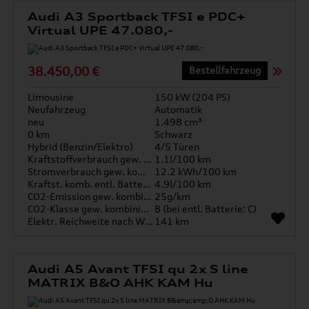
Audi A3 Sportback TFSI e PDC+
Virtual UPE 47.080,-
38.450,00 €
Bestellfahrzeug
Limousine
150 kW (204 PS)
Neufahrzeug
Automatik
neu
1.498 cm³
0 km
Schwarz
Hybrid (Benzin/Elektro)
4/5 Türen
Kraftstoffverbrauch gew. kombiniert
1.1l/100 km
Stromverbrauch gew. kombiniert
12.2 kWh/100 km
Kraftst. komb. entl. Batterie
4.9l/100 km
CO2-Emission gew. kombiniert
25g/km
CO2-Klasse gew. kombiniert
B (bei entl. Batterie: C)
Elektr. Reichweite nach WLTP*
141 km
Audi A5 Avant TFSI qu 2x S line
MATRIX B&O AHK KAM Hu