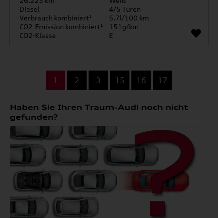
26.225 km
Weiß
Diesel
4/5 Türen
Verbrauch kombiniert¹
5.7l/100 km
CO2-Emission kombiniert¹
151g/km
CO2-Klasse
E
...
1
2
3
15
16
17
Haben Sie Ihren Traum-Audi noch nicht
gefunden?