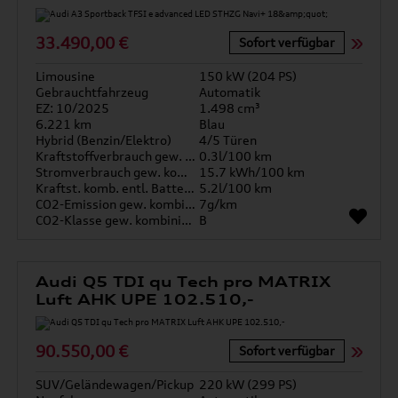
33.490,00 €
Sofort verfügbar
Limousine
150 kW (204 PS)
Gebrauchtfahrzeug
Automatik
EZ: 10/2025
1.498 cm³
6.221 km
Blau
Hybrid (Benzin/Elektro)
4/5 Türen
Kraftstoffverbrauch gew. kombiniert
0.3l/100 km
Stromverbrauch gew. kombiniert
15.7 kWh/100 km
Kraftst. komb. entl. Batterie
5.2l/100 km
CO2-Emission gew. kombiniert
7g/km
CO2-Klasse gew. kombiniert
B
Audi Q5 TDI qu Tech pro MATRIX
Luft AHK UPE 102.510,-
90.550,00 €
Sofort verfügbar
SUV/Geländewagen/Pickup
220 kW (299 PS)