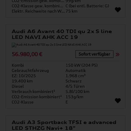
CO2-Emission gew. kombiniert
99g/km
CO2-Klasse gew. kombiniert
C (bei entl. Batterie: G)
Elektr. Reichweite nach WLTP*
75 km
Audi A6 Avant 40 TDI qu 2x S line
LED NAVI AHK ACC 19
56.980,00 €
Sofort verfügbar
Kombi
150 kW (204 PS)
Gebrauchtfahrzeug
Automatik
EZ: 10/2025
1.968 cm³
19.400 km
Schwarz
Diesel
4/5 Türen
Verbrauch kombiniert¹
5.8l/100 km
CO2-Emission kombiniert¹
153g/km
CO2-Klasse
E
Audi A3 Sportback TFSI e advanced
LED STHZG Navi+ 18"