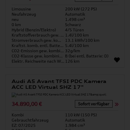
Limousine
200 kW (272 PS)
Neufahrzeug
Automatik
neu
1.498 cm³
0 km
Schwarz
Hybrid (Benzin/Elektro)
4/5 Türen
Kraftstoffverbrauch gew. kombiniert
1.4l/100 km
Stromverbrauch gew. kombiniert
13.1 kWh/100 km
Kraftst. komb. entl. Batterie
5.4l/100 km
CO2-Emission gew. kombiniert
32g/km
CO2-Klasse gew. kombiniert
B (bei entl. Batterie: D)
Elektr. Reichweite nach WLTP*
126 km
Audi A5 Avant TFSI PDC Kamera
ACC LED Virtual SHZ 17"
34.890,00 €
Sofort verfügbar
Kombi
110 kW (150 PS)
Gebrauchtfahrzeug
Automatik
EZ: 07/2025
1.984 cm³